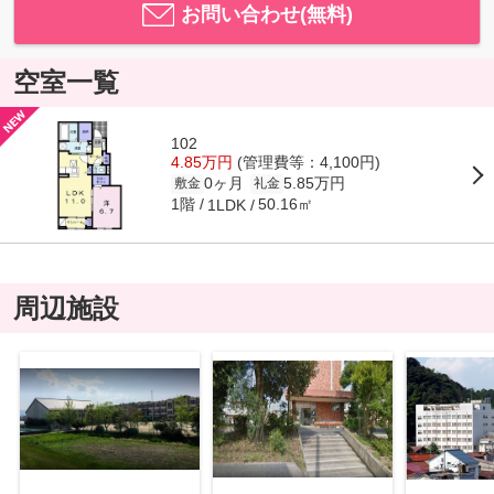
お問い合わせ(無料)
空室一覧
102
4.85万円
(管理費等：4,100円)
0ヶ月
5.85万円
敷金
礼金
1階
50.16㎡
1LDK
周辺施設