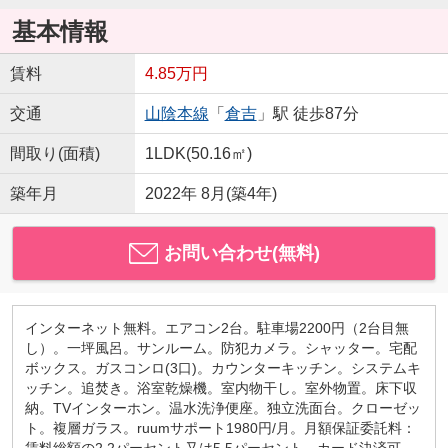
基本情報
賃料
4.85万円
交通
山陰本線
「
倉吉
」駅 徒歩87分
間取り(面積)
1LDK(50.16㎡)
築年月
2022年 8月(築4年)
お問い合わせ(無料)
インターネット無料。エアコン2台。駐車場2200円（2台目無
し）。一坪風呂。サンルーム。防犯カメラ。シャッター。宅配
ボックス。ガスコンロ(3口)。カウンターキッチン。システムキ
ッチン。追焚き。浴室乾燥機。室内物干し。室外物置。床下収
納。TVインターホン。温水洗浄便座。独立洗面台。クローゼッ
ト。複層ガラス。ruumサポート1980円/月。月額保証委託料：
賃料総額の2.2パーセント又は5.5パーセント。カード決済可