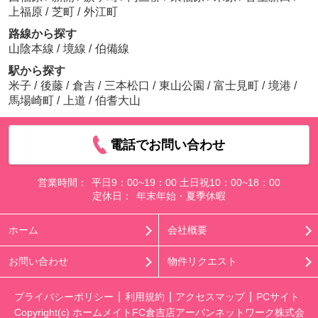
上福原
/
芝町
/
外江町
路線から探す
山陰本線
/
境線
/
伯備線
駅から探す
米子
/
後藤
/
倉吉
/
三本松口
/
東山公園
/
富士見町
/
境港
/
馬場崎町
/
上道
/
伯耆大山
電話でお問い合わせ
営業時間：
平日9：00~19：00 土日祝10：00~18：00
定休日：
年末年始・夏季休暇
ホーム
会社概要
お問い合わせ
物件リクエスト
プライバシーポリシー
利用規約
アクセスマップ
PCサイト
Copyright(c) ホームメイトFC倉吉店アーバンネットワーク株式会