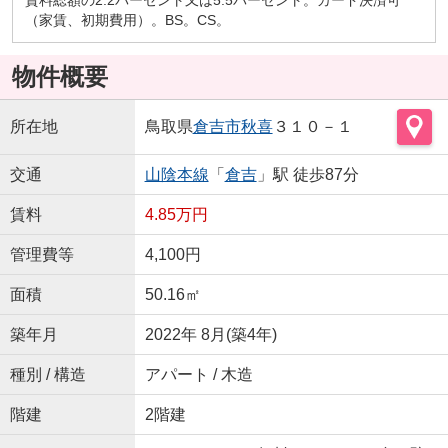
（家賃、初期費用）。BS。CS。
物件概要
所在地
鳥取県
倉吉市
秋喜
３１０－１
交通
山陰本線
「
倉吉
」駅 徒歩87分
賃料
4.85万円
管理費等
4,100円
面積
50.16㎡
築年月
2022年 8月(築4年)
種別 / 構造
アパート / 木造
階建
2階建