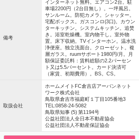
インターネット無料。エアコン2台。駐
車場2200円（2台目無し）。一坪風呂。
サンルーム。防犯カメラ。シャッター。
宅配ボックス。ガスコンロ(3口)。カウン
ターキッチン。システムキッチン。追焚
き。浴室乾燥機。室内物干し。室外物
備考
置。床下収納。TVインターホン。温水洗
浄便座。独立洗面台。クローゼット。複
層ガラス。ruumサポート1980円/月。月
額保証委託料：賃料総額の2.2パーセン
ト又は5.5パーセント。カード決済可
（家賃、初期費用）。BS。CS。
ホームメイトFC倉吉店アーバンネット
ワーク株式会社
鳥取県倉吉市福庭町１丁目105番地3
取扱会社
TEL:0858-24-5082
鳥取県知事 (5) 第1194号
公益社団法人全日本不動産協会
公益社団法人不動産保証協会