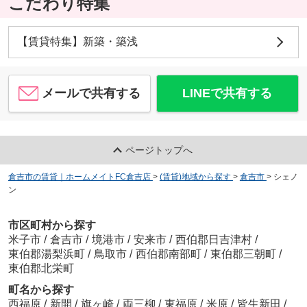
こだわり特集
【賃貸特集】新築・築浅
メールで共有する
LINEで共有する
ページトップへ
倉吉市の賃貸｜ホームメイトFC倉吉店
>
(賃貸)地域から探す
>
倉吉市
>
シェノ
ン
市区町村から探す
米子市
/
倉吉市
/
境港市
/
安来市
/
西伯郡日吉津村
/
東伯郡湯梨浜町
/
鳥取市
/
西伯郡南部町
/
東伯郡三朝町
/
東伯郡北栄町
町名から探す
西福原
/
新開
/
旗ヶ崎
/
両三柳
/
東福原
/
米原
/
皆生新田
/