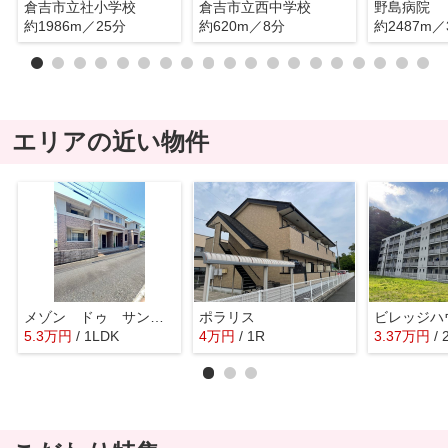
倉吉市立社小学校
倉吉市立西中学校
野島病院
約1986m／25分
約620m／8分
約2487m／
エリアの近い物件
メゾン ドゥ サンマリノ
ポラリス
5.3
万
円
/ 1LDK
4
万
円
/ 1R
3.37
万
円
/ 