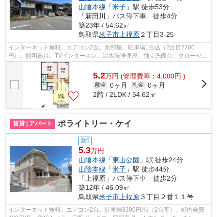
山陰本線
「
米子
」駅 徒歩53分
「新田川」バス停下車 徒歩4分
築23年 / 54.62㎡
鳥取県
米子市
上福原
２丁目3-25
インターネット無料。エアコン2台。角部屋。駐車場1台込（2台目2200
円）。照明器具。TVインターホン。温水洗浄便座。独立洗面台。クローゼッ
ト。複層ガラス。シューズボックス。ローソ...
5.2
万
円
(管理費等：4,000円 )
0ヶ月
0ヶ月
敷金
礼金
2階 / 2LDK / 54.62㎡
ポライトリー・ケイ
賃貸 | アパート
敷0
5.3
万円
山陰本線
「
東山公園
」駅 徒歩24分
山陰本線
「
米子
」駅 徒歩44分
「上福原」バス停下車 徒歩2分
築12年 / 46.09㎡
鳥取県
米子市
上福原
３丁目２番１１号
インターネット無料。エアコン2台。駐車場3300円/台（2台可）。町内会費