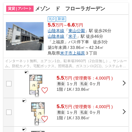
メゾン ド フローラガーデン
賃貸 | アパート
礼0
新築
5.5
6.6
万円～
万円
山陰本線
「
東山公園
」駅 徒歩26分
山陰本線
「
米子
」駅 徒歩46分
「上福原」バス停下車 徒歩3分
築1年未満 / 33.86㎡～42.34㎡
鳥取県
米子市
上福原
３丁目
インターネット無料。エアコン1台。駐車場3960円（2台目無し）。サンルー
ム。防犯カメラ。宅配ボックス。照明器具。ガスコンロ(2口)。システムキッ
チン。追焚き。浴室乾燥機。室内物干...
5.5
万
円
(管理費等：4,000円 )
1ヶ月
0ヶ月
敷金
礼金
1階 / 1K / 33.86㎡
5.5
万
円
(管理費等：4,000円 )
1ヶ月
0ヶ月
敷金
礼金
1階 / 1K / 33.86㎡