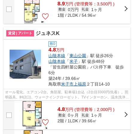
8.9
万
円
(管理費等：3,500円 )
0万円
1ヶ月
敷金
礼金
1階 / 2LDK / 54.96㎡
ジュネスK
賃貸 | アパート
敷0
4.8
万円
山陰本線
「
東山公園
」駅 徒歩26分
山陰本線
「
米子
」駅 徒歩48分
「皆生四軒屋公園前」バス停下車 徒歩
6分
築24年 / 39.66㎡
鳥取県
米子市
上福原
２丁目14-10
オール電化。エアコン2台。角部屋。駐車場1台込（2台目3300円/先着）。照
明器具。IH(2口)。ウォークインクローゼット。TVインターホン。温水洗浄便
座。独立洗面台。シューズボックス。...
4.8
万
円
(管理費等：2,000円 )
0ヶ月
1ヶ月
敷金
礼金
2階 / 1LDK / 39.66㎡