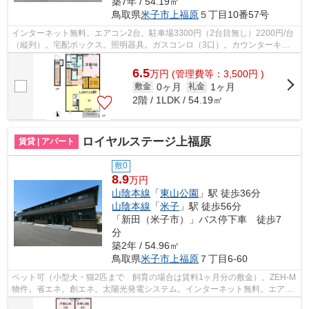
築7年 / 54.19㎡
鳥取県
米子市
上福原
５丁目10番57号
インターネット無料。エアコン2台。駐車場3300円（2台目無し）2200円/台
（縦列）。宅配ボックス。照明器具。ガスコンロ（3口）。カウンターキッ
チン。ウォークインクローゼット。追焚...
6.5
万
円
(管理費等：3,500円 )
0ヶ月
1ヶ月
敷金
礼金
2階 / 1LDK / 54.19㎡
ロイヤルステージ上福原
賃貸 | アパート
敷0
8.9
万円
山陰本線
「
東山公園
」駅 徒歩36分
山陰本線
「
米子
」駅 徒歩56分
「新田（米子市）」バス停下車 徒歩7
分
築2年 / 54.96㎡
鳥取県
米子市
上福原
７丁目6-60
ペット可（小型犬・猫2匹まで 飼育の場合は賃料1ヶ月分の敷金）。ZEH-M
物件。省エネ。創エネ。太陽光発電システム。インターネット無料。エアコ
ン3台。駐車場3300円/台（2台可）。宅...