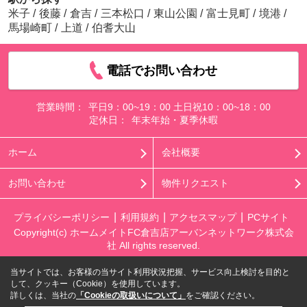
米子
/
後藤
/
倉吉
/
三本松口
/
東山公園
/
富士見町
/
境港
/
馬場崎町
/
上道
/
伯耆大山
電話でお問い合わせ
営業時間：
平日9：00~19：00 土日祝10：00~18：00
定休日：
年末年始・夏季休暇
ホーム
会社概要
お問い合わせ
物件リクエスト
プライバシーポリシー
利用規約
アクセスマップ
PCサイト
Copyright(c) ホームメイトFC倉吉店アーバンネットワーク株式会
社 All rights reserved.
当サイトでは、お客様の当サイト利用状況把握、サービス向上検討を目的と
して、クッキー（Cookie）を使用しています。
詳しくは、当社の
「Cookieの取扱いについて」
をご確認ください。