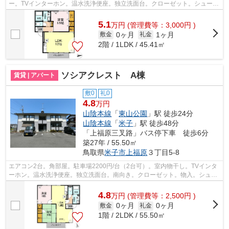
ー。TVインターホン。温水洗浄便座。独立洗面台。クローゼット。シューズ
ボックス。丸合 皆生店まで237ｍ。BS
5.1
万
円
(管理費等：3,000円 )
0ヶ月
1ヶ月
敷金
礼金
2階 / 1LDK / 45.41㎡
ソシアクレスト A棟
賃貸 | アパート
敷0
礼0
4.8
万円
山陰本線
「
東山公園
」駅 徒歩24分
山陰本線
「
米子
」駅 徒歩48分
「上福原三叉路」バス停下車 徒歩6分
築27年 / 55.50㎡
鳥取県
米子市
上福原
３丁目5-8
エアコン2台。角部屋。駐車場2200円/台（2台可）。室内物干し。TVインタ
ーホン。温水洗浄便座。独立洗面台。南向き。クローゼット。物入。シュー
ズボックス。ファミリーマート 米子警...
4.8
万
円
(管理費等：2,500円 )
0ヶ月
0ヶ月
敷金
礼金
1階 / 2LDK / 55.50㎡