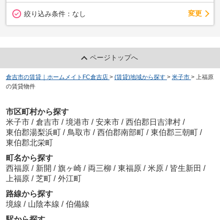
変更
絞り込み条件：
なし
ページトップへ
倉吉市の賃貸｜ホームメイトFC倉吉店
>
(賃貸)地域から探す
>
米子市
>
上福原
の賃貸物件
市区町村から探す
米子市
/
倉吉市
/
境港市
/
安来市
/
西伯郡日吉津村
/
東伯郡湯梨浜町
/
鳥取市
/
西伯郡南部町
/
東伯郡三朝町
/
東伯郡北栄町
町名から探す
西福原
/
新開
/
旗ヶ崎
/
両三柳
/
東福原
/
米原
/
皆生新田
/
上福原
/
芝町
/
外江町
路線から探す
境線
/
山陰本線
/
伯備線
駅から探す