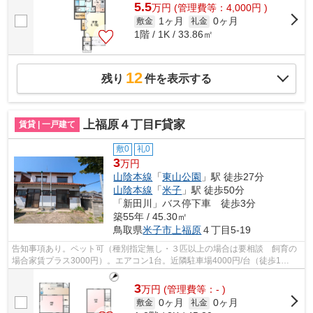
5.5
万
円
(管理費等：4,000円 )
1ヶ月
0ヶ月
敷金
礼金
1階 / 1K / 33.86㎡
12
残り
件を表示する
上福原４丁目F貸家
賃貸 | 一戸建て
敷0
礼0
3
万円
山陰本線
「
東山公園
」駅 徒歩27分
山陰本線
「
米子
」駅 徒歩50分
「新田川」バス停下車 徒歩3分
築55年 / 45.30㎡
鳥取県
米子市
上福原
４丁目5-19
告知事項あり。ペット可（種別指定無し・３匹以上の場合は要相談 飼育の
場合家賃プラス3000円）。エアコン1台。近隣駐車場4000円/台（徒歩1
分）。メゾネット。照明器具。風呂トイレ別...
3
万
円
(管理費等：- )
0ヶ月
0ヶ月
敷金
礼金