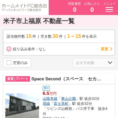
閲覧履歴
お気に入り
メニュー
0
0
米子市上福原 不動産一覧
15
30
1～15
該当物件数
件
空き数
件
件を表示
変更
絞り込み条件：
なし
空室のみ
Space Second（スペース セカンド）
賃貸 | アパート
敷0
6.5
万円
山陰本線
「
東山公園
」駅 徒歩32分
境線
「
富士見町
」駅 徒歩32分
「リビンズ山根前」バス停下車 徒歩4
分