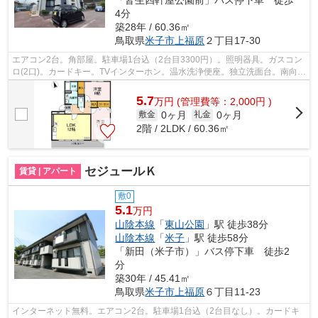
「皆生四軒屋公園前」バス停下車 徒歩
4分
築28年 / 60.36㎡
鳥取県
米子市
上福原
２丁目17-30
エアコン2台。角部屋。駐車場1台込（2台目3300円）。照明器具。ガスコン
ロ(2口)。カードキー。TVインターホン。温水洗浄便座。独立洗面台。南向
き。クローゼット。シューズボックス。...
5.7
万
円
(管理費等：2,000円 )
0ヶ月
0ヶ月
敷金
礼金
2階 / 2LDK / 60.36㎡
セジュールＫ
賃貸 | アパート
敷0
5.1
万円
山陰本線
「
東山公園
」駅 徒歩38分
山陰本線
「
米子
」駅 徒歩58分
「新田（米子市）」バス停下車 徒歩2
分
築30年 / 45.41㎡
鳥取県
米子市
上福原
６丁目11-23
インターネット無料。エアコン2台。駐車場1台込（2台目なし）。カードキ