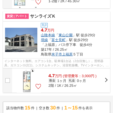
1-2階 / 2K / 45.30㎡
サンライズＫ
賃貸 | アパート
礼0
4.7
万円
山陰本線
「
東山公園
」駅 徒歩29分
境線
「
富士見町
」駅 徒歩29分
「上福原」バス停下車 徒歩4分
築17年 / 26.25㎡
鳥取県
米子市
上福原
５丁目
インターネット無料。エアコン1台。駐車場1台込（2台目無し）。照明器
具。ガスコンロ(2口)。システムキッチン。浴室乾燥機。TVインターホン。温
水洗浄便座。独立洗面台。南向き。クロ...
4.7
万
円
(管理費等：3,000円 )
1ヶ月
0ヶ月
敷金
礼金
2階 / 1K / 26.25㎡
15
30
1～15
該当物件数
件
空き数
件
件を表示