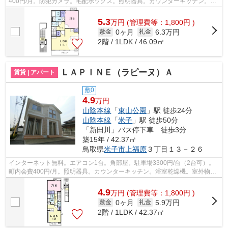
400円/月。防犯カメラ。宅配ボックス。照明器具。カウンターキッチン。追
焚き。浴室乾燥機。室外物置。TVインタ...
5.3
万
円
(管理費等：1,800円 )
0ヶ月
6.3万円
敷金
礼金
2階 / 1LDK / 46.09㎡
ＬＡＰＩＮＥ（ラピーヌ）Ａ
賃貸 | アパート
敷0
4.9
万円
山陰本線
「
東山公園
」駅 徒歩24分
山陰本線
「
米子
」駅 徒歩50分
「新田川」バス停下車 徒歩3分
築15年 / 42.37㎡
鳥取県
米子市
上福原
３丁目１３－２６
インターネット無料。エアコン1台。角部屋。駐車場3300円/台（2台可）。
町内会費400円/月。照明器具。カウンターキッチン。浴室乾燥機。室外物
置。TVインターホン。温水洗浄便座。独立...
4.9
万
円
(管理費等：1,800円 )
0ヶ月
5.9万円
敷金
礼金
2階 / 1LDK / 42.37㎡