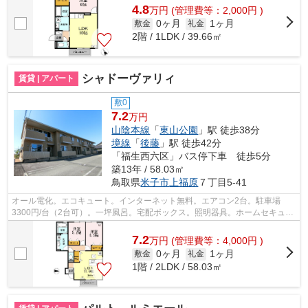
4.8
万
円
(管理費等：2,000円 )
0ヶ月
1ヶ月
敷金
礼金
2階 / 1LDK / 39.66㎡
シャドーヴァリィ
賃貸 | アパート
敷0
7.2
万円
山陰本線
「
東山公園
」駅 徒歩38分
境線
「
後藤
」駅 徒歩42分
「福生西六区」バス停下車 徒歩5分
築13年 / 58.03㎡
鳥取県
米子市
上福原
７丁目5-41
オール電化。エコキュート。インターネット無料。エアコン2台。駐車場
3300円/台（2台可）。一坪風呂。宅配ボックス。照明器具。ホームセキュリ
ティ。IH（2口）。カウンターキッチン。...
7.2
万
円
(管理費等：4,000円 )
0ヶ月
1ヶ月
敷金
礼金
1階 / 2LDK / 58.03㎡