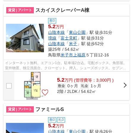
スカイスクレーパーA棟
賃貸 | アパート
敷0
5.2
万円
山陰本線
「
東山公園
」駅 徒歩31分
境線
「
富士見町
」駅 徒歩31分
山陰本線
「
米子
」駅 徒歩52分
築25年 / 54.62㎡
鳥取県
米子市
上福原
５丁目12-16
インターネット無料。エアコン1台。駐車場2台込。宅配ボックス。角部屋。
室外物置。独立洗面台。クローゼット。押入。シューズボックス。セブンイ
レブン 米子新開１丁目店まで515ｍ。BS。
5.2
万
円
(管理費等：3,000円 )
0ヶ月
1ヶ月
敷金
礼金
2階 / 2LDK / 54.62㎡
ファミールS
賃貸 | アパート
敷0
礼0
5.2
万円
山陰本線
「
東山公園
」駅 徒歩26分