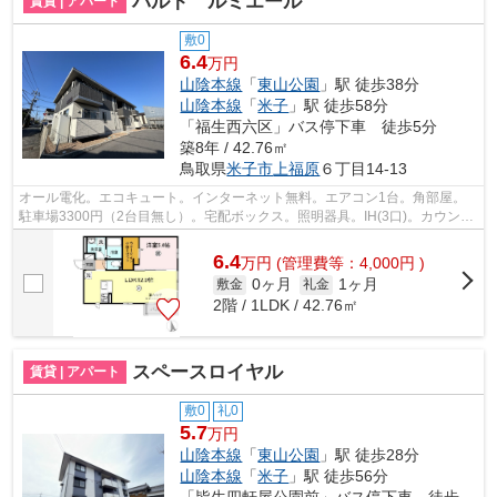
パルト ルミエール
賃貸 | アパート
敷0
6.4
万円
山陰本線
「
東山公園
」駅 徒歩38分
山陰本線
「
米子
」駅 徒歩58分
「福生西六区」バス停下車 徒歩5分
築8年 / 42.76㎡
鳥取県
米子市
上福原
６丁目14-13
オール電化。エコキュート。インターネット無料。エアコン1台。角部屋。
駐車場3300円（2台目無し）。宅配ボックス。照明器具。IH(3口)。カウンタ
ーキッチン。ウォークインクローゼット...
6.4
万
円
(管理費等：4,000円 )
0ヶ月
1ヶ月
敷金
礼金
2階 / 1LDK / 42.76㎡
スペースロイヤル
賃貸 | アパート
敷0
礼0
5.7
万円
山陰本線
「
東山公園
」駅 徒歩28分
山陰本線
「
米子
」駅 徒歩56分