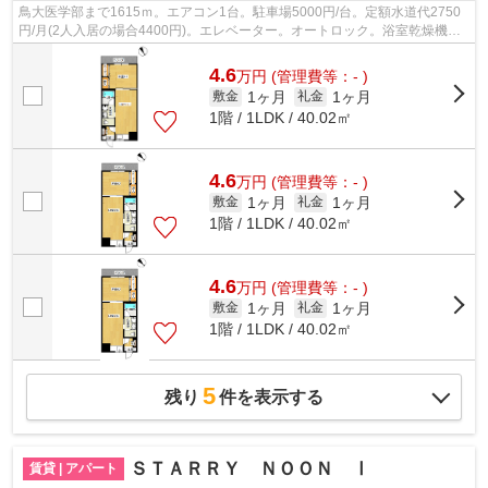
鳥大医学部まで1615ｍ。エアコン1台。駐車場5000円/台。定額水道代2750
円/月(2人入居の場合4400円)。エレベーター。オートロック。浴室乾燥機。
TVインターホン。独立洗面台。南バルコ...
4.6
万
円
(管理費等：- )
1ヶ月
1ヶ月
敷金
礼金
1階 / 1LDK / 40.02㎡
4.6
万
円
(管理費等：- )
1ヶ月
1ヶ月
敷金
礼金
1階 / 1LDK / 40.02㎡
4.6
万
円
(管理費等：- )
1ヶ月
1ヶ月
敷金
礼金
1階 / 1LDK / 40.02㎡
5
残り
件を表示する
ＳＴＡＲＲＹ ＮＯＯＮ Ⅰ
賃貸 | アパート