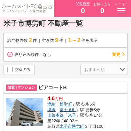
閲覧履歴
お気に入り
メニュー
0
0
米子市博労町 不動産一覧
2
9
1～2
該当物件数
件
空き数
件
件を表示
変更
絞り込み条件：
なし
空室のみ
ピアコートB
賃貸 | マンション
4.6
万円
境線
「
博労町
」駅 徒歩5分
境線
「
富士見町
」駅 徒歩8分
山陰本線
「
米子
」駅 徒歩17分
築22年 / 40.02㎡
鳥取県
米子市
博労町
３丁目100