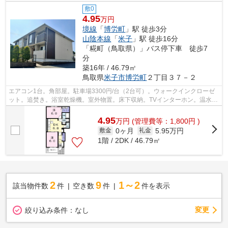
敷0
4.95
万円
境線
「
博労町
」駅 徒歩3分
山陰本線
「
米子
」駅 徒歩16分
「糀町（鳥取県）」バス停下車 徒歩7
分
築16年 / 46.79㎡
鳥取県
米子市
博労町
２丁目３７－２
エアコン1台。角部屋。駐車場3300円/台（2台可）。ウォークインクローゼ
ット。追焚き。浴室乾燥機。室外物置。床下収納。TVインターホン。温水洗
浄便座。独立洗面台。南向き。複層ガラ...
4.95
万
円
(管理費等：1,800円 )
0ヶ月
5.95万円
敷金
礼金
1階 / 2DK / 46.79㎡
2
9
1～2
該当物件数
件
空き数
件
件を表示
変更
絞り込み条件：
なし