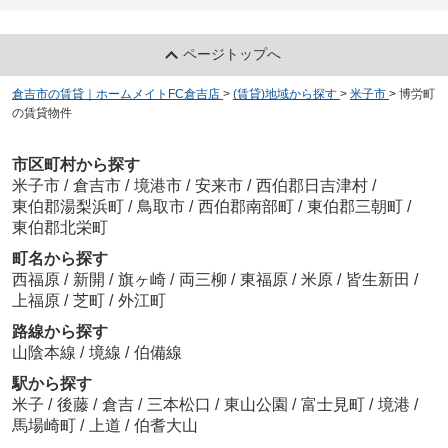
ページトップへ
倉吉市の賃貸｜ホームメイトFC倉吉店
>
(賃貸)地域から探す
>
米子市
>
博労町
の賃貸物件
市区町村から探す
米子市
/
倉吉市
/
境港市
/
安来市
/
西伯郡日吉津村
/
東伯郡湯梨浜町
/
鳥取市
/
西伯郡南部町
/
東伯郡三朝町
/
東伯郡北栄町
町名から探す
西福原
/
新開
/
旗ヶ崎
/
両三柳
/
東福原
/
米原
/
皆生新田
/
上福原
/
芝町
/
外江町
路線から探す
山陰本線
/
境線
/
伯備線
駅から探す
米子
/
後藤
/
倉吉
/
三本松口
/
東山公園
/
富士見町
/
境港
/
馬場崎町
/
上道
/
伯耆大山