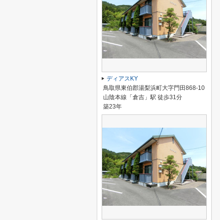
ディアスKY
鳥取県東伯郡湯梨浜町大字門田868-10
山陰本線「倉吉」駅 徒歩31分
築23年