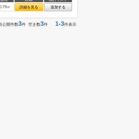
0.79㎡
詳細を見る
追加する
3
3
1-3
当公開件数
件 空き数
件
件表示