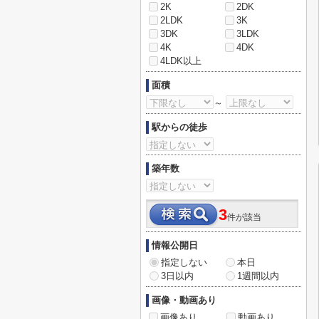
2K
2DK
2LDK
3K
3DK
3LDK
4K
4DK
4LDK以上
面積
～
駅からの徒歩
築年数
3
件が該当
情報公開日
指定しない
本日
3日以内
1週間以内
画像・動画あり
画像あり
動画あり