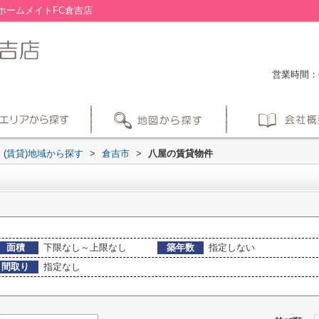
ホームメイトFC倉吉店
営業時間：平
(賃貸)地域から探す
>
倉吉市
>
八屋の賃貸物件
面積
下限なし～上限なし
築年数
指定しない
間取り
指定なし