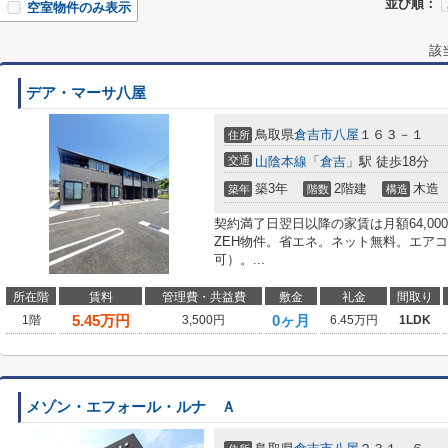
並び順：
空室物件のみ表示
該
デア・マーサ八屋
鳥取県
倉吉市
八屋
１６３－１
住所
交通
山陰本線
「
倉吉
」駅 徒歩18分
築3年
2階建
木造
築年
階数
構造
契約満了日翌日以降の家賃は月額64,0
ZEH物件。省エネ。ネット無料。エアコン
可）。...
所在階
賃料
管理費・共益費
敷金
礼金
間取り
5.45
万円
0ヶ月
1階
3,500円
6.45万円
1LDK
メゾン・エフォール・ルナ Ａ