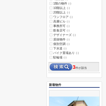
1階の物件
(-)
10階以上
(-)
20階以上
(-)
ワンフロア
(-)
高層ビル
(-)
事務所可
(-)
飲食店可
(-)
デザイナーズ
(-)
居抜物件
(-)
個別空調
(-)
下水道
(-)
バイク置場あり
(-)
駐輪場
(-)
3
件が該当
新着物件