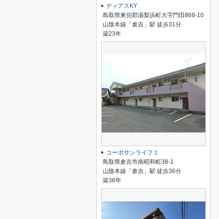
ディアスKY
鳥取県東伯郡湯梨浜町大字門田868-10
山陰本線「倉吉」駅 徒歩31分
築23年
コーポサンライフ１
鳥取県倉吉市南昭和町38-1
山陰本線「倉吉」駅 徒歩36分
築36年