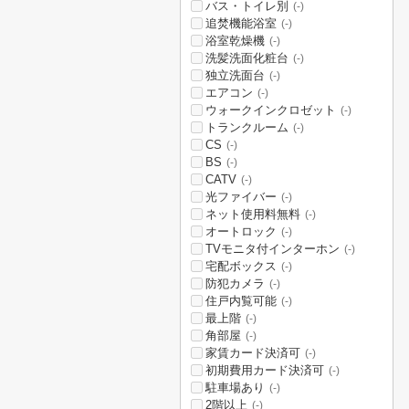
バス・トイレ別
(-)
追焚機能浴室
(-)
浴室乾燥機
(-)
洗髪洗面化粧台
(-)
独立洗面台
(-)
エアコン
(-)
ウォークインクロゼット
(-)
トランクルーム
(-)
CS
(-)
BS
(-)
CATV
(-)
光ファイバー
(-)
ネット使用料無料
(-)
オートロック
(-)
TVモニタ付インターホン
(-)
宅配ボックス
(-)
防犯カメラ
(-)
住戸内覧可能
(-)
最上階
(-)
角部屋
(-)
家賃カード決済可
(-)
初期費用カード決済可
(-)
駐車場あり
(-)
2階以上
(-)