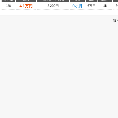
4.1
万円
0ヶ月
1階
2,200円
6万円
1K
3
該