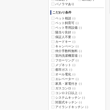
パノラマあり
こだわり条件
ペット相談
(-)
ペット飼育可
(-)
ペット専用設備
(-)
陽当り良好
(-)
保証人不要
(-)
カードキー
(-)
キャンペーン
(-)
仲介手数料無料
(-)
室内洗濯機置場
(-)
フローリング
(-)
メゾネット
(-)
都市ガス
(-)
オール電化
(-)
エレベーター
(-)
家具・家電付き
(-)
ガスコンロ
(-)
コンロ２口以上
(-)
システムキッチン
(-)
対面式キッチン
(-)
アイランドキッチン
(-)