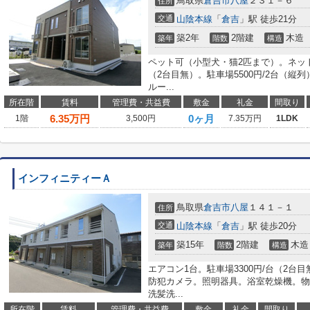
鳥取県
倉吉市
八屋
２３１－６
住所
交通
山陰本線
「
倉吉
」駅 徒歩21分
築2年
2階建
木造
築年
階数
構造
ペット可（小型犬・猫2匹まで）。ネット
（2台目無）。駐車場5500円/2台（縦
ルー...
所在階
賃料
管理費・共益費
敷金
礼金
間取り
6.35
万円
0ヶ月
1階
3,500円
7.35万円
1LDK
インフィニティーＡ
鳥取県
倉吉市
八屋
１４１－１
住所
交通
山陰本線
「
倉吉
」駅 徒歩20分
築15年
2階建
木造
築年
階数
構造
エアコン1台。駐車場3300円/台（2台
防犯カメラ。照明器具。浴室乾燥機。物
洗髪洗...
所在階
賃料
管理費・共益費
敷金
礼金
間取り