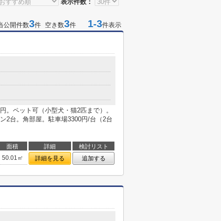
表示件数：
3
3
1-3
当公開件数
件 空き数
件
件表示
00円。ペット可（小型犬・猫2匹まで）。
2台。角部屋。駐車場3300円/台（2台
面積
詳細
検討リスト
50.01㎡
詳細を見る
追加する