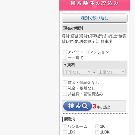
種別で絞り込む
現在の種別
賃貸,店舗(賃貸),事務所(賃貸),土地(賃
貸),住宅以外建物全部,駐車場
アパート
マンション
一戸建て
▼賃料
～
敷金・保証金なし
礼金・敷引なし
共益費・管理費込み
3
件が該当
間取り
ワンルーム
1K
1DK
1LDK