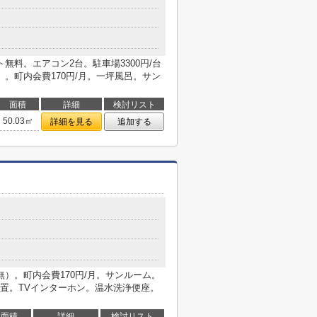
無料。エアコン2台。駐車場3300円/台
列）。町内会費170円/月。一坪風呂。サン
面積
詳細
検討リスト
50.03㎡
詳細を見る
追加する
目無）。町内会費170円/月。サンルーム。
置。TVインターホン。温水洗浄便座。
面積
詳細
検討リスト