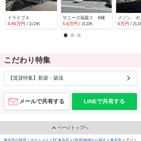
トライブＡ
サニーズ福庭Ⅱ B棟
メゾン ボ
4.85
万
円
/ 1LDK
5.6
万
円
/ 2LDK
6
万
円
/ 2L
こだわり特集
【賃貸特集】新築・築浅
メールで共有する
LINEで共有する
ページトップへ
倉吉市の賃貸｜ホームメイトFC倉吉店
>
(賃貸)地域から探す
>
倉吉市
>
アジュ