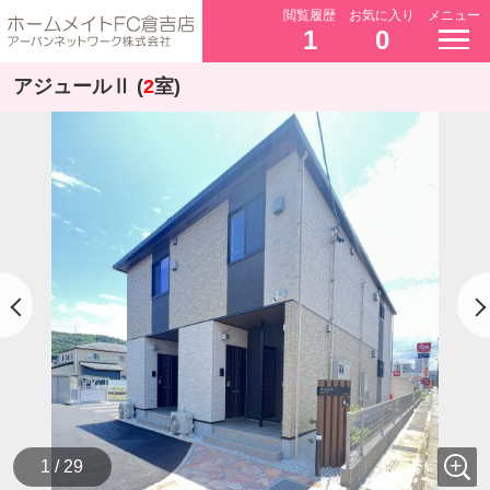
閲覧履歴
お気に入り
メニュー
1
0
アジュールⅡ (
2
室)
1 / 29