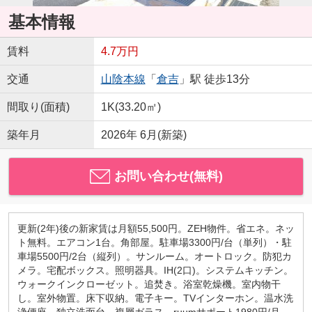
基本情報
賃料
4.7万円
交通
山陰本線
「
倉吉
」駅 徒歩13分
間取り(面積)
1K(33.20㎡)
築年月
2026年 6月(新築)
お問い合わせ(無料)
更新(2年)後の新家賃は月額55,500円。ZEH物件。省エネ。ネッ
ト無料。エアコン1台。角部屋。駐車場3300円/台（単列）・駐
車場5500円/2台（縦列）。サンルーム。オートロック。防犯カ
メラ。宅配ボックス。照明器具。IH(2口)。システムキッチン。
ウォークインクローゼット。追焚き。浴室乾燥機。室内物干
し。室外物置。床下収納。電子キー。TVインターホン。温水洗
浄便座。独立洗面台。複層ガラス。ruumサポート1980円/月。