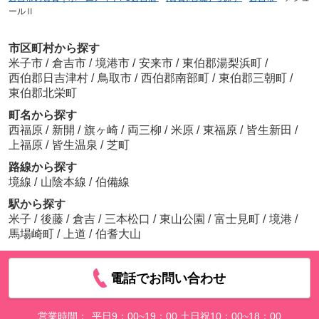
ールⅡ
市区町村から探す
米子市
/
倉吉市
/
境港市
/
安来市
/
東伯郡湯梨浜町
/
西伯郡日吉津村
/
鳥取市
/
西伯郡南部町
/
東伯郡三朝町
/
東伯郡北栄町
町名から探す
西福原
/
新開
/
旗ヶ崎
/
両三柳
/
米原
/
東福原
/
皆生新田
/
上福原
/
皆生温泉
/
芝町
路線から探す
境線
/
山陰本線
/
伯備線
駅から探す
米子
/
後藤
/
倉吉
/
三本松口
/
東山公園
/
富士見町
/
境港
/
馬場崎町
/
上道
/
伯耆大山
電話でお問い合わせ
営業時間：
平日9：00~19：00 土日祝10：00~18：00