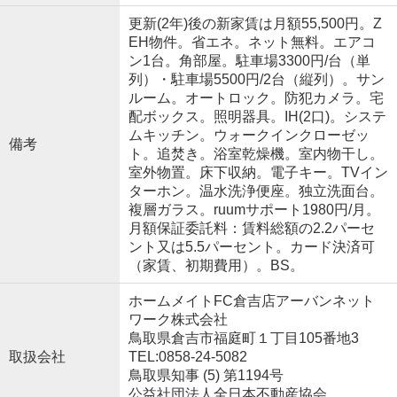
更新(2年)後の新家賃は月額55,500円。Z
EH物件。省エネ。ネット無料。エアコ
ン1台。角部屋。駐車場3300円/台（単
列）・駐車場5500円/2台（縦列）。サン
ルーム。オートロック。防犯カメラ。宅
配ボックス。照明器具。IH(2口)。システ
ムキッチン。ウォークインクローゼッ
備考
ト。追焚き。浴室乾燥機。室内物干し。
室外物置。床下収納。電子キー。TVイン
ターホン。温水洗浄便座。独立洗面台。
複層ガラス。ruumサポート1980円/月。
月額保証委託料：賃料総額の2.2パーセ
ント又は5.5パーセント。カード決済可
（家賃、初期費用）。BS。
ホームメイトFC倉吉店アーバンネット
ワーク株式会社
鳥取県倉吉市福庭町１丁目105番地3
取扱会社
TEL:0858-24-5082
鳥取県知事 (5) 第1194号
公益社団法人全日本不動産協会