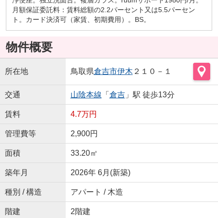
月額保証委託料：賃料総額の2.2パーセント又は5.5パーセン
ト。カード決済可（家賃、初期費用）。BS。
物件概要
所在地
鳥取県
倉吉市
伊木
２１０－１
交通
山陰本線
「
倉吉
」駅 徒歩13分
賃料
4.7万円
管理費等
2,900円
面積
33.20㎡
築年月
2026年 6月(新築)
種別 / 構造
アパート / 木造
階建
2階建