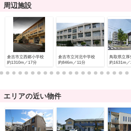
周辺施設
倉吉市立西郷小学校
倉吉市立河北中学校
鳥取県立厚
約1310m／17分
約846m／11分
約1631m／
エリアの近い物件