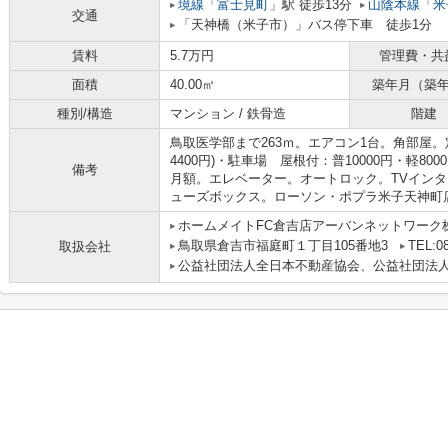
境線
「
富士見町
」駅 徒歩13分
山陰本線
「
米
交通
「天神橋（米子市）」バス停下車 徒歩1分
賃料
5.7万円
管理費・共
面積
40.00㎡
築年月（築
種別/構造
マンション / 鉄骨造
階建
鳥取医学部まで263ｍ。エアコン1台。角部屋。定
4400円)・駐車場 屋根付：普10000円・軽800
備考
月額。エレベーター。オートロック。TVイン
ューズボックス。ローソン・ポプラ米子天神町店ま
ホームメイトFC倉吉店アーバンネットワーク
鳥取県倉吉市福庭町１丁目105番地3
TEL:08
取扱会社
公益社団法人全日本不動産協会、公益社団法