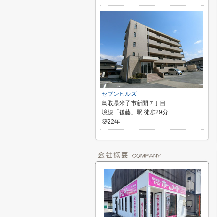
セブンヒルズ
鳥取県米子市新開７丁目
境線「後藤」駅 徒歩29分
築22年