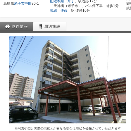
山陰本線
「
米子
」駅 徒歩17分
鳥取県
米子市
中町
80-1
8
「天神橋（米子市）」バス停下車 徒歩1分
鉄
境線
「
後藤
」駅 徒歩16分
物件情報
周辺施設
※写真や図と実際の現状とが異なる場合は現状を優先させていただきます