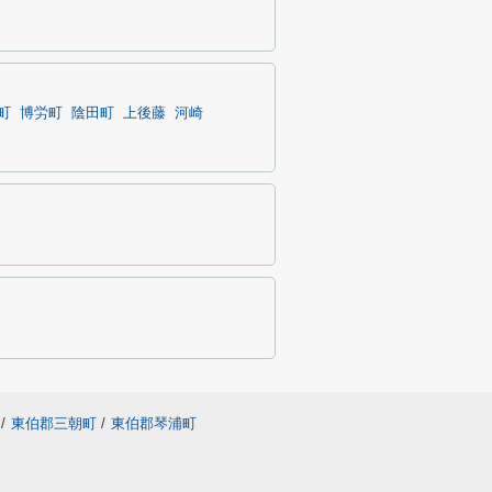
町
博労町
陰田町
上後藤
河崎
/
東伯郡三朝町
/
東伯郡琴浦町