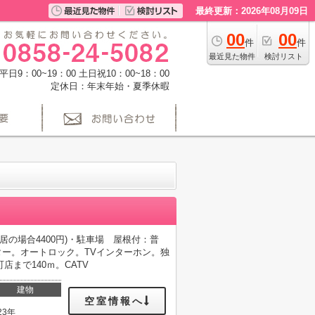
最終更新：2026年08月09日
00
00
件
件
最近見た物件
検討リスト
日9：00~19：00 土日祝10：00~18：00
定休日：年末年始・夏季休暇
入居の場合4400円)・駐車場 屋根付：普
レベーター。オートロック。TVインターホン。独
まで140ｍ。CATV
建物
空室情報へ
23年