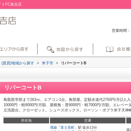
トFC倉吉店
営業時間：平
(賃貸)地域から探す
>
米子市
>
リバーコートB
リバーコートB
鳥取医学部まで263ｍ。エアコン1台。角部屋。定額水道代2750円/月(2人
10000円・軽8000円/月額、屋根無：普9000円・軽7000円/月額。エ
立洗面台。クローゼット。シューズボックス。ローソン・ポプラ米子天神町店
所在地
交通
境線
「
富士見町
」駅 徒歩13分
築