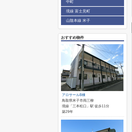
中町
境線 富士見町
山陰本線 米子
おすすめ物件
アロサールB棟
鳥取県米子市両三柳
境線「三本松口」駅 徒歩11分
築29年