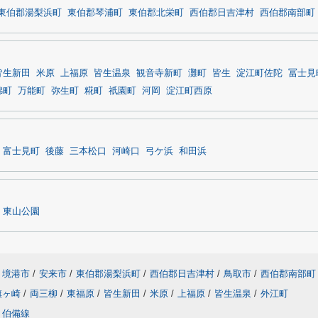
東伯郡湯梨浜町
東伯郡琴浦町
東伯郡北栄町
西伯郡日吉津村
西伯郡南部町
皆生新田
米原
上福原
皆生温泉
観音寺新町
灘町
皆生
淀江町佐陀
冨士見
錦町
万能町
弥生町
糀町
祇園町
河岡
淀江町西原
富士見町
後藤
三本松口
河崎口
弓ケ浜
和田浜
東山公園
境港市
/
安来市
/
東伯郡湯梨浜町
/
西伯郡日吉津村
/
鳥取市
/
西伯郡南部町
旗ヶ崎
/
両三柳
/
東福原
/
皆生新田
/
米原
/
上福原
/
皆生温泉
/
外江町
伯備線