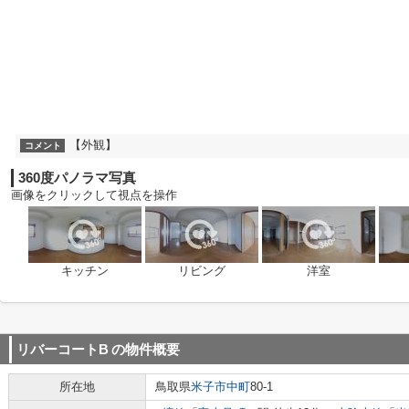
【外観】
コメント
360度パノラマ写真
画像をクリックして視点を操作
キッチン
リビング
洋室
リバーコートB
の物件概要
所在地
鳥取県
米子市
中町
80-1