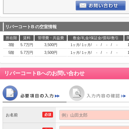
リバーコートB
の空室情報
所在階
賃料
管理費・共益費
敷金/礼金/保証金/償却/敷引
3階
5.7万円
3,500円
/
/
/
/
1ヶ月
1ヶ月
-
-
-
5階
5.7万円
3,500円
/
/
/
/
1ヶ月
1ヶ月
-
-
-
リバーコートB
へのお問い合わせ
お名前
必須