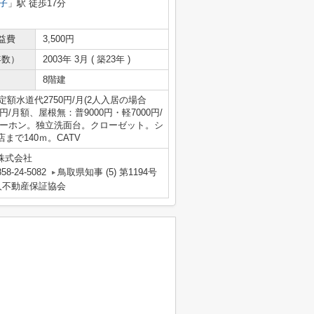
子
」駅 徒歩17分
益費
3,500円
年数）
2003年 3月 ( 築23年 )
8階建
額水道代2750円/月(2人入居の場合
0円/月額、屋根無：普9000円・軽7000円/
ターホン。独立洗面台。クローゼット。シ
で140ｍ。CATV
株式会社
58-24-5082
鳥取県知事 (5) 第1194号
人不動産保証協会