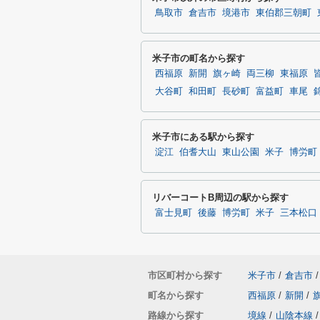
鳥取市
倉吉市
境港市
東伯郡三朝町
米子市の町名から探す
西福原
新開
旗ヶ崎
両三柳
東福原
大谷町
和田町
長砂町
富益町
車尾
米子市にある駅から探す
淀江
伯耆大山
東山公園
米子
博労町
リバーコートB周辺の駅から探す
富士見町
後藤
博労町
米子
三本松口
市区町村から探す
米子市
/
倉吉市
/
町名から探す
西福原
/
新開
/
路線から探す
境線
/
山陰本線
/