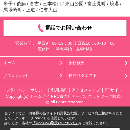
米子
/
後藤
/
倉吉
/
三本松口
/
東山公園
/
富士見町
/
境港
/
馬場崎町
/
上道
/
伯耆大山
電話でお問い合わせ
営業時間：
平日9：00~19：00 土日祝10：00~18：00
定休日：
年末年始・夏季休暇
ホーム
会社概要
お問い合わせ
物件リクエスト
プライバシーポリシー
利用規約
アクセスマップ
PCサイト
Copyright(c) ホームメイトFC倉吉店アーバンネットワーク株式会
社 All rights reserved.
当サイトでは、お客様の当サイト利用状況把握、サービス向上検討を目的と
して、クッキー（Cookie）を使用しています。
詳しくは、当社の
「Cookieの取扱いについて」
をご確認ください。