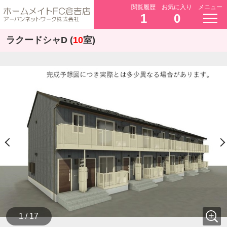
閲覧履歴
お気に入り
メニュー
1
0
ラクードシャD (
10
室)
1 / 17