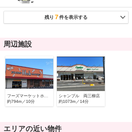
7
残り
件を表示する
周辺施設
フーズマーケットホック 両三柳店
シャンブル 両三柳店
約794m／10分
約1073m／14分
エリアの近い物件