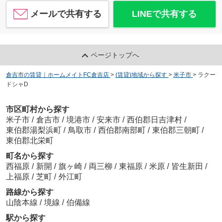
メールで共有する
LINEで共有する
ページトップへ
倉吉市の賃貸｜ホームメイトFC倉吉店
>
(賃貸)地域から探す
>
米子市
>
ラクー
ドシャD
市区町村から探す
米子市
/
倉吉市
/
境港市
/
安来市
/
西伯郡日吉津村
/
東伯郡湯梨浜町
/
鳥取市
/
西伯郡南部町
/
東伯郡三朝町
/
東伯郡北栄町
町名から探す
西福原
/
新開
/
旗ヶ崎
/
両三柳
/
東福原
/
米原
/
皆生新田
/
上福原
/
芝町
/
外江町
路線から探す
山陰本線
/
境線
/
伯備線
駅から探す