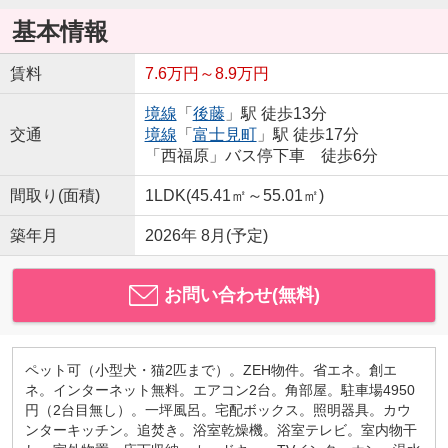
基本情報
賃料
7.6万円～8.9万円
境線
「
後藤
」駅 徒歩13分
交通
境線
「
富士見町
」駅 徒歩17分
「西福原」バス停下車 徒歩6分
間取り(面積)
1LDK(45.41㎡～55.01㎡)
築年月
2026年 8月(予定)
お問い合わせ(無料)
ペット可（小型犬・猫2匹まで）。ZEH物件。省エネ。創エ
ネ。インターネット無料。エアコン2台。角部屋。駐車場4950
円（2台目無し）。一坪風呂。宅配ボックス。照明器具。カウ
ンターキッチン。追焚き。浴室乾燥機。浴室テレビ。室内物干