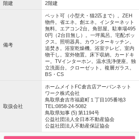
階建
2階建
ペット可（小型犬・猫2匹まで）。ZEH
物件。省エネ。創エネ。インターネット
無料。エアコン2台。角部屋。駐車場495
0円（2台目無し）。一坪風呂。宅配ボッ
クス。照明器具。カウンターキッチン。
備考
追焚き。浴室乾燥機。浴室テレビ。室内
物干し。室外物置。床下収納。カードキ
ー。TVインターホン。温水洗浄便座。独
立洗面台。クローゼット。複層ガラス。
BS・CS
ホームメイトFC倉吉店アーバンネット
ワーク株式会社
鳥取県倉吉市福庭町１丁目105番地3
取扱会社
TEL:0858-24-5082
鳥取県知事 (5) 第1194号
公益社団法人全日本不動産協会
公益社団法人不動産保証協会