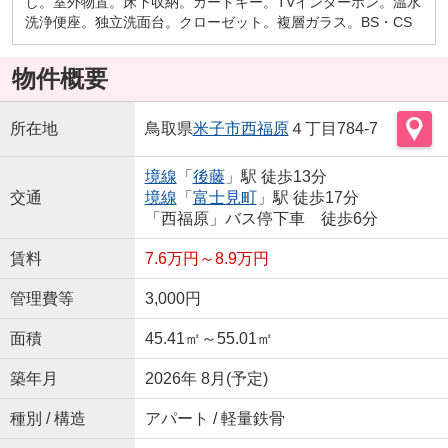
し。室外物置。床下収納。カードキー。TVインターホン。温水
洗浄便座。独立洗面台。クローゼット。複層ガラス。BS・CS
物件概要
所在地
鳥取県
米子市
西福原
４丁目784-7
境線
「
後藤
」駅 徒歩13分
交通
境線
「
富士見町
」駅 徒歩17分
「西福原」バス停下車 徒歩6分
賃料
7.6万円～8.9万円
管理費等
3,000円
面積
45.41㎡～55.01㎡
築年月
2026年 8月(予定)
種別 / 構造
アパート / 軽量鉄骨