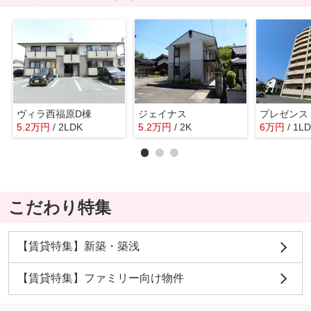
ヴィラ西福原D棟
ジェイナス
プレゼンス
5.2
万
円
/ 2LDK
5.2
万
円
/ 2K
6
万
円
/ 1L
こだわり特集
【賃貸特集】新築・築浅
【賃貸特集】ファミリー向け物件