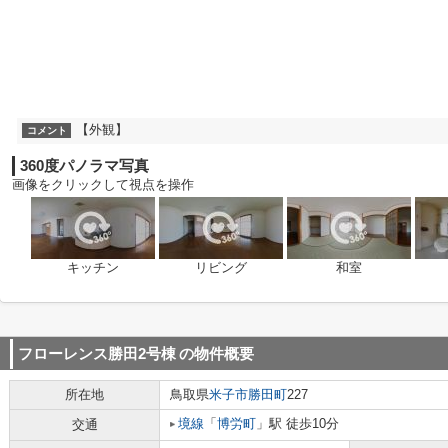
【外観】
コメント
360度パノラマ写真
画像をクリックして視点を操作
キッチン
リビング
和室
フローレンス勝田2号棟
の物件概要
所在地
鳥取県
米子市
勝田町
227
境線
「
博労町
」駅 徒歩10分
交通