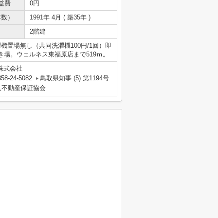
益費
0円
年数）
1991年 4月 ( 築35年 )
2階建
濯機置場無し（共同洗濯機100円/1回）即
場。ウェルネス東福原店まで519ｍ。
株式会社
58-24-5082
鳥取県知事 (5) 第1194号
人不動産保証協会