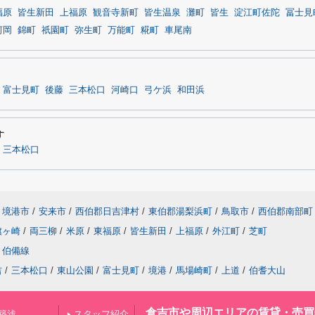
福原
皆生新田
上福原
観音寺新町
皆生温泉
灘町
皆生
淀江町佐陀
冨士見
河岡
錦町
祇園町
弥生町
万能町
糀町
車尾南
富士見町
後藤
三本松口
河崎口
弓ケ浜
和田浜
す
三本松口
境港市
/
安来市
/
西伯郡日吉津村
/
東伯郡湯梨浜町
/
鳥取市
/
西伯郡南部町
旗ヶ崎
/
両三柳
/
米原
/
東福原
/
皆生新田
/
上福原
/
外江町
/
芝町
伯備線
吉
/
三本松口
/
東山公園
/
富士見町
/
境港
/
馬場崎町
/
上道
/
伯耆大山
倉吉市や周辺エリアの賃貸・売買
築浅
スタッフ紹介