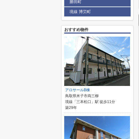
勝田町
境線 博労町
おすすめ物件
アロサールB棟
鳥取県米子市両三柳
境線「三本松口」駅 徒歩11分
築29年