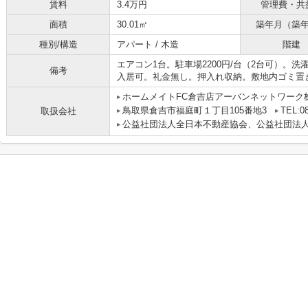
賃料
3.4万円
管理費・共
面積
30.01㎡
築年月（築
種別/構造
アパート / 木造
階建
エアコン1台。駐車場2200円/台（2台可）。洗
備考
入居可。礼金無し。押入れ収納。敷地内ゴミ置き
ホームメイトFC倉吉店アーバンネットワーク
鳥取県倉吉市福庭町１丁目105番地3
TEL:08
取扱会社
公益社団法人全日本不動産協会、公益社団法