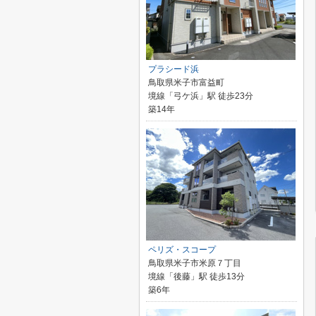
プラシード浜
鳥取県米子市富益町
境線「弓ケ浜」駅 徒歩23分
築14年
ペリズ・スコープ
鳥取県米子市米原７丁目
境線「後藤」駅 徒歩13分
築6年