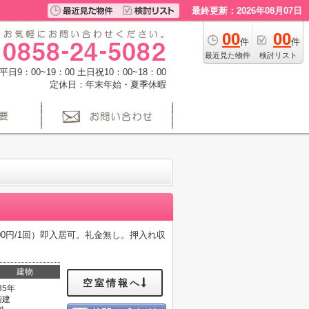
最終更新：2026年08月07日
00
00
件
件
最近見た物件
検討リスト
日9：00~19：00 土日祝10：00~18：00
定休日：年末年始・夏季休暇
00円/1回）即入居可。礼金無し。押入れ収
建物
空室情報へ
35年
階建