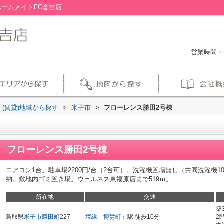
ームメイトFC倉吉店
営業時間：平
(賃貸)地域から探す
>
米子市
>
フローレンス勝田2号棟
フローレンス勝田2号棟
エアコン1台。駐車場2200円/台（2台可）。洗濯機置場無し（共同洗濯機1
納。敷地内ゴミ置き場。ウェルネス東福原店まで519ｍ。
所在地
交通
築
鳥取県
米子市
勝田町
227
境線
「
博労町
」駅 徒歩10分
2