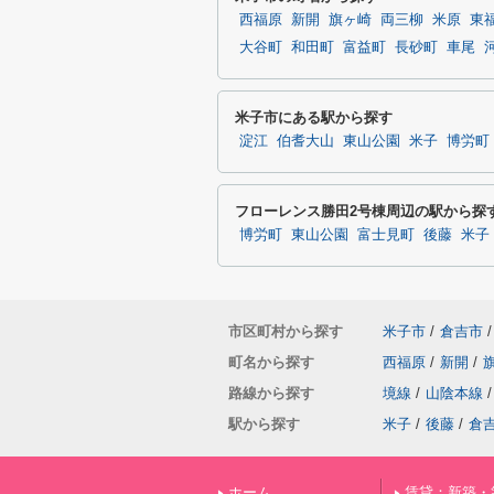
西福原
新開
旗ヶ崎
両三柳
米原
東
大谷町
和田町
富益町
長砂町
車尾
米子市にある駅から探す
淀江
伯耆大山
東山公園
米子
博労町
フローレンス勝田2号棟周辺の駅から探
博労町
東山公園
富士見町
後藤
米子
市区町村から探す
米子市
/
倉吉市
/
町名から探す
西福原
/
新開
/
路線から探す
境線
/
山陰本線
/
駅から探す
米子
/
後藤
/
倉
ホーム
賃貸：新築・