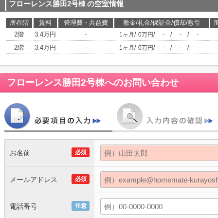
フローレンス勝田2号棟
の空室情報
所在階
賃料
管理費・共益費
敷金/礼金/保証金/償却/敷引
2階
3.4万円
-
/
/
/
/
1ヶ月
0万円
-
-
-
2階
3.4万円
-
/
/
/
/
1ヶ月
0万円
-
-
-
フローレンス勝田2号棟
へのお問い合わせ
お名前
必須
メールアドレス
必須
電話番号
任意