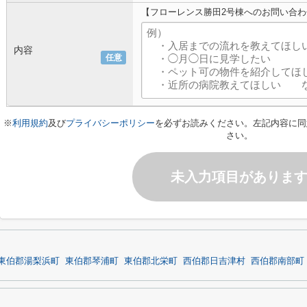
【フローレンス勝田2号棟へのお問い合わ
内容
任意
※
利用規約
及び
プライバシーポリシー
を必ずお読みください。左記内容に同
さい。
未入力項目がありま
東伯郡湯梨浜町
東伯郡琴浦町
東伯郡北栄町
西伯郡日吉津村
西伯郡南部町