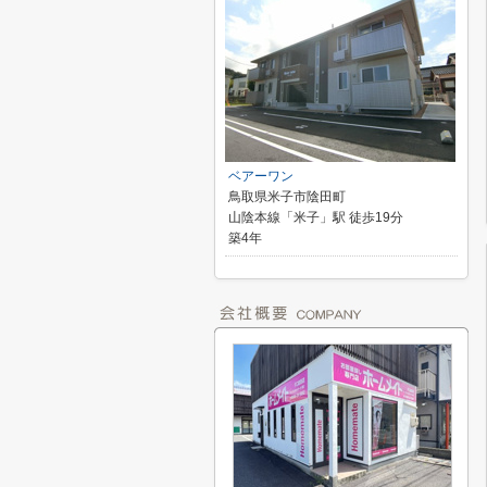
ベアーワン
鳥取県米子市陰田町
山陰本線「米子」駅 徒歩19分
築4年