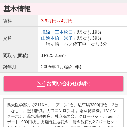
基本情報
賃料
3.9万円～4万円
境線
「
三本松口
」駅 徒歩19分
交通
山陰本線
「
米子
」駅 徒歩39分
「旗ヶ崎」バス停下車 徒歩3分
間取り(面積)
1R(25.25㎡)
築年月
2005年 1月(築21年)
お問い合わせ(無料)
鳥大医学部まで2116ｍ。エアコン1台。駐車場3300円/台（2台
目なし）。照明器具。ガスコンロ(1口)。浴室乾燥機。TVイン
ターホン。温水洗浄便座。独立洗面台。クローゼット。ruumサ
ポート1980円/月。月額保証委託料：賃料総額の2.2パーセント