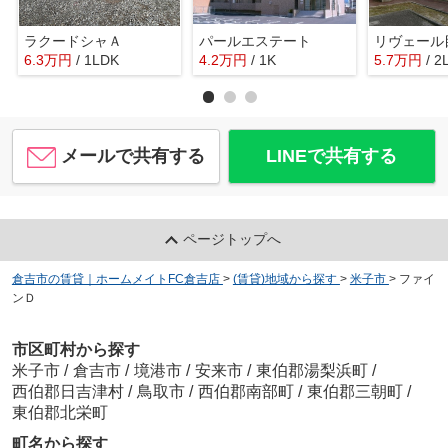
ラクードシャＡ
パールエステート
リヴェール
6.3
万
円
/ 1LDK
4.2
万
円
/ 1K
5.7
万
円
/ 2
メールで共有する
LINEで共有する
ページトップへ
倉吉市の賃貸｜ホームメイトFC倉吉店
>
(賃貸)地域から探す
>
米子市
>
ファイ
ンＤ
市区町村から探す
米子市
/
倉吉市
/
境港市
/
安来市
/
東伯郡湯梨浜町
/
西伯郡日吉津村
/
鳥取市
/
西伯郡南部町
/
東伯郡三朝町
/
東伯郡北栄町
町名から探す