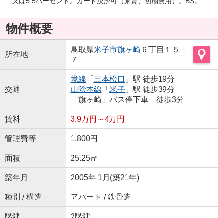
又は5.5パーセント。カード決済可（家賃、初期費用）。BS。
物件概要
鳥取県
米子市
旗ヶ崎
６丁目１５－
所在地
７
境線
「
三本松口
」駅 徒歩19分
交通
山陰本線
「
米子
」駅 徒歩39分
「旗ヶ崎」バス停下車 徒歩3分
賃料
3.9万円～4万円
管理費等
1,800円
面積
25.25㎡
築年月
2005年 1月(築21年)
種別 / 構造
アパート / 鉄骨造
階建
2階建