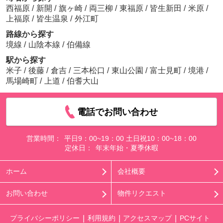
西福原
/
新開
/
旗ヶ崎
/
両三柳
/
東福原
/
皆生新田
/
米原
/
上福原
/
皆生温泉
/
外江町
路線から探す
境線
/
山陰本線
/
伯備線
駅から探す
米子
/
後藤
/
倉吉
/
三本松口
/
東山公園
/
富士見町
/
境港
/
馬場崎町
/
上道
/
伯耆大山
電話でお問い合わせ
営業時間：
平日9：00~19：00 土日祝10：00~18：00
定休日：
年末年始・夏季休暇
ホーム
会社概要
お問い合わせ
物件リクエスト
プライバシーポリシー
利用規約
アクセスマップ
PCサイト