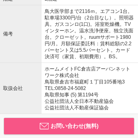
鳥大医学部まで2116ｍ。エアコン1台。
駐車場3300円/台（2台目なし）。照明器
具。ガスコンロ(1口)。浴室乾燥機。TV
インターホン。温水洗浄便座。独立洗面
備考
台。クローゼット。ruumサポート1980
円/月。月額保証委託料：賃料総額の2.2
パーセント又は5.5パーセント。カード
決済可（家賃、初期費用）。BS。
ホームメイトFC倉吉店アーバンネット
ワーク株式会社
鳥取県倉吉市福庭町１丁目105番地3
取扱会社
TEL:0858-24-5082
鳥取県知事 (5) 第1194号
公益社団法人全日本不動産協会
公益社団法人不動産保証協会
お問い合わせ(無料)