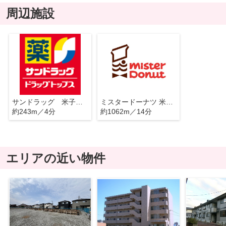
周辺施設
サンドラッグ 米子旗ヶ崎店
ミスタードーナツ 米子旗ヶ崎 ショップ
約243m／4分
約1062m／14分
エリアの近い物件