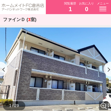
閲覧履歴
お気に入り
メニュー
1
0
ファインＤ (
3
室)
1 / 29