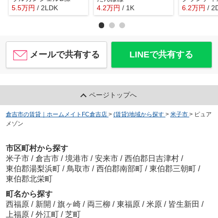
5.5
万
円
/ 2LDK
4.2
万
円
/ 1K
6.2
万
円
/ 2
メールで共有する
LINEで共有する
ページトップへ
倉吉市の賃貸｜ホームメイトFC倉吉店
>
(賃貸)地域から探す
>
米子市
>
ピュア
メゾン
市区町村から探す
米子市
/
倉吉市
/
境港市
/
安来市
/
西伯郡日吉津村
/
東伯郡湯梨浜町
/
鳥取市
/
西伯郡南部町
/
東伯郡三朝町
/
東伯郡北栄町
町名から探す
西福原
/
新開
/
旗ヶ崎
/
両三柳
/
東福原
/
米原
/
皆生新田
/
上福原
/
外江町
/
芝町