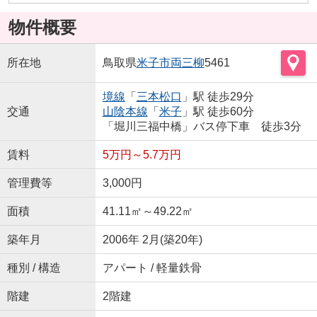
物件概要
所在地
鳥取県
米子市
両三柳
5461
境線
「
三本松口
」駅 徒歩29分
交通
山陰本線
「
米子
」駅 徒歩60分
「堀川三福中橋」バス停下車 徒歩3分
賃料
5万円～5.7万円
管理費等
3,000円
面積
41.11㎡～49.22㎡
築年月
2006年 2月(築20年)
種別 / 構造
アパート / 軽量鉄骨
階建
2階建