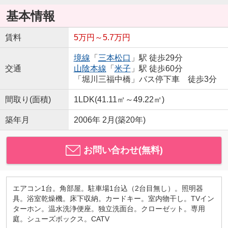
基本情報
賃料
5万円～5.7万円
境線
「
三本松口
」駅 徒歩29分
交通
山陰本線
「
米子
」駅 徒歩60分
「堀川三福中橋」バス停下車 徒歩3分
間取り(面積)
1LDK(41.11㎡～49.22㎡)
築年月
2006年 2月(築20年)
お問い合わせ(無料)
エアコン1台。角部屋。駐車場1台込（2台目無し）。照明器
具。浴室乾燥機。床下収納。カードキー。室内物干し。TVイン
ターホン。温水洗浄便座。独立洗面台。クローゼット。専用
庭。シューズボックス。CATV