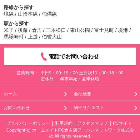
路線から探す
境線
/
山陰本線
/
伯備線
駅から探す
米子
/
後藤
/
倉吉
/
三本松口
/
東山公園
/
富士見町
/
境港
/
馬場崎町
/
上道
/
伯耆大山
電話でお問い合わせ
営業時間：
平日9：00~19：00 土日祝10：00~18：00
定休日：
年末年始・夏季休暇
ホーム
会社概要
お問い合わせ
物件リクエスト
プライバシーポリシー
利用規約
アクセスマップ
PCサイト
Copyright(c) ホームメイトFC倉吉店アーバンネットワーク株式会
社 All rights reserved.