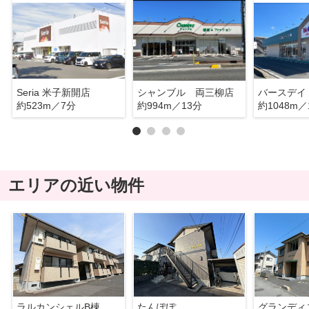
Seria 米子新開店
シャンブル 両三柳店
バースデイ
約523m／7分
約994m／13分
約1048m／
エリアの近い物件
ラルカンシェルB棟
たんぽぽ
グランディ