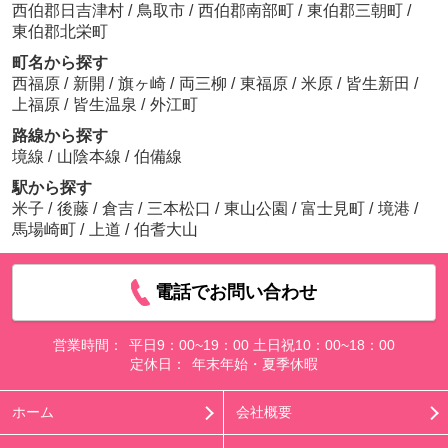
西伯郡日吉津村
/
鳥取市
/
西伯郡南部町
/
東伯郡三朝町
/
東伯郡北栄町
町名から探す
西福原
/
新開
/
旗ヶ崎
/
両三柳
/
東福原
/
米原
/
皆生新田
/
上福原
/
皆生温泉
/
外江町
路線から探す
境線
/
山陰本線
/
伯備線
駅から探す
米子
/
後藤
/
倉吉
/
三本松口
/
東山公園
/
富士見町
/
境港
/
馬場崎町
/
上道
/
伯耆大山
電話でお問い合わせ
営業時間：
平日9：00~19：00 土日祝10：00~18：00
定休日：
年末年始・夏季休暇
ホーム
会社概要