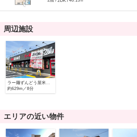
2階
40.15㎡
2DK
周辺施設
ラー麺ずんどう屋米子皆生店
約629m／8分
エリアの近い物件