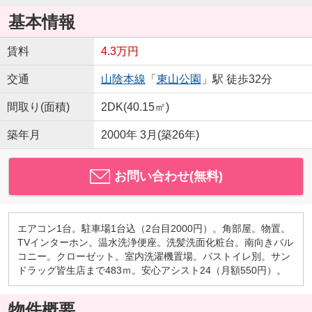
基本情報
賃料
4.3万円
交通
山陰本線
「
東山公園
」駅 徒歩32分
間取り(面積)
2DK(40.15㎡)
築年月
2000年 3月(築26年)
お問い合わせ(無料)
エアコン1台。駐車場1台込（2台目2000円）。角部屋。物置。
TVインターホン。温水洗浄便座。洗髪洗面化粧台。南向きバル
コニー。クローゼット。室内洗濯機置場。バストイレ別。サン
ドラッグ皆生店まで483ｍ。安心アシスト24（月額550円）。
物件概要