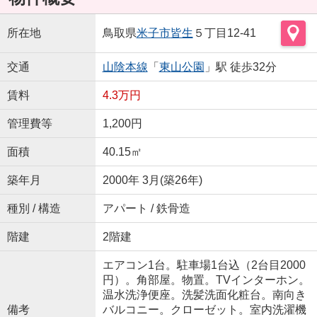
所在地
鳥取県
米子市
皆生
５丁目12-41
交通
山陰本線
「
東山公園
」駅 徒歩32分
賃料
4.3万円
管理費等
1,200円
面積
40.15㎡
築年月
2000年 3月(築26年)
種別 / 構造
アパート / 鉄骨造
階建
2階建
エアコン1台。駐車場1台込（2台目2000
円）。角部屋。物置。TVインターホン。
温水洗浄便座。洗髪洗面化粧台。南向き
備考
バルコニー。クローゼット。室内洗濯機