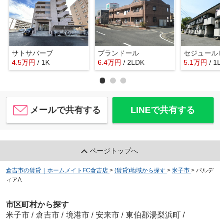
サトサバーブ
プランドール
セジュール
4.5
万
円
/ 1K
6.4
万
円
/ 2LDK
5.1
万
円
/ 1
メールで共有する
LINEで共有する
ページトップへ
倉吉市の賃貸｜ホームメイトFC倉吉店
>
(賃貸)地域から探す
>
米子市
>
パルデ
ィアA
市区町村から探す
米子市
/
倉吉市
/
境港市
/
安来市
/
東伯郡湯梨浜町
/