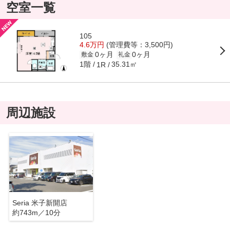
空室一覧
105
4.6万円
(管理費等：3,500円)
0ヶ月
0ヶ月
敷金
礼金
1階
35.31㎡
1R
周辺施設
Seria 米子新開店
約743m／10分