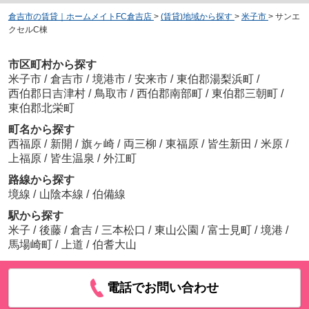
倉吉市の賃貸｜ホームメイトFC倉吉店
>
(賃貸)地域から探す
>
米子市
>
サンエ
クセルC棟
市区町村から探す
米子市
/
倉吉市
/
境港市
/
安来市
/
東伯郡湯梨浜町
/
西伯郡日吉津村
/
鳥取市
/
西伯郡南部町
/
東伯郡三朝町
/
東伯郡北栄町
町名から探す
西福原
/
新開
/
旗ヶ崎
/
両三柳
/
東福原
/
皆生新田
/
米原
/
上福原
/
皆生温泉
/
外江町
路線から探す
境線
/
山陰本線
/
伯備線
駅から探す
米子
/
後藤
/
倉吉
/
三本松口
/
東山公園
/
富士見町
/
境港
/
馬場崎町
/
上道
/
伯耆大山
電話でお問い合わせ