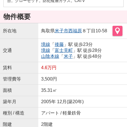
台。クローゼット。防犯複層ガラス。CATV
物件概要
所在地
鳥取県
米子市
西福原
８丁目10-58
境線
「
後藤
」駅 徒歩23分
交通
境線
「
富士見町
」駅 徒歩28分
山陰本線
「
米子
」駅 徒歩48分
賃料
4.6万円
管理費等
3,500円
面積
35.31㎡
築年月
2005年 12月(築20年)
種別 / 構造
アパート / 軽量鉄骨
階建
2階建