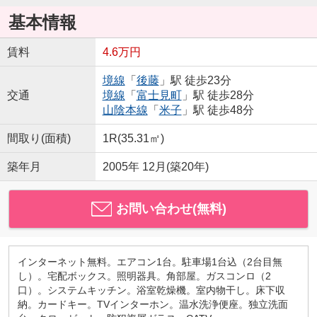
基本情報
賃料
4.6万円
境線
「
後藤
」駅 徒歩23分
交通
境線
「
富士見町
」駅 徒歩28分
山陰本線
「
米子
」駅 徒歩48分
間取り(面積)
1R(35.31㎡)
築年月
2005年 12月(築20年)
お問い合わせ(無料)
インターネット無料。エアコン1台。駐車場1台込（2台目無
し）。宅配ボックス。照明器具。角部屋。ガスコンロ（2
口）。システムキッチン。浴室乾燥機。室内物干し。床下収
納。カードキー。TVインターホン。温水洗浄便座。独立洗面