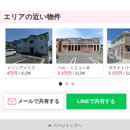
エリアの近い物件
メゾンアイリス
ベル・ミニョンＢ
ポライトリ
4
万
円
/ 1LDK
5.3
万
円
/ 2LDK
5.3
万
円
/ 1
メールで共有する
LINEで共有する
ページトップへ