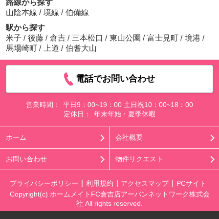
路線から探す
山陰本線
/
境線
/
伯備線
駅から探す
米子
/
後藤
/
倉吉
/
三本松口
/
東山公園
/
富士見町
/
境港
/
馬場崎町
/
上道
/
伯耆大山
電話でお問い合わせ
営業時間：
平日9：00~19：00 土日祝10：00~18：00
定休日：
年末年始・夏季休暇
ホーム
会社概要
お問い合わせ
物件リクエスト
プライバシーポリシー
利用規約
アクセスマップ
PCサイト
Copyright(c) ホームメイトFC倉吉店アーバンネットワーク株式会
社 All rights reserved.