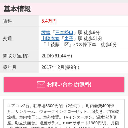
基本情報
賃料
5.4万円
境線
「
三本松口
」駅 徒歩9分
交通
山陰本線
「
米子
」駅 徒歩51分
「上後藤二区」バス停下車 徒歩8分
間取り(面積)
2LDK(61.44㎡)
築年月
2017年 2月(築9年)
お問い合わせ(無料)
エアコン2台。駐車場3300円/台（2台可）。町内会費400円/
月。サンルーム。ウォークインクローゼット。追焚き。浴室乾
燥機。室内物干し。室外物置。TVインターホン。温水洗浄便
座。独立洗面台。複層ガラス。ruumサポート1980円/月。月額