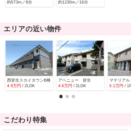
約573m／8分
約1230m／16分
エリアの近い物件
西皆生スカイタウンB棟
アベニュー 皆生
マテリアル
4.9
万
円
/ 2LDK
4.6
万
円
/ 2LDK
5.1
万
円
/ 1
こだわり特集