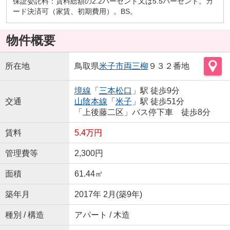
保証委託料：賃料総額の2.2パーセント又は5.5パーセント。カ
ード決済可（家賃、初期費用）。BS。
物件概要
所在地
鳥取県
米子市
両三柳
９３２番地
境線
「
三本松口
」駅 徒歩9分
交通
山陰本線
「
米子
」駅 徒歩51分
「上後藤二区」バス停下車 徒歩8分
賃料
5.4万円
管理費等
2,300円
面積
61.44㎡
築年月
2017年 2月(築9年)
種別 / 構造
アパート / 木造