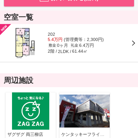
空室一覧
202
5.4万円
(管理費等：2,300円)
0ヶ月
6.4万円
敷金
礼金
2階
61.44㎡
2LDK
周辺施設
ザグザグ 両三柳店
ケンタッキーフライドチキン米子米原店