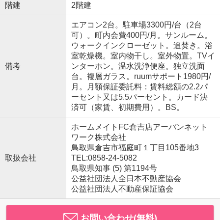
階建
2階建
エアコン2台。駐車場3300円/台（2台
可）。町内会費400円/月。サンルーム。
ウォークインクローゼット。追焚き。浴
室乾燥機。室内物干し。室外物置。TVイ
備考
ンターホン。温水洗浄便座。独立洗面
台。複層ガラス。ruumサポート1980円/
月。月額保証委託料：賃料総額の2.2パ
ーセント又は5.5パーセント。カード決
済可（家賃、初期費用）。BS。
ホームメイトFC倉吉店アーバンネット
ワーク株式会社
鳥取県倉吉市福庭町１丁目105番地3
取扱会社
TEL:0858-24-5082
鳥取県知事 (5) 第1194号
公益社団法人全日本不動産協会
公益社団法人不動産保証協会
お問い合わせ(無料)