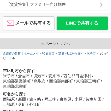
【賃貸特集】ファミリー向け物件
メールで共有する
LINEで共有する
ページトップへ
倉吉市の賃貸｜ホームメイトFC倉吉店
>
(賃貸)地域から探す
>
米子市
>
キング
ビートル
市区町村から探す
米子市
/
倉吉市
/
境港市
/
安来市
/
西伯郡日吉津村
/
東伯郡湯梨浜町
/
鳥取市
/
西伯郡南部町
/
東伯郡三朝町
/
東伯郡北栄町
町名から探す
西福原
/
新開
/
旗ヶ崎
/
両三柳
/
東福原
/
米原
/
皆生新田
/
上福原
/
芝町
/
外江町