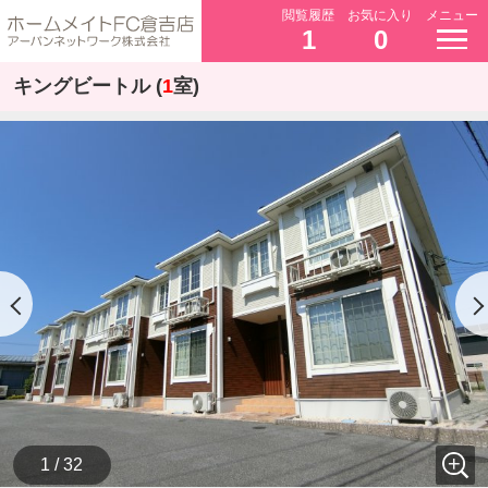
閲覧履歴
お気に入り
メニュー
1
0
キングビートル (
1
室)
1 / 32