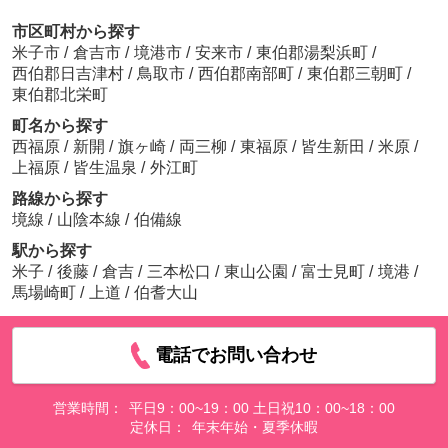
市区町村から探す
米子市
/
倉吉市
/
境港市
/
安来市
/
東伯郡湯梨浜町
/
西伯郡日吉津村
/
鳥取市
/
西伯郡南部町
/
東伯郡三朝町
/
東伯郡北栄町
町名から探す
西福原
/
新開
/
旗ヶ崎
/
両三柳
/
東福原
/
皆生新田
/
米原
/
上福原
/
皆生温泉
/
外江町
路線から探す
境線
/
山陰本線
/
伯備線
駅から探す
米子
/
後藤
/
倉吉
/
三本松口
/
東山公園
/
富士見町
/
境港
/
馬場崎町
/
上道
/
伯耆大山
電話でお問い合わせ
営業時間：
平日9：00~19：00 土日祝10：00~18：00
定休日：
年末年始・夏季休暇