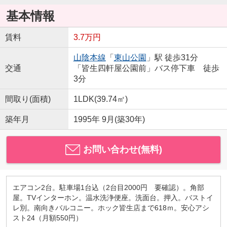
基本情報
賃料
3.7万円
山陰本線
「
東山公園
」駅 徒歩31分
交通
「皆生四軒屋公園前」バス停下車 徒歩
3分
間取り(面積)
1LDK(39.74㎡)
築年月
1995年 9月(築30年)
お問い合わせ(無料)
エアコン2台。駐車場1台込（2台目2000円 要確認）。角部
屋。TVインターホン。温水洗浄便座。洗面台。押入。バストイ
レ別。南向きバルコニー。ホック皆生店まで618ｍ。安心アシ
スト24（月額550円）