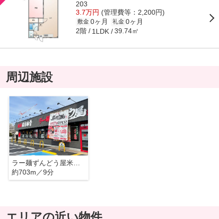
203
3.7万円
(管理費等：2,200円)
0ヶ月
0ヶ月
敷金
礼金
2階
39.74㎡
1LDK
周辺施設
ラー麺ずんどう屋米子皆生店
約703m／9分
エリアの近い物件