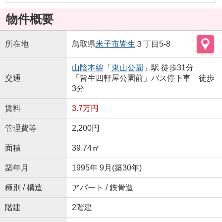
物件概要
所在地
鳥取県
米子市
皆生
３丁目5-8
山陰本線
「
東山公園
」駅 徒歩31分
交通
「皆生四軒屋公園前」バス停下車 徒歩
3分
賃料
3.7万円
管理費等
2,200円
面積
39.74㎡
築年月
1995年 9月(築30年)
種別 / 構造
アパート / 鉄骨造
階建
2階建