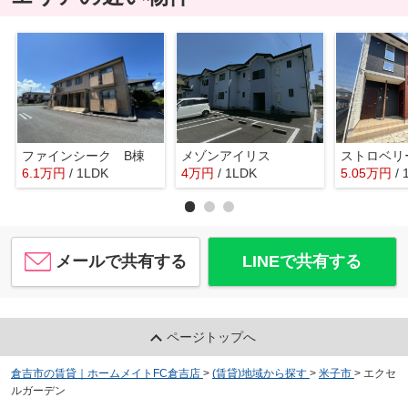
ファインシーク B棟
メゾンアイリス
6.1
万
円
/ 1LDK
4
万
円
/ 1LDK
5.05
万
円
/
メールで共有する
LINEで共有する
ページトップへ
倉吉市の賃貸｜ホームメイトFC倉吉店
>
(賃貸)地域から探す
>
米子市
>
エクセ
ルガーデン