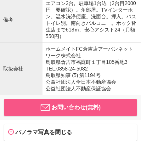
エアコン2台。駐車場1台込（2台目2000
円 要確認）。角部屋。TVインターホ
ン。温水洗浄便座。洗面台。押入。バス
備考
トイレ別。南向きバルコニー。ホック皆
生店まで618ｍ。安心アシスト24（月額
550円）
ホームメイトFC倉吉店アーバンネット
ワーク株式会社
鳥取県倉吉市福庭町１丁目105番地3
取扱会社
TEL:0858-24-5082
鳥取県知事 (5) 第1194号
公益社団法人全日本不動産協会
公益社団法人不動産保証協会
お問い合わせ(無料)
パノラマ写真を閉じる