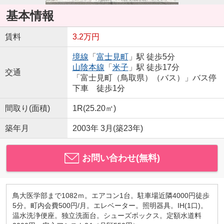
基本情報
賃料
3.2万円
境線
「
富士見町
」駅 徒歩5分
山陰本線
「
米子
」駅 徒歩17分
交通
「富士見町（鳥取県）（バス）」バス停
下車 徒歩1分
間取り(面積)
1R(25.20㎡)
築年月
2003年 3月(築23年)
お問い合わせ(無料)
鳥大医学部まで1082ｍ。エアコン1台。駐車場近隣4000円徒歩
5分。町内会費500円/月。エレベーター。照明器具。IH(1口)。
温水洗浄便座。独立洗面台。シューズボックス。定額水道料