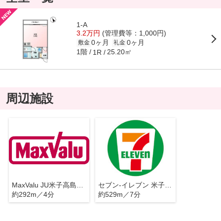
1-A
3.2万円
(管理費等：1,000円)
0ヶ月
0ヶ月
敷金
礼金
1階
25.20㎡
1R
周辺施設
MaxValu JU米子高島屋店
セブン-イレブン 米子東倉吉町店
約292m／4分
約529m／7分