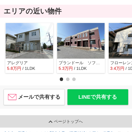
エリアの近い物件
アレグリア
プランドール ソフィア
フローレン
5.8
万
円
/ 1LDK
5.3
万
円
/ 1LDK
3.4
万
円
/ 1
メールで共有する
LINEで共有する
ページトップへ