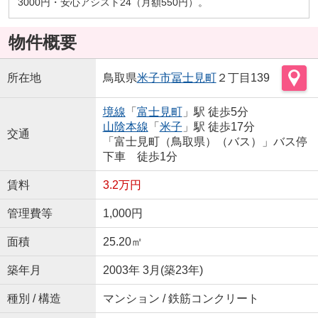
3000円・安心アシスト24（月額550円）。
物件概要
所在地
鳥取県
米子市
冨士見町
２丁目139
境線
「
富士見町
」駅 徒歩5分
山陰本線
「
米子
」駅 徒歩17分
交通
「富士見町（鳥取県）（バス）」バス停
下車 徒歩1分
賃料
3.2万円
管理費等
1,000円
面積
25.20㎡
築年月
2003年 3月(築23年)
種別 / 構造
マンション / 鉄筋コンクリート