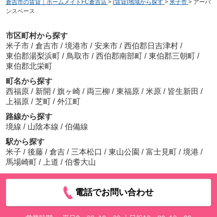
倉吉市の賃貸｜ホームメイトFC倉吉店
>
(賃貸)地域から探す
>
米子市
>
アーバ
ンスペース
市区町村から探す
米子市
/
倉吉市
/
境港市
/
安来市
/
西伯郡日吉津村
/
東伯郡湯梨浜町
/
鳥取市
/
西伯郡南部町
/
東伯郡三朝町
/
東伯郡北栄町
町名から探す
西福原
/
新開
/
旗ヶ崎
/
両三柳
/
東福原
/
米原
/
皆生新田
/
上福原
/
芝町
/
外江町
路線から探す
境線
/
山陰本線
/
伯備線
駅から探す
米子
/
後藤
/
倉吉
/
三本松口
/
東山公園
/
富士見町
/
境港
/
馬場崎町
/
上道
/
伯耆大山
電話でお問い合わせ