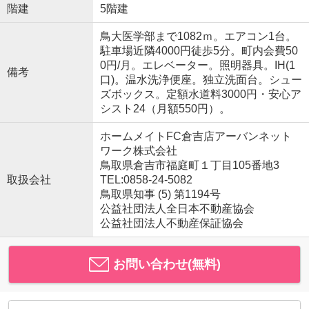
階建
5階建
鳥大医学部まで1082ｍ。エアコン1台。
駐車場近隣4000円徒歩5分。町内会費50
0円/月。エレベーター。照明器具。IH(1
備考
口)。温水洗浄便座。独立洗面台。シュー
ズボックス。定額水道料3000円・安心ア
シスト24（月額550円）。
ホームメイトFC倉吉店アーバンネット
ワーク株式会社
鳥取県倉吉市福庭町１丁目105番地3
取扱会社
TEL:0858-24-5082
鳥取県知事 (5) 第1194号
公益社団法人全日本不動産協会
公益社団法人不動産保証協会
お問い合わせ(無料)