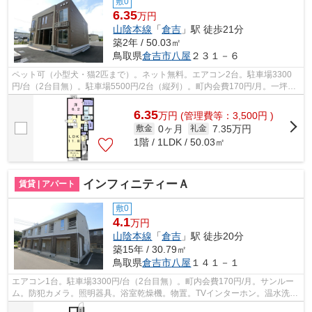
敷0
6.35
万円
山陰本線
「
倉吉
」駅 徒歩21分
築2年 / 50.03㎡
鳥取県
倉吉市
八屋
２３１－６
ペット可（小型犬・猫2匹まで）。ネット無料。エアコン2台。駐車場3300
円/台（2台目無）。駐車場5500円/2台（縦列）。町内会費170円/月。一坪風
呂。サンルーム。宅配ボックス。防犯カ...
6.35
万
円
(管理費等：3,500円 )
0ヶ月
7.35万円
敷金
礼金
1階 / 1LDK / 50.03㎡
インフィニティーＡ
賃貸 | アパート
敷0
4.1
万円
山陰本線
「
倉吉
」駅 徒歩20分
築15年 / 30.79㎡
鳥取県
倉吉市
八屋
１４１－１
エアコン1台。駐車場3300円/台（2台目無）。町内会費170円/月。サンルー
ム。防犯カメラ。照明器具。浴室乾燥機。物置。TVインターホン。温水洗浄
便座。洗髪洗面化粧台。南向き。クロー...