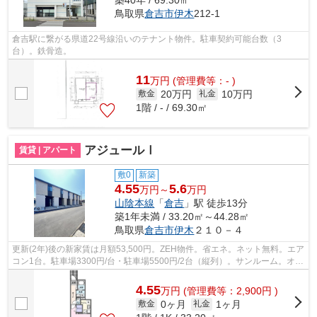
築40年 / 69.30㎡
鳥取県
倉吉市
伊木
212-1
倉吉駅に繋がる県道22号線沿いのテナント物件。駐車契約可能台数（3
台）。鉄骨造。
11
万
円
(管理費等：- )
20万円
10万円
敷金
礼金
1階 / - / 69.30㎡
アジュールⅠ
賃貸 | アパート
敷0
新築
4.55
5.6
万円～
万円
山陰本線
「
倉吉
」駅 徒歩13分
築1年未満 / 33.20㎡～44.28㎡
鳥取県
倉吉市
伊木
２１０－４
更新(2年)後の新家賃は月額53,500円。ZEH物件。省エネ。ネット無料。エア
コン1台。駐車場3300円/台・駐車場5500円/2台（縦列）。サンルーム。オー
トロック。防犯カメラ。宅配ボックス...
4.55
万
円
(管理費等：2,900円 )
0ヶ月
1ヶ月
敷金
礼金