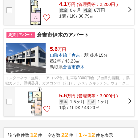
4.1
万
円
(管理費等：2,200円 )
0ヶ月
6万円
敷金
礼金
1階 / 1K / 30.79㎡
倉吉市伊木のアパート
賃貸 | アパート
5.6
万円
山陰本線
「
倉吉
」駅 徒歩15分
築2年 / 43.23㎡
鳥取県
倉吉市
伊木
インターネット無料。エアコン2台。駐車場3300円/台（2台目先着順）。防
犯カメラ。照明器具。ガスコンロ（2口）。システムキッチン。ウォークイ
ンクローゼット。追焚き。浴室乾燥機。...
5.6
万
円
(管理費等：3,000円 )
1.5ヶ月
1ヶ月
敷金
礼金
1階 / 1LDK / 43.23㎡
12
22
1～12
該当物件数
件
空き数
件
件を表示