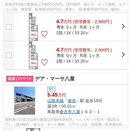
更新(2年)後の新家賃は月額55,500円。ZEH物件。省エネ。ネット無料。エア
コン1台。角部屋。駐車場3300円/台（単列）・駐車場5500円/2台（縦列）。
サンルーム。オートロック。防犯カメ...
4.7
万
円
(管理費等：2,900円 )
0ヶ月
1ヶ月
敷金
礼金
1階 / 1K / 33.20㎡
4.7
万
円
(管理費等：2,900円 )
0ヶ月
1ヶ月
敷金
礼金
1階 / 1K / 33.20㎡
デア・マーサ八屋
賃貸 | アパート
敷0
5.45
万円
山陰本線
「
倉吉
」駅 徒歩18分
築3年 / 50.01㎡
鳥取県
倉吉市
八屋
１６３－１
契約満了日翌日以降の家賃は月額64,000円。ペット可（小型犬・猫2匹ま
で）。ZEH物件。省エネ。ネット無料。エアコン2台。角部屋。駐車場3300
円/台（2台可）。町内会費160円/月。一坪風...