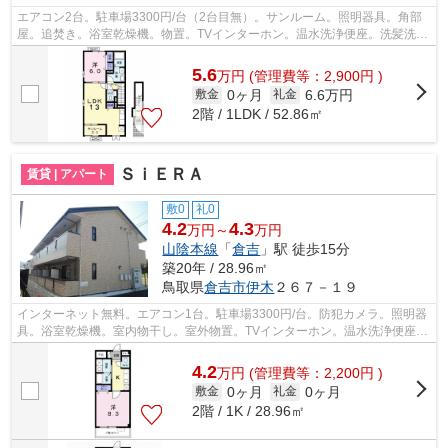
エアコン2台。駐車場3300円/台（2台目無）。サンルーム。照明器具。角部
屋。追焚き。浴室乾燥機。物置。TVインターホン。温水洗浄便座。洗髪洗面
化粧台。クローゼット。複層ガラス。シ...
5.6
万
円
(管理費等：2,900円 )
0ヶ月
6.6万円
敷金
礼金
2階 / 1LDK / 52.86㎡
ＳｉＥＲＡ
賃貸 | アパート
敷0
礼0
4.2
4.3
万円～
万円
山陰本線
「
倉吉
」駅 徒歩15分
築20年 / 28.96㎡
鳥取県
倉吉市
伊木
２６７－１９
インターネット無料。エアコン1台。駐車場3300円/台。防犯カメラ。照明器
具。浴室乾燥機。室内物干し。室外物置。TVインターホン。温水洗浄便座。
独立洗面台。南バルコニー。クローゼ...
4.2
万
円
(管理費等：2,200円 )
0ヶ月
0ヶ月
敷金
礼金
2階 / 1K / 28.96㎡