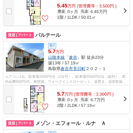
5.45
万
円
(管理費等：3,500円 )
0ヶ月
6.45万円
敷金
礼金
1階 / 1LDK / 50.01㎡
パルテール
賃貸 | アパート
敷0
5.7
万円
山陰本線
「
倉吉
」駅 徒歩23分
築13年 / 57.19㎡
鳥取県
倉吉市
見日町
２０２－１
エアコン1台。駐車場3300円/台（2台可）。駐車場5500円/2台（縦列）。町
内会費500円/月。角部屋。ウォークインクローゼット。追焚き。浴室乾燥
機。物置。電子キー。TVインターホン。温...
5.7
万
円
(管理費等：2,300円 )
0ヶ月
6.7万円
敷金
礼金
2階 / 2LDK / 57.19㎡
メゾン・エフォール・ルナ Ａ
賃貸 | アパート