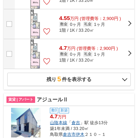
1階 / 1K / 33.20㎡
4.55
万
円
(管理費等：2,900円 )
0ヶ月
1ヶ月
敷金
礼金
1階 / 1K / 33.20㎡
4.7
万
円
(管理費等：2,900円 )
0ヶ月
1ヶ月
敷金
礼金
1階 / 1K / 33.20㎡
5
残り
件を表示する
アジュールⅡ
賃貸 | アパート
敷0
新築
4.7
万円
山陰本線
「
倉吉
」駅 徒歩13分
築1年未満 / 33.20㎡
鳥取県
倉吉市
伊木
２１０－１