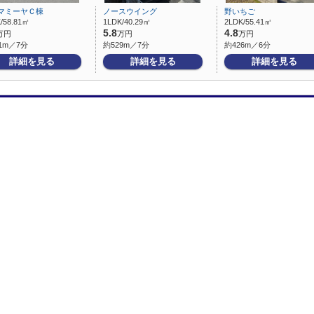
マミーヤＣ棟
ノースウイング
野いちご
/58.81㎡
1LDK/40.29㎡
2LDK/55.41㎡
5.8
4.8
万円
万円
万円
1m／7分
約529m／7分
約426m／6分
詳細を見る
詳細を見る
詳細を見る