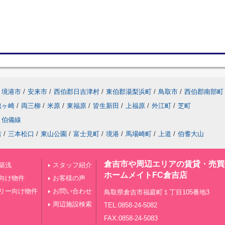
境港市
/
安来市
/
西伯郡日吉津村
/
東伯郡湯梨浜町
/
鳥取市
/
西伯郡南部町
旗ヶ崎
/
両三柳
/
米原
/
東福原
/
皆生新田
/
上福原
/
外江町
/
芝町
伯備線
吉
/
三本松口
/
東山公園
/
富士見町
/
境港
/
馬場崎町
/
上道
/
伯耆大山
倉吉市や周辺エリアの賃貸・売買
築浅
スタッフ紹介
ホームメイトFC倉吉店
向け物件
お客様の声
リー向け物件
お問い合わせ
鳥取県倉吉市福庭町１丁目105番地3
周辺施設検索
TEL:0858-24-5082
FAX:0858-24-5083