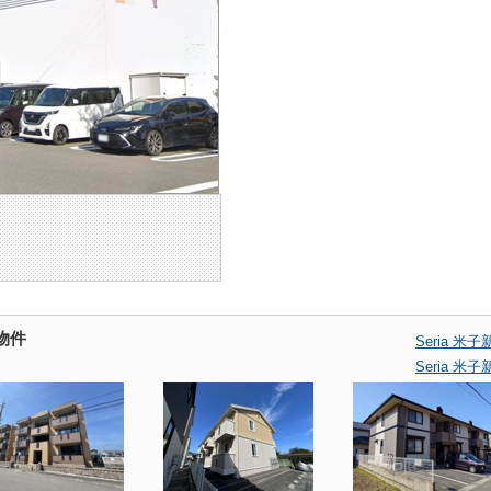
物件
Seria 
Seria 