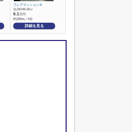
フレアマンションⅢ
1LDK/46.00㎡
6.1
万円
約285m／4分
詳細を見る