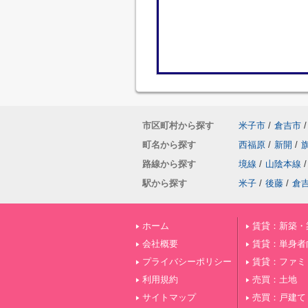
市区町村から探す
米子市
/
倉吉市
/
町名から探す
西福原
/
新開
/
路線から探す
境線
/
山陰本線
/
駅から探す
米子
/
後藤
/
倉
ホーム
賃貸：新築・
会社概要
賃貸：単身者
プライバシーポリシー
賃貸：ファミ
利用規約
売買：土地
サイトマップ
売買：戸建て