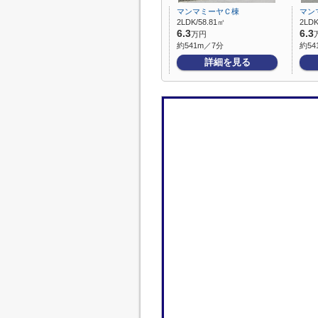
マンマミーヤＣ棟
マン
2LDK/58.81㎡
2LDK
6.3
6.3
万円
約541m／7分
約54
詳細を見る