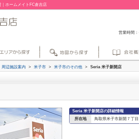
賃貸｜ホームメイトFC倉吉店
営業時間：平
周辺施設案内
>
米子市
>
米子市のその他
>
Seria 米子新開店
Seria 米子新開店の詳細情報
所在地
鳥取県米子市新開７丁目1