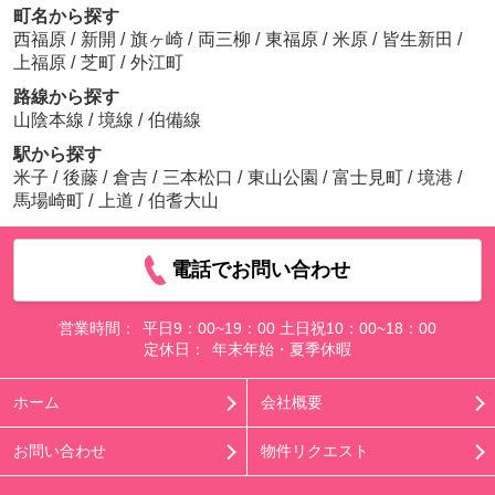
町名から探す
西福原
/
新開
/
旗ヶ崎
/
両三柳
/
東福原
/
米原
/
皆生新田
/
上福原
/
芝町
/
外江町
路線から探す
山陰本線
/
境線
/
伯備線
駅から探す
米子
/
後藤
/
倉吉
/
三本松口
/
東山公園
/
富士見町
/
境港
/
馬場崎町
/
上道
/
伯耆大山
電話でお問い合わせ
営業時間：
平日9：00~19：00 土日祝10：00~18：00
定休日：
年末年始・夏季休暇
ホーム
会社概要
お問い合わせ
物件リクエスト