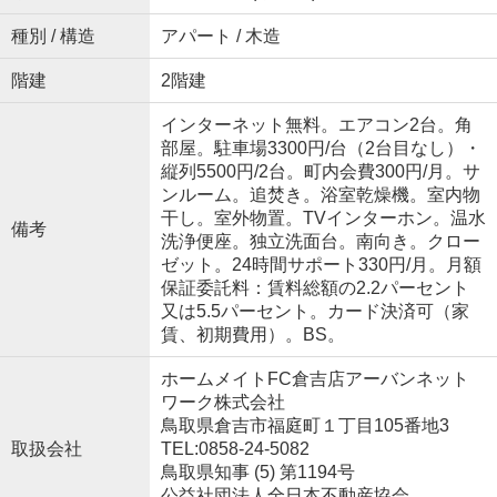
種別 / 構造
アパート / 木造
階建
2階建
インターネット無料。エアコン2台。角
部屋。駐車場3300円/台（2台目なし）・
縦列5500円/2台。町内会費300円/月。サ
ンルーム。追焚き。浴室乾燥機。室内物
干し。室外物置。TVインターホン。温水
備考
洗浄便座。独立洗面台。南向き。クロー
ゼット。24時間サポート330円/月。月額
保証委託料：賃料総額の2.2パーセント
又は5.5パーセント。カード決済可（家
賃、初期費用）。BS。
ホームメイトFC倉吉店アーバンネット
ワーク株式会社
鳥取県倉吉市福庭町１丁目105番地3
取扱会社
TEL:0858-24-5082
鳥取県知事 (5) 第1194号
公益社団法人全日本不動産協会