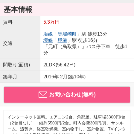
基本情報
賃料
5.3万円
境線
「
馬場崎町
」駅 徒歩13分
境線
「
境港
」駅 徒歩16分
交通
「元町（鳥取県）」バス停下車 徒歩1
分
間取り(面積)
2LDK(56.42㎡)
築年月
2016年 2月(築10年)
お問い合わせ(無料)
インターネット無料。エアコン2台。角部屋。駐車場3300円/台
（2台目なし）・縦列5500円/2台。町内会費300円/月。サンル
ーム。追焚き。浴室乾燥機。室内物干し。室外物置。TVインタ