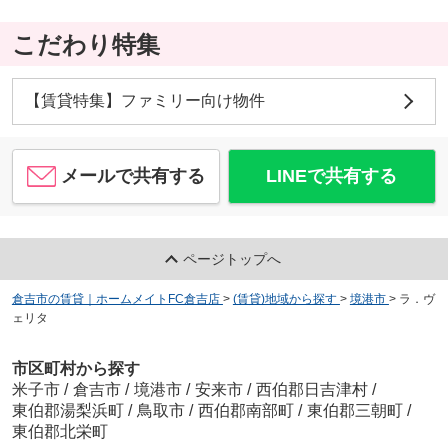
こだわり特集
【賃貸特集】ファミリー向け物件
メールで共有する
LINEで共有する
ページトップへ
倉吉市の賃貸｜ホームメイトFC倉吉店
>
(賃貸)地域から探す
>
境港市
>
ラ．ヴ
ェリタ
市区町村から探す
米子市
/
倉吉市
/
境港市
/
安来市
/
西伯郡日吉津村
/
東伯郡湯梨浜町
/
鳥取市
/
西伯郡南部町
/
東伯郡三朝町
/
東伯郡北栄町