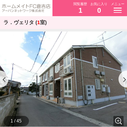
閲覧履歴
お気に入り
メニュー
1
0
ラ．ヴェリタ (
1
室)
1 / 45