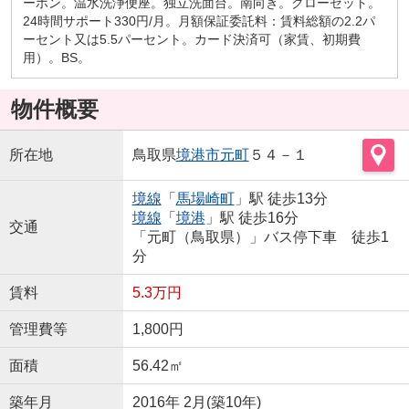
ーホン。温水洗浄便座。独立洗面台。南向き。クローゼット。
24時間サポート330円/月。月額保証委託料：賃料総額の2.2パ
ーセント又は5.5パーセント。カード決済可（家賃、初期費
用）。BS。
物件概要
所在地
鳥取県
境港市
元町
５４－１
境線
「
馬場崎町
」駅 徒歩13分
境線
「
境港
」駅 徒歩16分
交通
「元町（鳥取県）」バス停下車 徒歩1
分
賃料
5.3万円
管理費等
1,800円
面積
56.42㎡
築年月
2016年 2月(築10年)