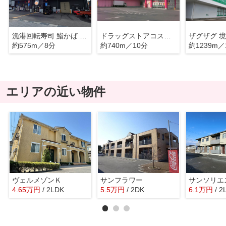
漁港回転寿司 鮨かば 境港波止場店
ドラッグストアコスモス 明治町店
ザグザグ 
約575m／8分
約740m／10分
約1239m／
エリアの近い物件
ヴェルメゾンＫ
サンフラワー
サンソリエ
4.65
万
円
/ 2LDK
5.5
万
円
/ 2DK
6.1
万
円
/ 2