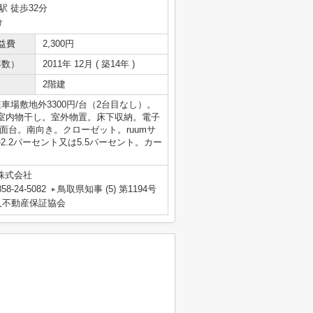
駅 徒歩32分
分
益費
2,300円
年数）
2011年 12月 ( 築14年 )
2階建
場敷地外3300円/台（2台目なし）。
室内物干し。室外物置。床下収納。電子
面台。南向き。クローゼット。ruumサ
2.2パーセント又は5.5パーセント。カー
株式会社
58-24-5082
鳥取県知事 (5) 第1194号
人不動産保証協会