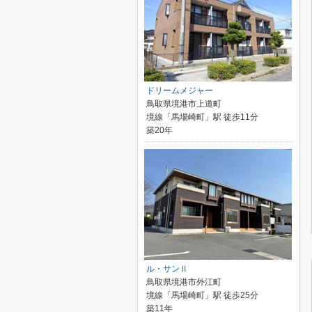
ドリームメジャー
鳥取県境港市上道町
境線「馬場崎町」駅 徒歩11分
築20年
ル・サンⅡ
鳥取県境港市外江町
境線「馬場崎町」駅 徒歩25分
築11年