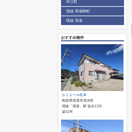
外江町
境線 馬場崎町
境線 境港
おすすめ物件
ルミエール松本
鳥取県境港市清水町
境線「境港」駅 徒歩13分
築32年