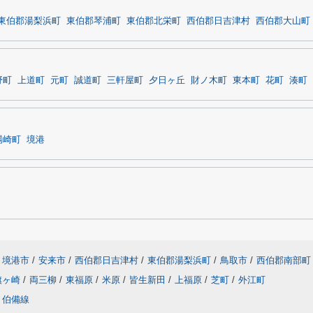
東伯郡湯梨浜町
東伯郡琴浦町
東伯郡北栄町
西伯郡日吉津村
西伯郡大山町
野町
上道町
元町
誠道町
三軒屋町
夕日ヶ丘
財ノ木町
東本町
花町
湊町
場崎町
境港
境港市
/
安来市
/
西伯郡日吉津村
/
東伯郡湯梨浜町
/
鳥取市
/
西伯郡南部町
旗ヶ崎
/
両三柳
/
東福原
/
米原
/
皆生新田
/
上福原
/
芝町
/
外江町
伯備線