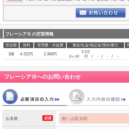
フレーシアⅢ
の空室情報
所在階
賃料
管理費・共益費
敷金/礼金/保証金/償却/敷引
5.3万
1階
4.3万円
2,300円
/
/
/
/
0ヶ月
円
-
-
-
フレーシアⅢ
へのお問い合わせ
お名前
必須