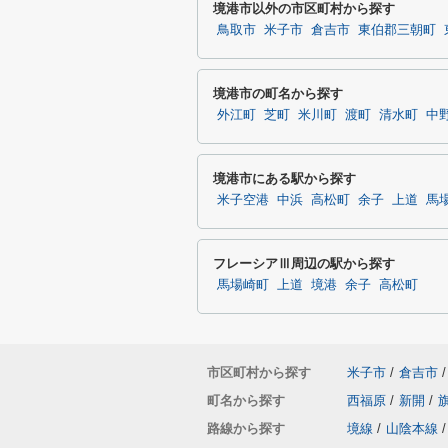
境港市以外の市区町村から探す
鳥取市
米子市
倉吉市
東伯郡三朝町
境港市の町名から探す
外江町
芝町
米川町
渡町
清水町
中
境港市にある駅から探す
米子空港
中浜
高松町
余子
上道
馬
フレーシアⅢ周辺の駅から探す
馬場崎町
上道
境港
余子
高松町
市区町村から探す
米子市
/
倉吉市
/
町名から探す
西福原
/
新開
/
路線から探す
境線
/
山陰本線
/