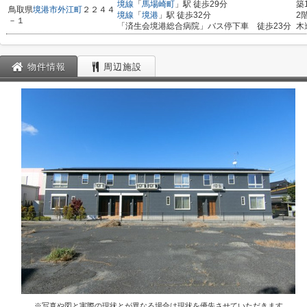
境線
「
馬場崎町
」駅 徒歩29分
築
鳥取県
境港市
外江町
２２４４
境線
「
境港
」駅 徒歩32分
2
－１
「済生会境港総合病院」バス停下車 徒歩23分
木
物件情報
周辺施設
※写真や図と実際の現状とが異なる場合は現状を優先させていただきます