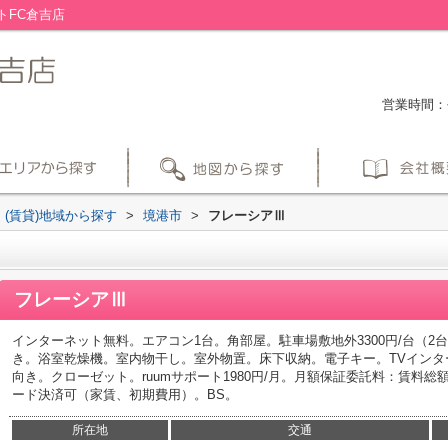
トFC倉吉店
営業時間：平
(賃貸)地域から探す
>
境港市
>
フレーシアⅢ
フレーシアⅢ
インターネット無料。エアコン1台。角部屋。駐車場敷地外3300円/台（
き。浴室乾燥機。室内物干し。室外物置。床下収納。電子キー。TVイン
向き。クローゼット。ruumサポート1980円/月。月額保証委託料：賃料総額
ード決済可（家賃、初期費用）。BS。
所在地
交通