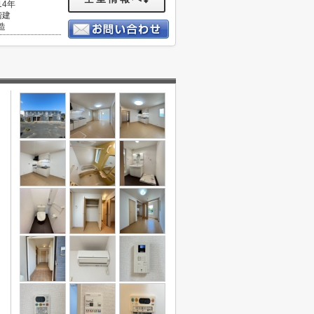
14年
階建
造