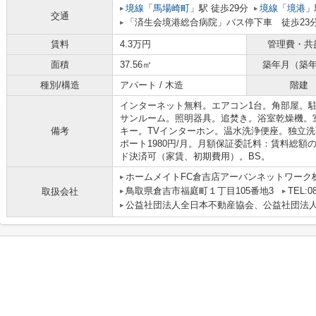
境線
「
馬場崎町
」駅 徒歩29分
境線
「
境港
」
交通
「済生会境港総合病院」バス停下車 徒歩23
賃料
4.3万円
管理費・共
面積
37.56㎡
築年月（築
種別/構造
アパート / 木造
階建
インターネット無料。エアコン1台。角部屋。駐車
サンルーム。照明器具。追焚き。浴室乾燥機。
備考
キー。TVインターホン。温水洗浄便座。独立洗
ポート1980円/月。月額保証委託料：賃料総額の
ド決済可（家賃、初期費用）。BS。
ホームメイトFC倉吉店アーバンネットワーク
鳥取県倉吉市福庭町１丁目105番地3
TEL:08
取扱会社
公益社団法人全日本不動産協会、公益社団法