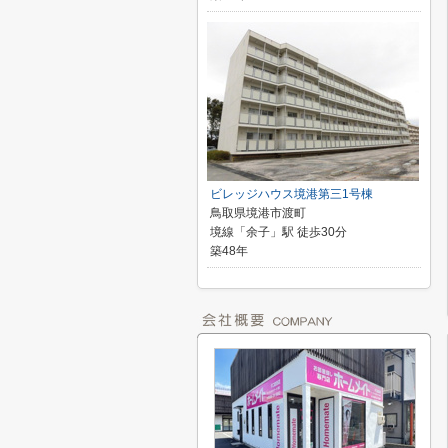
ビレッジハウス境港第三1号棟
鳥取県境港市渡町
境線「余子」駅 徒歩30分
築48年