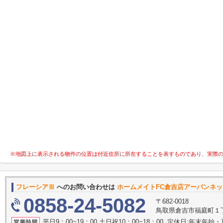
※地図上に表示される物件の位置は付近住所に所在することを表すものであり、実際
フレーシアⅢ
へのお問い合わせは
ホームメイトFC倉吉店アーバンネ
0858-24-5082
〒682-0018
鳥取県倉吉市福庭町１丁
平日9：00~19：00 土日祝10：00~18：00 定休日:年末年始