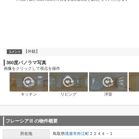
【外観】
コメント
360度パノラマ写真
画像をクリックして視点を操作
キッチン
リビング
洋室
フレーシアⅢ
の物件概要
所在地
鳥取県
境港市
外江町
２２４４－１