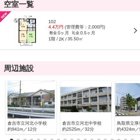
空室一覧
102
4.4万円
(管理費等：2,000円)
0ヶ月
0.5ヶ月
敷金
礼金
1階
35.50㎡
2K
周辺施設
倉吉市立河北小学校
倉吉市立河北中学校
鳥取県立厚
約941m／12分
約2525m／32分
約4324m／