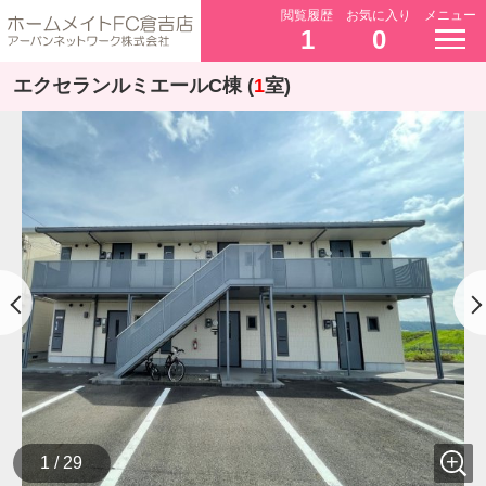
閲覧履歴
お気に入り
メニュー
1
0
エクセランルミエールC棟 (
1
室)
1 / 29