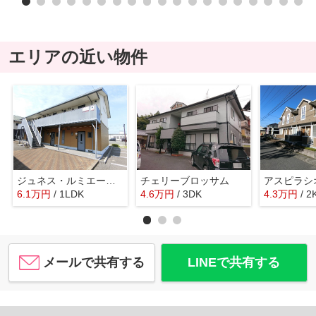
エリアの近い物件
ジュネス・ルミエール Ｃ棟
チェリーブロッサム
アスピラシ
6.1
万
円
/ 1LDK
4.6
万
円
/ 3DK
4.3
万
円
/ 2
メールで共有する
LINEで共有する