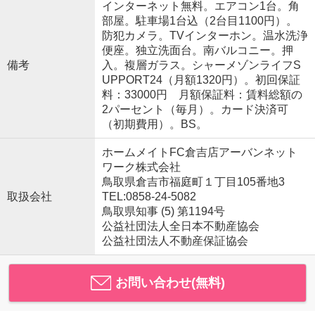
インターネット無料。エアコン1台。角
部屋。駐車場1台込（2台目1100円）。
防犯カメラ。TVインターホン。温水洗浄
便座。独立洗面台。南バルコニー。押
備考
入。複層ガラス。シャーメゾンライフS
UPPORT24（月額1320円）。初回保証
料：33000円 月額保証料：賃料総額の
2パーセント（毎月）。カード決済可
（初期費用）。BS。
ホームメイトFC倉吉店アーバンネット
ワーク株式会社
鳥取県倉吉市福庭町１丁目105番地3
取扱会社
TEL:0858-24-5082
鳥取県知事 (5) 第1194号
公益社団法人全日本不動産協会
公益社団法人不動産保証協会
お問い合わせ(無料)