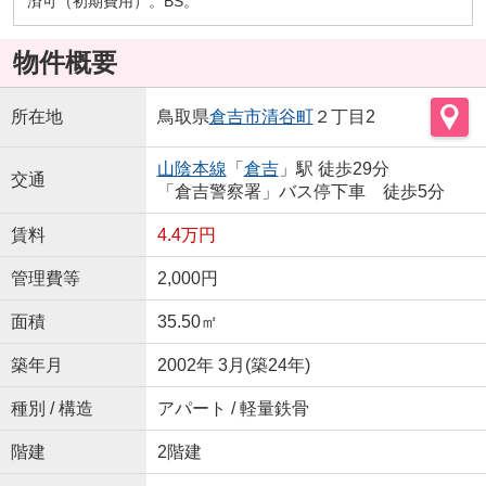
済可（初期費用）。BS。
物件概要
所在地
鳥取県
倉吉市
清谷町
２丁目2
山陰本線
「
倉吉
」駅 徒歩29分
交通
「倉吉警察署」バス停下車 徒歩5分
賃料
4.4万円
管理費等
2,000円
面積
35.50㎡
築年月
2002年 3月(築24年)
種別 / 構造
アパート / 軽量鉄骨
階建
2階建