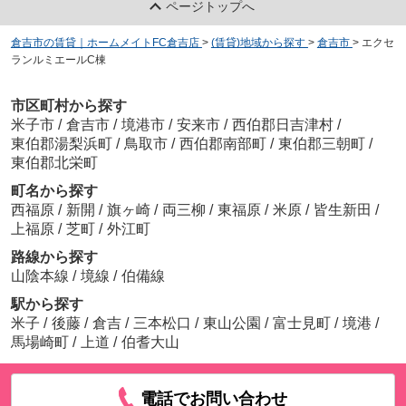
ページトップへ
倉吉市の賃貸｜ホームメイトFC倉吉店
>
(賃貸)地域から探す
>
倉吉市
>
エクセ
ランルミエールC棟
市区町村から探す
米子市
/
倉吉市
/
境港市
/
安来市
/
西伯郡日吉津村
/
東伯郡湯梨浜町
/
鳥取市
/
西伯郡南部町
/
東伯郡三朝町
/
東伯郡北栄町
町名から探す
西福原
/
新開
/
旗ヶ崎
/
両三柳
/
東福原
/
米原
/
皆生新田
/
上福原
/
芝町
/
外江町
路線から探す
山陰本線
/
境線
/
伯備線
駅から探す
米子
/
後藤
/
倉吉
/
三本松口
/
東山公園
/
富士見町
/
境港
/
馬場崎町
/
上道
/
伯耆大山
電話でお問い合わせ