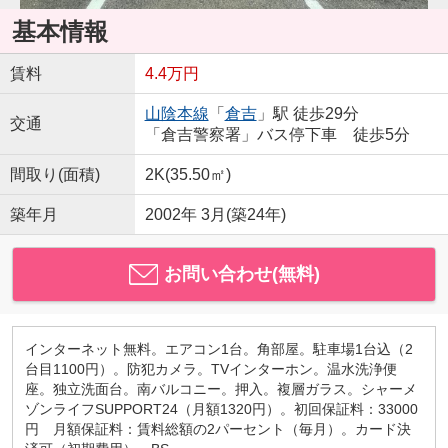
基本情報
賃料
4.4万円
山陰本線
「
倉吉
」駅 徒歩29分
交通
「倉吉警察署」バス停下車 徒歩5分
間取り(面積)
2K(35.50㎡)
築年月
2002年 3月(築24年)
お問い合わせ(無料)
インターネット無料。エアコン1台。角部屋。駐車場1台込（2
台目1100円）。防犯カメラ。TVインターホン。温水洗浄便
座。独立洗面台。南バルコニー。押入。複層ガラス。シャーメ
ゾンライフSUPPORT24（月額1320円）。初回保証料：33000
円 月額保証料：賃料総額の2パーセント（毎月）。カード決