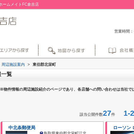
ホームメイトFC倉吉店
営業時間：平
周辺施設案内
>
東伯郡北栄町
報一覧
※物件情報の周辺施設紹介のページであり、各店舗への問い合わせは当社で
27
1-2
該当公開件数
件
中北条郵便局
ローソン
鳥取県東伯郡北栄町江北