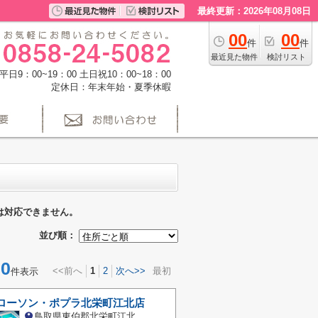
最終更新：2026年08月08日
00
00
件
件
最近見た物件
検討リスト
日9：00~19：00 土日祝10：00~18：00
定休日：年末年始・夏季休暇
は対応できません。
並び順：
0
<<前へ
1
2
次へ>>
最初
件表示
 ローソン・ポプラ北栄町江北店
鳥取県東伯郡北栄町江北