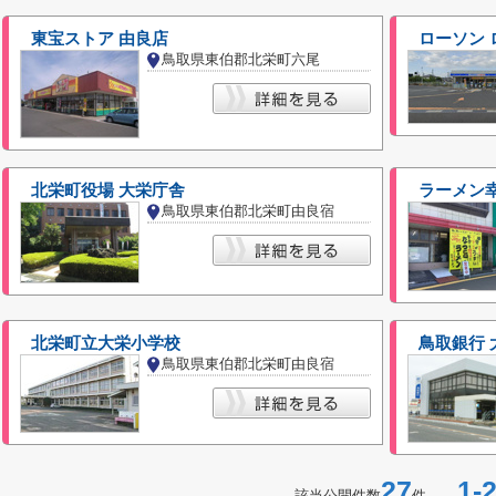
東宝ストア 由良店
ローソン
鳥取県東伯郡北栄町六尾
北栄町役場 大栄庁舎
ラーメン
鳥取県東伯郡北栄町由良宿
北栄町立大栄小学校
鳥取銀行 
鳥取県東伯郡北栄町由良宿
27
1-2
該当公開件数
件