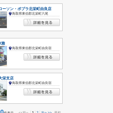
 ローソン・ポプラ北栄町由良店
鳥取県東伯郡北栄町六尾
幸雅
鳥取県東伯郡北栄町由良宿
大栄支店
鳥取県東伯郡北栄町由良宿
0
<<前へ
1
2
次へ>>
最初
件表示