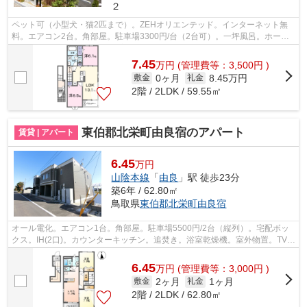
２
ペット可（小型犬・猫2匹まで）。ZEHオリエンテッド。インターネット無
料。エアコン2台。角部屋。駐車場3300円/台（2台可）。一坪風呂。ホーム
セキュリティ。防犯カメラ。宅配ボックス...
7.45
万
円
(管理費等：3,500円 )
0ヶ月
8.45万円
敷金
礼金
2階 / 2LDK / 59.55㎡
東伯郡北栄町由良宿のアパート
賃貸 | アパート
6.45
万円
山陰本線
「
由良
」駅 徒歩23分
築6年 / 62.80㎡
鳥取県
東伯郡北栄町
由良宿
オール電化。エアコン1台。角部屋。駐車場5500円/2台（縦列）。宅配ボッ
クス。IH(2口)。カウンターキッチン。追焚き。浴室乾燥機。室外物置。TVイ
ンターホン。温水洗浄便座。独立洗面...
6.45
万
円
(管理費等：3,000円 )
2ヶ月
1ヶ月
敷金
礼金
2階 / 2LDK / 62.80㎡