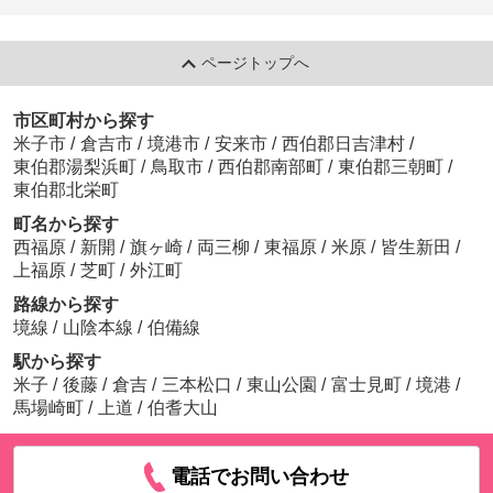
ページトップへ
市区町村から探す
米子市
/
倉吉市
/
境港市
/
安来市
/
西伯郡日吉津村
/
東伯郡湯梨浜町
/
鳥取市
/
西伯郡南部町
/
東伯郡三朝町
/
東伯郡北栄町
町名から探す
西福原
/
新開
/
旗ヶ崎
/
両三柳
/
東福原
/
米原
/
皆生新田
/
上福原
/
芝町
/
外江町
路線から探す
境線
/
山陰本線
/
伯備線
駅から探す
米子
/
後藤
/
倉吉
/
三本松口
/
東山公園
/
富士見町
/
境港
/
馬場崎町
/
上道
/
伯耆大山
電話でお問い合わせ