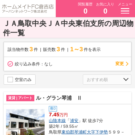
閲覧履歴
お気に入り
メニュー
0
0
ＪＡ鳥取中央ＪＡ中央東伯支所の周辺物
件一覧
3
3
1～3
該当物件数
件
販売数
件
件を表示
変更
絞り込み条件：
なし
空室のみ
ル・グラン琴浦 Ⅱ
賃貸 | アパート
敷0
7.45
万円
山陰本線
「
浦安
」駅 徒歩7分
築2年 / 59.55㎡
鳥取県
東伯郡琴浦町
大字下伊勢
５９９－