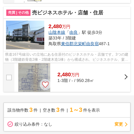
売ビジネスホテル・店舗・住居
売買 | その他
2,480
万円
山陰本線
「
由良
」駅 徒歩3分
築33年 / 3階建
鳥取県
東伯郡北栄町
由良宿
487-1
県道167号線沿いの立地にある住居付のビジネスホテル・店舗です。3つの建
物（3階建鉄骨造2棟・2階建木造1棟）から構成され、ビジネスホテル、宴会
場、店舗、住居の設備を有しておりま...
2,480
万
円
1-3階 / - / 950.28㎡
3
3
1～3
該当物件数
件
空き数
件
件を表示
変更
絞り込み条件：
なし