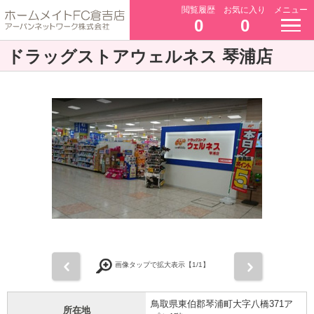
閲覧履歴
お気に入り
メニュー
0
0
ドラッグストアウェルネス 琴浦店
前
次
画像タップで拡大表示【
1
/1】
鳥取県東伯郡琴浦町大字八橋371ア
所在地