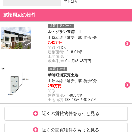
プト1階
施設周辺の物件
賃貸｜アパート
ル・グラン琴浦 Ⅱ
山陰本線「浦安」駅 徒歩7分
7.45万円
間取:
2LDK
建物面積:
- / 18.01坪
土地面積:
- / -
敷金/礼金:
0ヶ月/8.45万円
売買｜売地
琴浦町浦安売土地
山陰本線「浦安」駅 徒歩9分
250万円
間取:
-
建物面積:
- / 40.37坪
土地面積:
133.48㎡ / 40.37坪
近くの賃貸物件をもっと見る
近くの売買物件をもっと見る