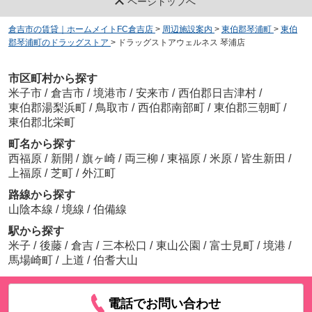
ページトップへ
倉吉市の賃貸｜ホームメイトFC倉吉店
>
周辺施設案内
>
東伯郡琴浦町
>
東伯
郡琴浦町のドラッグストア
>
ドラッグストアウェルネス 琴浦店
市区町村から探す
米子市
/
倉吉市
/
境港市
/
安来市
/
西伯郡日吉津村
/
東伯郡湯梨浜町
/
鳥取市
/
西伯郡南部町
/
東伯郡三朝町
/
東伯郡北栄町
町名から探す
西福原
/
新開
/
旗ヶ崎
/
両三柳
/
東福原
/
米原
/
皆生新田
/
上福原
/
芝町
/
外江町
路線から探す
山陰本線
/
境線
/
伯備線
駅から探す
米子
/
後藤
/
倉吉
/
三本松口
/
東山公園
/
富士見町
/
境港
/
馬場崎町
/
上道
/
伯耆大山
電話でお問い合わせ