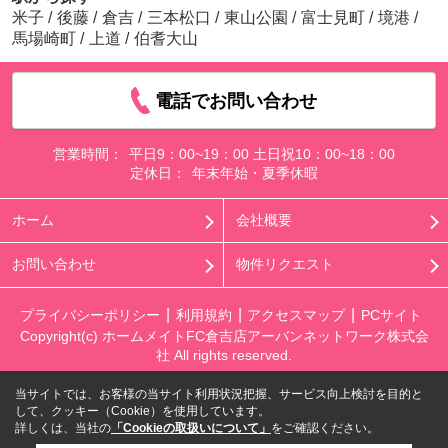
米子
/
後藤
/
倉吉
/
三本松口
/
東山公園
/
富士見町
/
境港
/
馬場崎町
/
上道
/
伯耆大山
電話でお問い合わせ
営業時間：
平日9：00~19：00 土日祝10：00~18：00
定休日：
年末年始・夏季休暇
ホーム
会社概要
お問い合わせ
物件リクエスト
プライバシーポリシー
利用規約
アクセスマップ
PCサイト
Copyright(c) ホームメイトFC倉吉店アーバンネットワーク株式会
社 All rights reserved.
当サイトでは、お客様の当サイト利用状況把握、サービス向上検討を目的と
して、クッキー（Cookie）を使用しています。
詳しくは、当社の
「Cookieの取扱いについて」
をご確認ください。