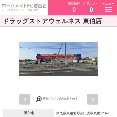
閲覧履歴
お気に入り
メニュー
0
0
ドラッグストアウェルネス 東伯店
前
次
画像タップで拡大表示【
1
/1】
所在地
鳥取県東伯郡琴浦町大字丸尾223-2