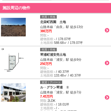
施設周辺の物件
売買｜売地
北栄町西園 土地
山陰本線「由良」駅 徒歩13分
380万円
間取:
-
建物面積:
- / 178.07坪
土地面積:
588.68㎡ / 178.07坪
売買｜売地
琴浦町浦安売土地
山陰本線「浦安」駅 徒歩9分
250万円
間取:
-
建物面積:
- / 40.37坪
土地面積:
133.48㎡ / 40.37坪
賃貸｜アパート
ル・グラン琴浦 Ⅱ
山陰本線「浦安」駅 徒歩7分
7.45万円
間取:
2LDK
建物面積:
- / 18.01坪
土地面積:
- / -