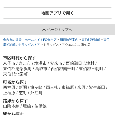
地図アプリで開く
ページトップへ
倉吉市の賃貸｜ホームメイトFC倉吉店
>
周辺施設案内
>
東伯郡琴浦町
>
東伯
郡琴浦町のドラッグストア
>
ドラッグストアウェルネス 東伯店
市区町村から探す
米子市
/
倉吉市
/
境港市
/
安来市
/
西伯郡日吉津村
/
東伯郡湯梨浜町
/
鳥取市
/
西伯郡南部町
/
東伯郡三朝町
/
東伯郡北栄町
町名から探す
西福原
/
新開
/
旗ヶ崎
/
両三柳
/
東福原
/
米原
/
皆生新田
/
上福原
/
芝町
/
外江町
路線から探す
山陰本線
/
境線
/
伯備線
駅から探す