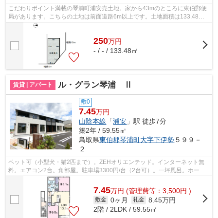
こだわりポイント満載の琴浦町浦安売土地。家から43mのところに東伯郵便
局があります。こちらの土地は前面道路6m以上です。土地面積は133.48㎡
(公簿)でイチオシ。豊富な情報量を誇る当...
250
万
円
- / - / 133.48㎡
ル・グラン琴浦 Ⅱ
賃貸 | アパート
敷0
7.45
万円
山陰本線
「
浦安
」駅 徒歩7分
築2年 / 59.55㎡
鳥取県
東伯郡琴浦町
大字下伊勢
５９９－
２
ペット可（小型犬・猫2匹まで）。ZEHオリエンテッド。インターネット無
料。エアコン2台。角部屋。駐車場3300円/台（2台可）。一坪風呂。ホーム
セキュリティ。防犯カメラ。宅配ボックス...
7.45
万
円
(管理費等：3,500円 )
0ヶ月
8.45万円
敷金
礼金
2階 / 2LDK / 59.55㎡