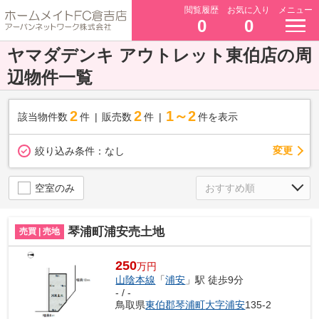
閲覧履歴
お気に入り
メニュー
0
0
ヤマダデンキ アウトレット東伯店の周
辺物件一覧
2
2
1～2
該当物件数
件
販売数
件
件を表示
変更
絞り込み条件：
なし
空室のみ
琴浦町浦安売土地
売買 | 売地
250
万円
山陰本線
「
浦安
」駅 徒歩9分
- / -
鳥取県
東伯郡琴浦町
大字浦安
135-2