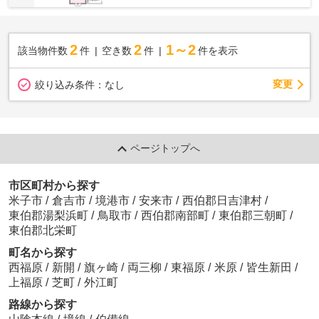
2
2
1～2
該当物件数
件
空き数
件
件を表示
変更
絞り込み条件：
なし
ページトップへ
市区町村から探す
米子市
/
倉吉市
/
境港市
/
安来市
/
西伯郡日吉津村
/
東伯郡湯梨浜町
/
鳥取市
/
西伯郡南部町
/
東伯郡三朝町
/
東伯郡北栄町
町名から探す
西福原
/
新開
/
旗ヶ崎
/
両三柳
/
東福原
/
米原
/
皆生新田
/
上福原
/
芝町
/
外江町
路線から探す