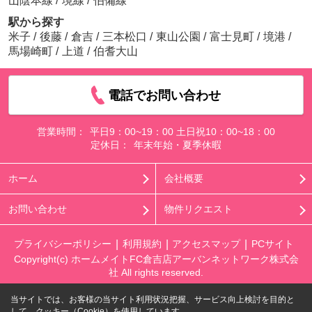
山陰本線
/
境線
/
伯備線
駅から探す
米子
/
後藤
/
倉吉
/
三本松口
/
東山公園
/
富士見町
/
境港
/
馬場崎町
/
上道
/
伯耆大山
電話でお問い合わせ
営業時間：
平日9：00~19：00 土日祝10：00~18：00
定休日：
年末年始・夏季休暇
ホーム
会社概要
お問い合わせ
物件リクエスト
プライバシーポリシー
利用規約
アクセスマップ
PCサイト
Copyright(c) ホームメイトFC倉吉店アーバンネットワーク株式会
社 All rights reserved.
当サイトでは、お客様の当サイト利用状況把握、サービス向上検討を目的と
して、クッキー（Cookie）を使用しています。