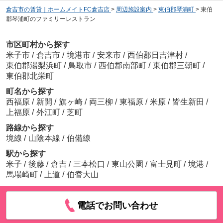
倉吉市の賃貸｜ホームメイトFC倉吉店
>
周辺施設案内
>
東伯郡琴浦町
>
東伯
郡琴浦町のファミリーレストラン
市区町村から探す
米子市
/
倉吉市
/
境港市
/
安来市
/
西伯郡日吉津村
/
東伯郡湯梨浜町
/
鳥取市
/
西伯郡南部町
/
東伯郡三朝町
/
東伯郡北栄町
町名から探す
西福原
/
新開
/
旗ヶ崎
/
両三柳
/
東福原
/
米原
/
皆生新田
/
上福原
/
外江町
/
芝町
路線から探す
境線
/
山陰本線
/
伯備線
駅から探す
米子
/
後藤
/
倉吉
/
三本松口
/
東山公園
/
富士見町
/
境港
/
馬場崎町
/
上道
/
伯耆大山
電話でお問い合わせ