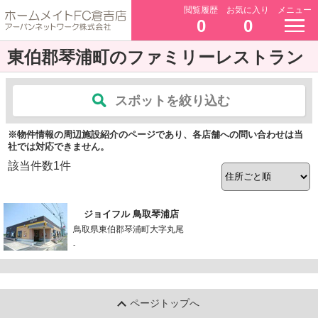
閲覧履歴
お気に入り
メニュー
0
0
東伯郡琴浦町のファミリーレストラン
スポットを絞り込む
※物件情報の周辺施設紹介のページであり、各店舗への問い合わせは当
社では対応できません。
該当件数
1
件
ジョイフル 鳥取琴浦店
鳥取県東伯郡琴浦町大字丸尾
-
ページトップへ