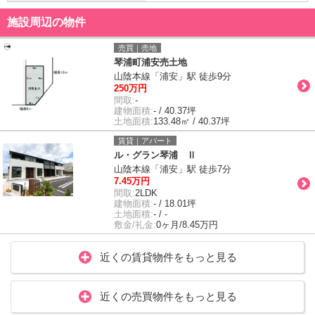
施設周辺の物件
売買｜売地
琴浦町浦安売土地
山陰本線「浦安」駅 徒歩9分
250万円
間取:
-
建物面積:
- / 40.37坪
土地面積:
133.48㎡ / 40.37坪
賃貸｜アパート
ル・グラン琴浦 Ⅱ
山陰本線「浦安」駅 徒歩7分
7.45万円
間取:
2LDK
建物面積:
- / 18.01坪
土地面積:
- / -
敷金/礼金:
0ヶ月/8.45万円
近くの賃貸物件をもっと見る
近くの売買物件をもっと見る