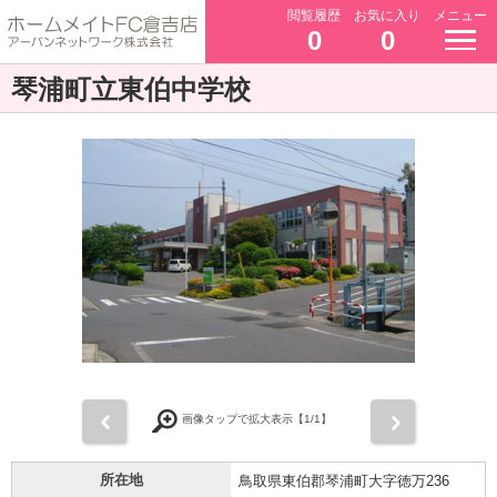
閲覧履歴
お気に入り
メニュー
0
0
琴浦町立東伯中学校
前
次
画像タップで拡大表示【
1
/1】
所在地
鳥取県東伯郡琴浦町大字徳万236