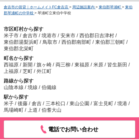
倉吉市の賃貸｜ホームメイトFC倉吉店
>
周辺施設案内
>
東伯郡琴浦町
>
東伯
郡琴浦町の中学校
>
琴浦町立東伯中学校
市区町村から探す
米子市
/
倉吉市
/
境港市
/
安来市
/
西伯郡日吉津村
/
東伯郡湯梨浜町
/
鳥取市
/
西伯郡南部町
/
東伯郡三朝町
/
東伯郡北栄町
町名から探す
西福原
/
新開
/
旗ヶ崎
/
両三柳
/
東福原
/
米原
/
皆生新田
/
上福原
/
芝町
/
外江町
路線から探す
山陰本線
/
境線
/
伯備線
駅から探す
米子
/
後藤
/
倉吉
/
三本松口
/
東山公園
/
富士見町
/
境港
/
馬場崎町
/
上道
/
伯耆大山
電話でお問い合わせ