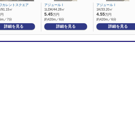
ワカレントスクエア
アジュールⅠ
アジュールⅠ
/91.15㎡
1LDK/44.28㎡
1K/33.20㎡
5.45
4.55
万円
万円
万円
6m／7分
約420m／6分
約420m／6分
詳細を見る
詳細を見る
詳細を見る