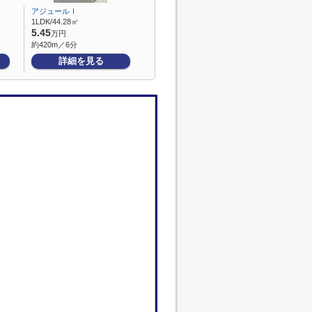
アジュールⅠ
1LDK/44.28㎡
5.45
万円
約420m／6分
詳細を見る