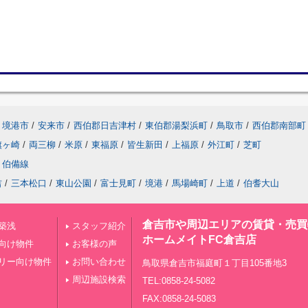
境港市
/
安来市
/
西伯郡日吉津村
/
東伯郡湯梨浜町
/
鳥取市
/
西伯郡南部町
旗ヶ崎
/
両三柳
/
米原
/
東福原
/
皆生新田
/
上福原
/
外江町
/
芝町
伯備線
吉
/
三本松口
/
東山公園
/
富士見町
/
境港
/
馬場崎町
/
上道
/
伯耆大山
倉吉市や周辺エリアの賃貸・売買
築浅
スタッフ紹介
ホームメイトFC倉吉店
向け物件
お客様の声
リー向け物件
お問い合わせ
鳥取県倉吉市福庭町１丁目105番地3
周辺施設検索
TEL:0858-24-5082
FAX:0858-24-5083