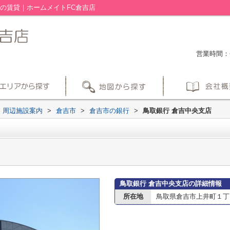
の賃貸｜ホームメイトFC倉吉店
営業時間：平
周辺施設案内
>
倉吉市
>
倉吉市の銀行
>
鳥取銀行 倉吉中央支店
鳥取銀行 倉吉中央支店の詳細情報
所在地
鳥取県倉吉市上井町１丁目