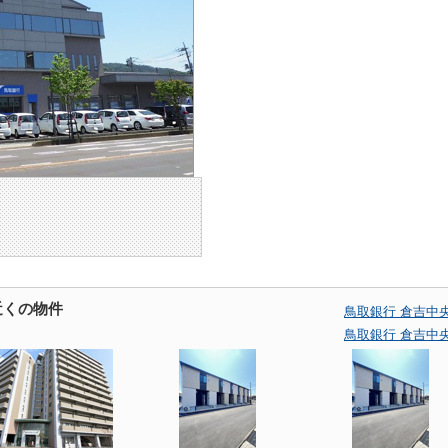
近くの物件
鳥取銀行 倉吉中
鳥取銀行 倉吉中