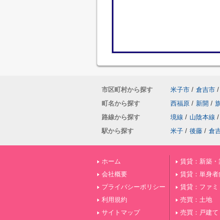
市区町村から探す
米子市
/
倉吉市
/
町名から探す
西福原
/
新開
/
路線から探す
境線
/
山陰本線
/
駅から探す
米子
/
後藤
/
倉
ホーム
賃貸：新築・
会社概要
賃貸：単身者
プライバシーポリシー
賃貸：ファミ
利用規約
売買：土地
サイトマップ
売買：戸建て