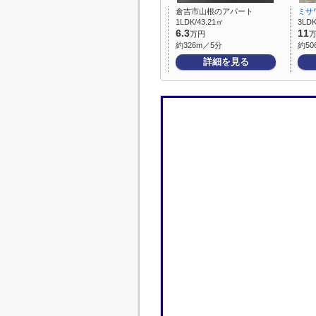
倉吉市山根のアパート
ミサ
1LDK/43.21㎡
3LDK
6.3
11
万円
約326m／5分
約50
詳細を見る