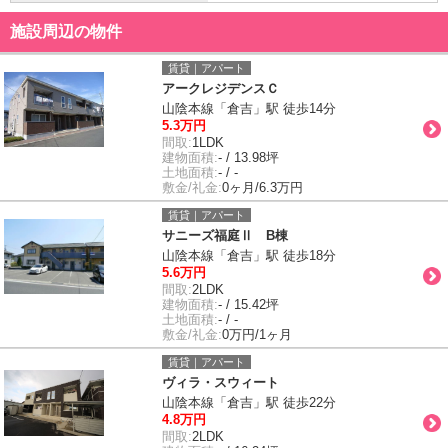
施設周辺の物件
賃貸｜アパート
アークレジデンスＣ
山陰本線「倉吉」駅 徒歩14分
5.3万円
間取:
1LDK
建物面積:
- / 13.98坪
土地面積:
- / -
敷金/礼金:
0ヶ月/6.3万円
賃貸｜アパート
サニーズ福庭Ⅱ B棟
山陰本線「倉吉」駅 徒歩18分
5.6万円
間取:
2LDK
建物面積:
- / 15.42坪
土地面積:
- / -
敷金/礼金:
0万円/1ヶ月
賃貸｜アパート
ヴィラ・スウィート
山陰本線「倉吉」駅 徒歩22分
4.8万円
間取:
2LDK