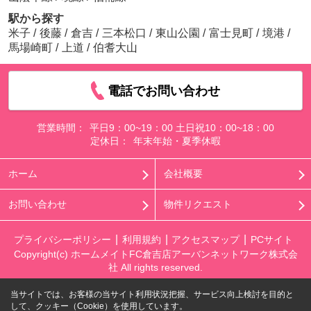
駅から探す
米子
/
後藤
/
倉吉
/
三本松口
/
東山公園
/
富士見町
/
境港
/
馬場崎町
/
上道
/
伯耆大山
電話でお問い合わせ
営業時間：
平日9：00~19：00 土日祝10：00~18：00
定休日：
年末年始・夏季休暇
ホーム
会社概要
お問い合わせ
物件リクエスト
プライバシーポリシー
利用規約
アクセスマップ
PCサイト
Copyright(c) ホームメイトFC倉吉店アーバンネットワーク株式会
社 All rights reserved.
当サイトでは、お客様の当サイト利用状況把握、サービス向上検討を目的と
して、クッキー（Cookie）を使用しています。