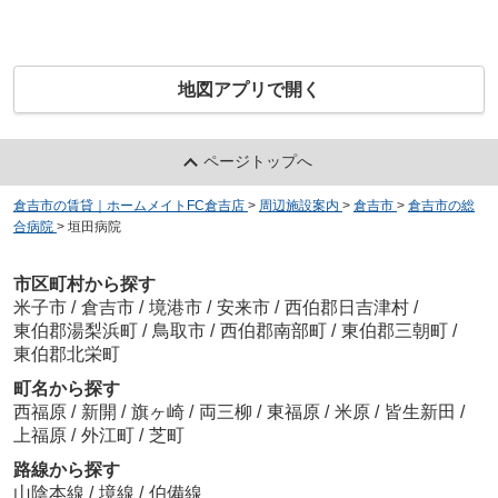
地図アプリで開く
ページトップへ
倉吉市の賃貸｜ホームメイトFC倉吉店
>
周辺施設案内
>
倉吉市
>
倉吉市の総
合病院
>
垣田病院
市区町村から探す
米子市
/
倉吉市
/
境港市
/
安来市
/
西伯郡日吉津村
/
東伯郡湯梨浜町
/
鳥取市
/
西伯郡南部町
/
東伯郡三朝町
/
東伯郡北栄町
町名から探す
西福原
/
新開
/
旗ヶ崎
/
両三柳
/
東福原
/
米原
/
皆生新田
/
上福原
/
外江町
/
芝町
路線から探す
山陰本線
/
境線
/
伯備線