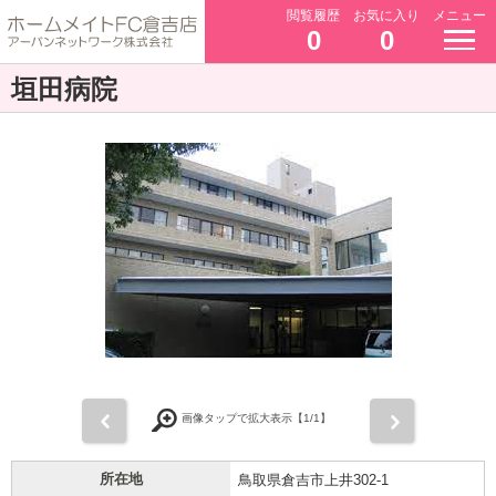
閲覧履歴
お気に入り
メニュー
0
0
垣田病院
前
次
画像タップで拡大表示【
1
/1】
所在地
鳥取県倉吉市上井302-1