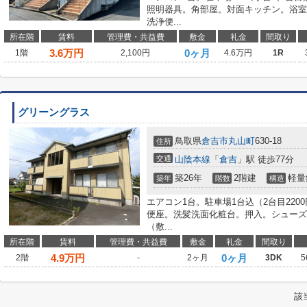
照明器具。角部屋。対面キッチン。浴室
洗浄便...
所在階
賃料
管理費・共益費
敷金
礼金
間取り
3.6
万円
0ヶ月
1階
2,100円
4.6万円
1R
グリーングラス
鳥取県
倉吉市
丸山町
630-18
住所
交通
山陰本線
「
倉吉
」駅 徒歩77分
築26年
2階建
軽量
築年
階数
構造
エアコン1台。駐車場1台込（2台目22
便座。洗髪洗面化粧台。押入。シューズ
（敷...
所在階
賃料
管理費・共益費
敷金
礼金
間取り
4.9
万円
0ヶ月
2階
-
2ヶ月
3DK
5
該