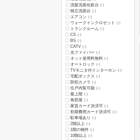
洗髪洗面化粧台
(-)
独立洗面台
(-)
エアコン
(-)
ウォークインクロゼット
(-)
トランクルーム
(-)
CS
(-)
BS
(-)
CATV
(-)
光ファイバー
(-)
ネット使用料無料
(-)
オートロック
(-)
TVモニタ付インターホン
(-)
宅配ボックス
(-)
防犯カメラ
(-)
住戸内覧可能
(-)
最上階
(-)
角部屋
(-)
家賃カード決済可
(-)
初期費用カード決済可
(-)
駐車場あり
(-)
2階以上
(-)
1階の物件
(-)
10階以上
(-)