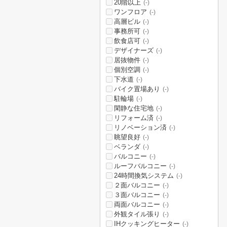
20階以上
(-)
ワンフロア
(-)
高層ビル
(-)
事務所可
(-)
飲食店可
(-)
デザイナーズ
(-)
居抜物件
(-)
個別空調
(-)
下水道
(-)
バイク置場あり
(-)
駐輪場
(-)
閑静な住宅地
(-)
リフォーム済
(-)
リノベーション済
(-)
眺望良好
(-)
ベランダ
(-)
バルコニー
(-)
ルーフバルコニー
(-)
24時間換気システム
(-)
２面バルコニー
(-)
３面バルコニー
(-)
両面バルコニー
(-)
外観タイル張り
(-)
IHクッキングヒーター
(-)