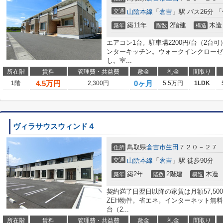
交通
山陰本線
「
倉吉
」駅 バス26分 
築11年
2階建
木造
築年
階数
構造
エアコン1台。駐車場2200円/台（2台
ンターキッチン。ウォークインクローゼ
し。室...
所在階
賃料
管理費・共益費
敷金
礼金
間取り
4.5
万円
0ヶ月
1階
2,300円
5.5万円
1LDK
ヴィラサウスウィンド４
鳥取県
倉吉市
生田
７２０－２７
住所
交通
山陰本線
「
倉吉
」駅 徒歩90分
築2年
2階建
木造
築年
階数
構造
契約満了日翌日以降の家賃は月額57,5
ZEH物件。省エネ。インターネット無料。
台（2...
所在階
賃料
管理費・共益費
敷金
礼金
間取り