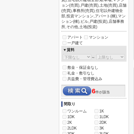
ョン(売買),戸建(売買),土地(売買),店舗
(売買),事務所(売買),住宅以外建物全
部,投資マンション,アパート(棟),マン
ション(棟),ビル,戸建(投資),店舗事務
所,その他,土地(投資)
アパート
マンション
一戸建て
▼賃料
～
敷金・保証金なし
礼金・敷引なし
共益費・管理費込み
6
件が該当
間取り
ワンルーム
1K
1DK
1LDK
2K
2DK
2LDK
3K
3DK
3LDK