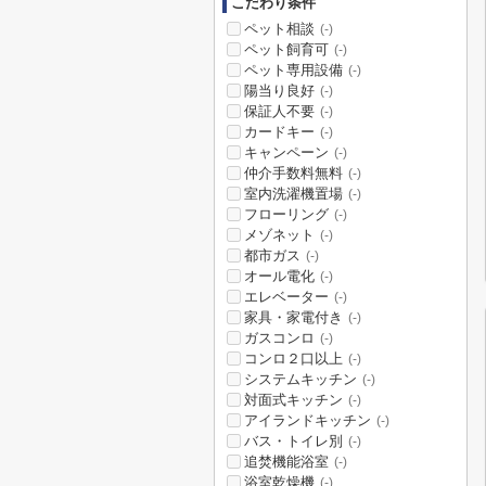
こだわり条件
ペット相談
(-)
ペット飼育可
(-)
ペット専用設備
(-)
陽当り良好
(-)
保証人不要
(-)
カードキー
(-)
キャンペーン
(-)
仲介手数料無料
(-)
室内洗濯機置場
(-)
フローリング
(-)
メゾネット
(-)
都市ガス
(-)
オール電化
(-)
エレベーター
(-)
家具・家電付き
(-)
ガスコンロ
(-)
コンロ２口以上
(-)
システムキッチン
(-)
対面式キッチン
(-)
アイランドキッチン
(-)
バス・トイレ別
(-)
追焚機能浴室
(-)
浴室乾燥機
(-)