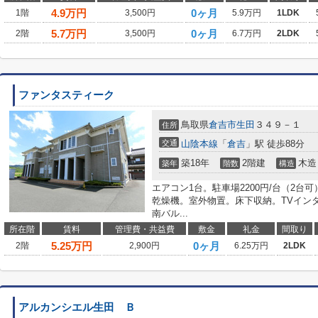
4.9
万円
0ヶ月
1階
3,500円
5.9万円
1LDK
5.7
万円
0ヶ月
2階
3,500円
6.7万円
2LDK
ファンタスティーク
鳥取県
倉吉市
生田
３４９－１
住所
交通
山陰本線
「
倉吉
」駅 徒歩88分
築18年
2階建
木造
築年
階数
構造
エアコン1台。駐車場2200円/台（2
乾燥機。室外物置。床下収納。TVイン
南バル...
所在階
賃料
管理費・共益費
敷金
礼金
間取り
5.25
万円
0ヶ月
2階
2,900円
6.25万円
2LDK
アルカンシエル生田 Ｂ