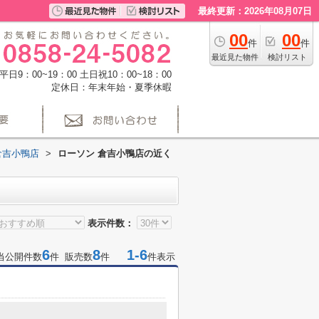
最終更新：2026年08月07日
00
00
件
件
最近見た物件
検討リスト
日9：00~19：00 土日祝10：00~18：00
定休日：年末年始・夏季休暇
倉吉小鴨店
>
ローソン 倉吉小鴨店の近く
表示件数：
6
8
1-6
当公開件数
件 販売数
件
件表示