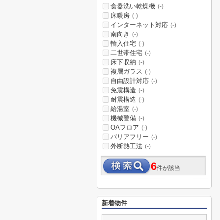
食器洗い乾燥機
(-)
床暖房
(-)
インターネット対応
(-)
南向き
(-)
輸入住宅
(-)
二世帯住宅
(-)
床下収納
(-)
複層ガラス
(-)
自由設計対応
(-)
免震構造
(-)
耐震構造
(-)
給湯室
(-)
機械警備
(-)
OAフロア
(-)
バリアフリー
(-)
外断熱工法
(-)
6
件が該当
新着物件