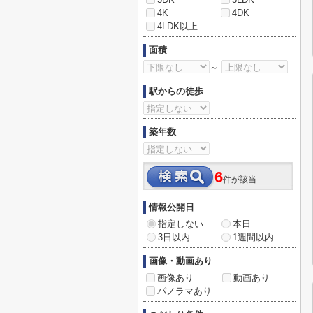
4K
4DK
4LDK以上
面積
～
駅からの徒歩
築年数
6
件が該当
情報公開日
指定しない
本日
3日以内
1週間以内
画像・動画あり
画像あり
動画あり
パノラマあり