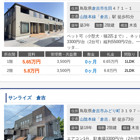
鳥取県
倉吉市
生田
４７１－１
住所
交通
山陰本線
「
倉吉
」駅 徒歩81分
築3年
2階建
木造
築年
階数
構造
ペット可（小型犬・猫2匹まで）。ネッ
3300円/台（2台可）縦列5500円/2
ッタ...
所在階
賃料
管理費・共益費
敷金
礼金
間取り
5.65
万円
0ヶ月
1階
3,500円
6.65万円
1LDK
5.8
万円
0ヶ月
2階
3,500円
6.8万円
2LDK
サンライズ 倉吉
鳥取県
倉吉市
みどり町
３１９７
住所
交通
山陰本線
「
倉吉
」駅 徒歩73分
築18年
2階建
木造
築年
階数
構造
エアコン1台。駐車場3300円/台（2台