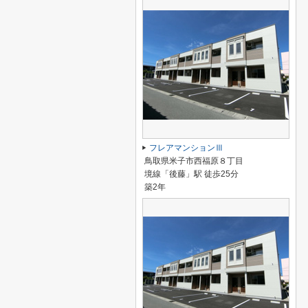
フレアマンションⅢ
鳥取県米子市西福原８丁目
境線「後藤」駅 徒歩25分
築2年