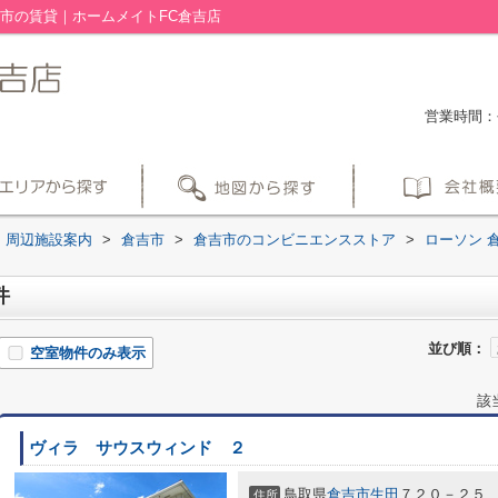
市の賃貸｜ホームメイトFC倉吉店
営業時間：平
周辺施設案内
>
倉吉市
>
倉吉市のコンビニエンスストア
>
ローソン 
件
並び順：
空室物件のみ表示
該
ヴィラ サウスウィンド ２
鳥取県
倉吉市
生田
７２０－２５
住所