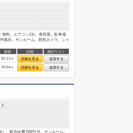
ト無料。エアコン2台。角部屋。駐車場
台。一坪風呂。サンルーム。防犯カメラ。シャ
面積
詳細
検討リスト
50.13㎡
詳細を見る
追加する
58.64㎡
詳細を見る
追加する
－２
目無）。町内会費700円/月。サンルーム。