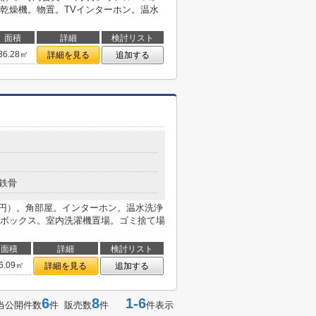
乾燥機。物置。TVインターホン。温水
面積
詳細
検討リスト
36.28㎡
詳細を見る
追加する
鉄骨
00円）。角部屋。インターホン。温水洗浄
ボックス。室内洗濯機置場。ゴミ捨て場
面積
詳細
検討リスト
6.09㎡
詳細を見る
追加する
6
8
1-6
当公開件数
件 販売数
件
件表示