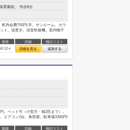
「保育園前」 停歩8分
可）町内会費750円/月。サンルーム。カウ
ット。追焚き。浴室乾燥機。室内物干
面積
詳細
検討リスト
50.12㎡
詳細を見る
追加する
00円。ペット可（小型犬・猫2匹まで）。
エアコン2台。角部屋。駐車場3300円/
面積
詳細
検討リスト