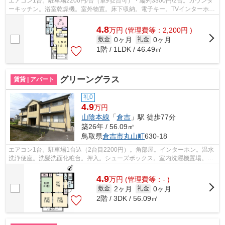
エアコン1台。駐車場2200円/台（単列2台可）・縦列3300円/2台。カウンタ
ーキッチン。浴室乾燥機。室外物置。床下収納。電子キー。TVインターホ
ン。温水洗浄便座。暖房便座。独立洗面台...
4.8
万
円
(管理費等：2,200円 )
0ヶ月
0ヶ月
敷金
礼金
1階 / 1LDK / 46.49㎡
グリーングラス
賃貸 | アパート
礼0
4.9
万円
山陰本線
「
倉吉
」駅 徒歩77分
築26年 / 56.09㎡
鳥取県
倉吉市
丸山町
630-18
エアコン1台。駐車場1台込（2台目2200円）。角部屋。インターホン。温水
洗浄便座。洗髪洗面化粧台。押入。シューズボックス。室内洗濯機置場。ゴ
ミ捨て場（敷地外）。東宝ストア西倉吉...
4.9
万
円
(管理費等：- )
2ヶ月
0ヶ月
敷金
礼金
2階 / 3DK / 56.09㎡