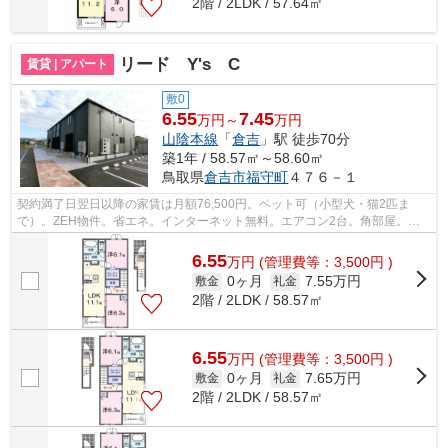
2階 / 2LDK / 57.64㎡
リード Y's C
賃貸 | アパート
敷0
6.55
7.45
万円～
万円
山陰本線
「
倉吉
」駅 徒歩70分
築1年 / 58.57㎡～58.60㎡
鳥取県
倉吉市
福守町
４７６－１
契約満了日翌日以降の家賃は月額76,500円。ペット可（小型犬・猫2匹ま
で）。ZEH物件。省エネ。インターネット無料。エアコン2台。角部屋。駐
車場3300円/台（2台可）。一坪風呂。防犯カ...
6.55
万
円
(管理費等：3,500円 )
0ヶ月
7.55万円
敷金
礼金
2階 / 2LDK / 58.57㎡
6.55
万
円
(管理費等：3,500円 )
0ヶ月
7.65万円
敷金
礼金
2階 / 2LDK / 58.57㎡