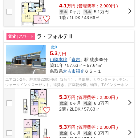
4.1
万
円
(管理費等：2,900円 )
0ヶ月
5.1万円
敷金
礼金
1階 / 1LDK / 43.66㎡
ラ・フォルテⅡ
賃貸 | アパート
敷0
5.3
万円
山陰本線
「
倉吉
」駅 徒歩89分
築11年 / 57.63㎡～57.64㎡
鳥取県
倉吉市
福光
６５－１
エアコン2台。駐車場2200円/台（2台可）。角部屋。カウンターキッチン。
ウォークインクローゼット。追焚き。浴室乾燥機。物置。TVインターホン。
温水洗浄便座。洗髪洗面化粧台。南向き...
5.3
万
円
(管理費等：2,300円 )
0ヶ月
6.3万円
敷金
礼金
2階 / 2LDK / 57.63㎡
5.3
万
円
(管理費等：2,300円 )
0ヶ月
6.3万円
敷金
礼金