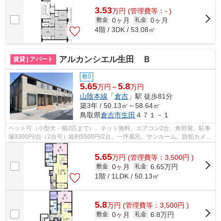
3.53
万
円
(管理費等：- )
0ヶ月
0ヶ月
敷金
礼金
4階 / 3DK / 53.08㎡
アルカンシエル生田 Ｂ
賃貸 | アパート
敷0
5.65
5.8
万円～
万円
山陰本線
「
倉吉
」駅 徒歩81分
築3年 / 50.13㎡～58.64㎡
鳥取県
倉吉市
生田
４７１－１
ペット可（小型犬・猫2匹まで）。ネット無料。エアコン2台。角部屋。駐車
場3300円/台（2台可）縦列5500円/2台。一坪風呂。サンルーム。防犯カメ
ラ。シャッター。宅配ボックス。照明器...
5.65
万
円
(管理費等：3,500円 )
0ヶ月
6.65万円
敷金
礼金
1階 / 1LDK / 50.13㎡
5.8
万
円
(管理費等：3,500円 )
0ヶ月
6.8万円
敷金
礼金