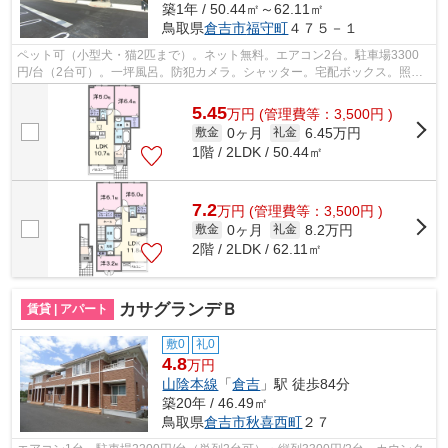
築1年 / 50.44㎡～62.11㎡
鳥取県
倉吉市
福守町
４７５－１
ペット可（小型犬・猫2匹まで）。ネット無料。エアコン2台。駐車場3300
円/台（2台可）。一坪風呂。防犯カメラ。シャッター。宅配ボックス。照明
器具。IH(2口)。カウンターキッチン。ウ...
5.45
万
円
(管理費等：3,500円 )
0ヶ月
6.45万円
敷金
礼金
1階 / 2LDK / 50.44㎡
7.2
万
円
(管理費等：3,500円 )
0ヶ月
8.2万円
敷金
礼金
2階 / 2LDK / 62.11㎡
カサグランデＢ
賃貸 | アパート
敷0
礼0
4.8
万円
山陰本線
「
倉吉
」駅 徒歩84分
築20年 / 46.49㎡
鳥取県
倉吉市
秋喜西町
２７