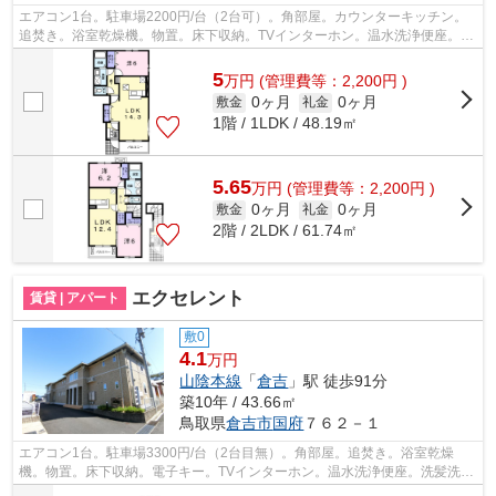
エアコン1台。駐車場2200円/台（2台可）。角部屋。カウンターキッチン。
追焚き。浴室乾燥機。物置。床下収納。TVインターホン。温水洗浄便座。洗
髪洗面化粧台。南向きバルコニー。クロ...
5
万
円
(管理費等：2,200円 )
0ヶ月
0ヶ月
敷金
礼金
1階 / 1LDK / 48.19㎡
5.65
万
円
(管理費等：2,200円 )
0ヶ月
0ヶ月
敷金
礼金
2階 / 2LDK / 61.74㎡
エクセレント
賃貸 | アパート
敷0
4.1
万円
山陰本線
「
倉吉
」駅 徒歩91分
築10年 / 43.66㎡
鳥取県
倉吉市
国府
７６２－１
エアコン1台。駐車場3300円/台（2台目無）。角部屋。追焚き。浴室乾燥
機。物置。床下収納。電子キー。TVインターホン。温水洗浄便座。洗髪洗面
化粧台。南向きバルコニー。クローゼット...