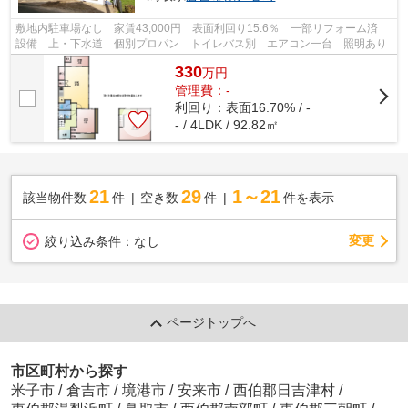
敷地内駐車場なし 家賃43,000円 表面利回り15.6％ 一部リフォーム済
設備 上・下水道 個別プロパン トイレバス別 エアコン一台 照明あり
330
万
円
管理費：-
利回り：表面16.70% / -
- / 4LDK / 92.82㎡
21
29
1～21
該当物件数
件
空き数
件
件を表示
変更
絞り込み条件：
なし
ページトップへ
市区町村から探す
米子市
/
倉吉市
/
境港市
/
安来市
/
西伯郡日吉津村
/