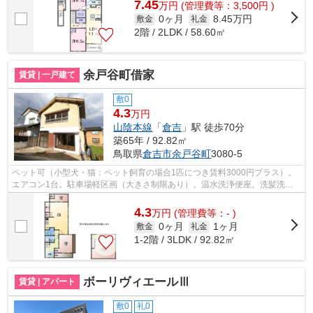
7.45
万
円
(管理費等：3,500円 )
0ヶ月
8.45万円
敷金
礼金
2階 / 2LDK / 58.60㎡
余戸谷町借家
賃貸 | 一戸建て
敷0
4.3
万円
山陰本線
「
倉吉
」駅 徒歩70分
築65年 / 92.82㎡
鳥取県
倉吉市
余戸谷町
3080-5
ペット可（小型犬・猫：ペット飼育の場合1匹につき賃料3000円プラス）。
エアコン1台。駐車場軽区画（大きさ制限あり）。温水洗浄便座。洗髪洗面
化粧台。押入。室内洗濯機置場（スペー...
4.3
万
円
(管理費等：- )
0ヶ月
1ヶ月
敷金
礼金
1-2階 / 3LDK / 92.82㎡
ボーリヴィエールⅢ
賃貸 | アパート
敷0
礼0