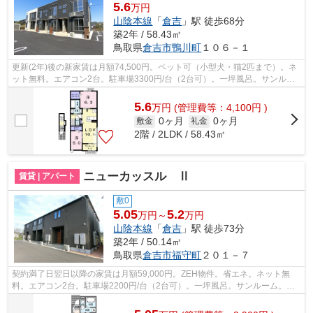
5.6
万円
山陰本線
「
倉吉
」駅 徒歩68分
築2年 / 58.43㎡
鳥取県
倉吉市
鴨川町
１０６－１
更新(2年)後の新家賃は月額74,500円。ペット可（小型犬・猫2匹まで）。ネ
ット無料。エアコン2台。駐車場3300円/台（2台可）。一坪風呂。サンルー
ム。宅配ボックス。防犯カメラ。照明器...
5.6
万
円
(管理費等：4,100円 )
0ヶ月
0ヶ月
敷金
礼金
2階 / 2LDK / 58.43㎡
ニューカッスル Ⅱ
賃貸 | アパート
敷0
5.05
5.2
万円～
万円
山陰本線
「
倉吉
」駅 徒歩73分
築2年 / 50.14㎡
鳥取県
倉吉市
福守町
２０１－７
契約満了日翌日以降の家賃は月額59,000円。ZEH物件。省エネ。ネット無
料。エアコン2台。駐車場2200円/台（2台可）。一坪風呂。サンルーム。防
犯カメラ。宅配ボックス。照明器具。IH(2...