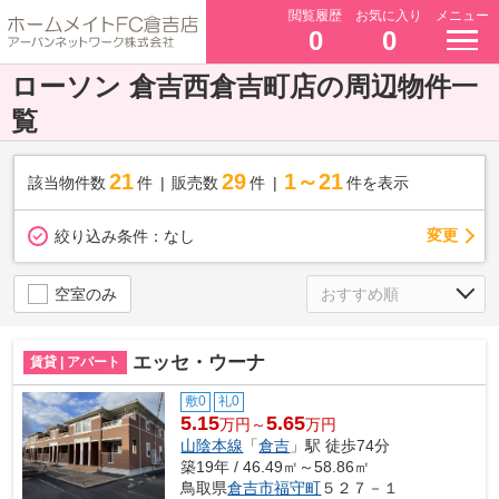
閲覧履歴
お気に入り
メニュー
0
0
ローソン 倉吉西倉吉町店の周辺物件一
覧
21
29
1～21
該当物件数
件
販売数
件
件を表示
変更
絞り込み条件：
なし
空室のみ
エッセ・ウーナ
賃貸 | アパート
敷0
礼0
5.15
5.65
万円～
万円
山陰本線
「
倉吉
」駅 徒歩74分
築19年 / 46.49㎡～58.86㎡
鳥取県
倉吉市
福守町
５２７－１