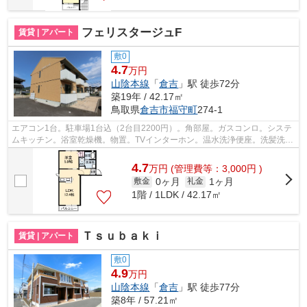
フェリスタージュF
賃貸 | アパート
敷0
4.7
万円
山陰本線
「
倉吉
」駅 徒歩72分
築19年 / 42.17㎡
鳥取県
倉吉市
福守町
274-1
エアコン1台。駐車場1台込（2台目2200円）。角部屋。ガスコンロ。システ
ムキッチン。浴室乾燥機。物置。TVインターホン。温水洗浄便座。洗髪洗面
化粧台。南向きバルコニー。クローゼッ...
4.7
万
円
(管理費等：3,000円 )
0ヶ月
1ヶ月
敷金
礼金
1階 / 1LDK / 42.17㎡
Ｔｓｕｂａｋｉ
賃貸 | アパート
敷0
4.9
万円
山陰本線
「
倉吉
」駅 徒歩77分
築8年 / 57.21㎡