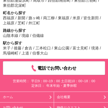
東伯郡湯梨浜町
/
鳥取市
/
西伯郡南部町
/
東伯郡三朝町
/
東伯郡北栄町
町名から探す
西福原
/
新開
/
旗ヶ崎
/
両三柳
/
東福原
/
米原
/
皆生新田
/
上福原
/
芝町
/
外江町
路線から探す
山陰本線
/
境線
/
伯備線
駅から探す
米子
/
後藤
/
倉吉
/
三本松口
/
東山公園
/
富士見町
/
境港
/
馬場崎町
/
上道
/
伯耆大山
電話でお問い合わせ
営業時間：
平日9：00~19：00 土日祝10：00~18：00
定休日：
年末年始・夏季休暇
ホーム
会社概要
お問い合わせ
物件リクエスト