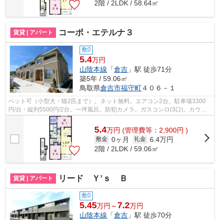
2階 / 2LDK / 58.64㎡
コーポ・エテルナ３
賃貸 | アパート
敷0
5.4
万円
山陰本線
「
倉吉
」駅 徒歩71分
築5年 / 59.06㎡
鳥取県
倉吉市
福守町
４０６－１
ペット可（小型犬・猫2匹まで）。ネット無料。エアコン2台。駐車場3300
円/台・縦列5500円/2台。一坪風呂。防犯カメラ。ガスコンロ(3口)。カウン
ターキッチン。ウォークインクローゼッ...
5.4
万
円
(管理費等：2,900円 )
0ヶ月
6.4万円
敷金
礼金
2階 / 2LDK / 59.06㎡
リード Ｙ’ｓ Ｂ
賃貸 | アパート
敷0
5.45
7.2
万円～
万円
山陰本線
「
倉吉
」駅 徒歩70分