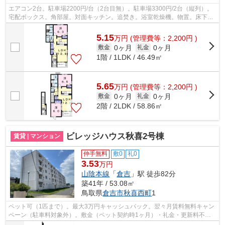
エアコン2台。駐車場2200円/台（2台目無）。駐車場3300円/2台（縦列）。
宅配ボックス。角部屋。対面キッチン。追焚き。浴室乾燥機。物置。床下収
納。電子キー。TVインターホン。温水洗...
5.15
万
円
(管理費等：2,200円 )
0ヶ月
0ヶ月
敷金
礼金
1階 / 1LDK / 46.49㎡
5.65
万
円
(管理費等：2,200円 )
0ヶ月
0ヶ月
敷金
礼金
2階 / 2LDK / 58.86㎡
ビレッジハウス秋喜2号棟
賃貸 | マンション
仲手無料
敷0
礼0
3.53
万円
山陰本線
「
倉吉
」駅 徒歩82分
築41年 / 53.08㎡
鳥取県
倉吉市
秋喜西町
1
ペット可（1匹まで）。最大3万円キャッシュバック。翌々月賃料無料キャン
ペーン（駐車料対象外）。敷金（ペット契約時1ヶ月）・礼金・更新料不
要。保証会社不要。仲介手数料無料。駐車...