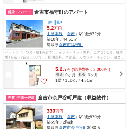
倉吉市福守町のアパート
賃貸 | アパート
敷0
礼0
5.2
万円
山陰本線
「
倉吉
」駅 徒歩72分
築18年 / 44.51㎡
鳥取県
倉吉市
福守町
ペット可（小型犬・猫1匹まで）。インターネット無料。エアコン1台。駐車
場1台込（2台目3300円）。照明器具。角部屋。カウンターキッチン。追焚
き。浴室乾燥機。物置。床下収納。カー...
5.2
万
円
(管理費等：3,000円 )
0ヶ月
0ヶ月
敷金
礼金
1階 / 1LDK / 44.51㎡
倉吉市余戸谷町戸建（収益物件）
売買 | 中古一戸建
330
万円
山陰本線
「
倉吉
」駅 徒歩70分
築65年 / 2階建
鳥取県
倉吉市
余戸谷町
3080-5