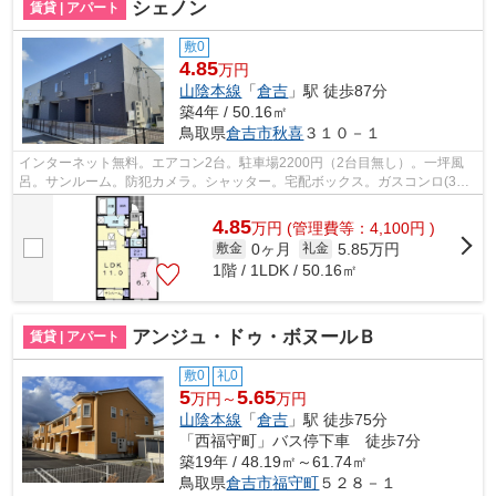
シェノン
賃貸 | アパート
敷0
4.85
万円
山陰本線
「
倉吉
」駅 徒歩87分
築4年 / 50.16㎡
鳥取県
倉吉市
秋喜
３１０－１
インターネット無料。エアコン2台。駐車場2200円（2台目無し）。一坪風
呂。サンルーム。防犯カメラ。シャッター。宅配ボックス。ガスコンロ(3
口)。カウンターキッチン。システムキッチ...
4.85
万
円
(管理費等：4,100円 )
0ヶ月
5.85万円
敷金
礼金
1階 / 1LDK / 50.16㎡
アンジュ・ドゥ・ボヌールＢ
賃貸 | アパート
敷0
礼0
5
5.65
万円～
万円
山陰本線
「
倉吉
」駅 徒歩75分
「西福守町」バス停下車 徒歩7分
築19年 / 48.19㎡～61.74㎡
鳥取県
倉吉市
福守町
５２８－１