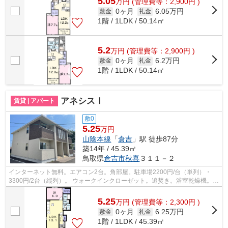
5.05
万
円
(管理費等：2,900円 )
0ヶ月
6.05万円
敷金
礼金
1階 / 1LDK / 50.14㎡
5.2
万
円
(管理費等：2,900円 )
0ヶ月
6.2万円
敷金
礼金
1階 / 1LDK / 50.14㎡
アネシスⅠ
賃貸 | アパート
敷0
5.25
万円
山陰本線
「
倉吉
」駅 徒歩87分
築14年 / 45.39㎡
鳥取県
倉吉市
秋喜
３１１－２
インターネット無料。エアコン2台。角部屋。駐車場2200円/台（単列）・
3300円/2台（縦列）。 ウォークインクローゼット。追焚き。浴室乾燥機。室
外物置。床下収納。TVインターホン。温...
5.25
万
円
(管理費等：2,300円 )
0ヶ月
6.25万円
敷金
礼金
1階 / 1LDK / 45.39㎡