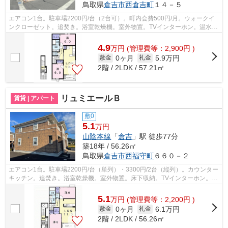
鳥取県
倉吉市
西倉吉町
１４－５
エアコン1台。駐車場2200円/台（2台可）。町内会費500円/月。ウォークイ
ンクローゼット。追焚き。浴室乾燥機。室外物置。TVインターホン。温水洗
浄便座。独立洗面台。南バルコニー。ク...
4.9
万
円
(管理費等：2,900円 )
0ヶ月
5.9万円
敷金
礼金
2階 / 2LDK / 57.21㎡
リュミエールＢ
賃貸 | アパート
敷0
5.1
万円
山陰本線
「
倉吉
」駅 徒歩77分
築18年 / 56.26㎡
鳥取県
倉吉市
西福守町
６６０－２
エアコン1台。駐車場2200円/台（単列）・3300円/2台（縦列）。カウンター
キッチン。追焚き。浴室乾燥機。室外物置。床下収納。TVインターホン。温
水洗浄便座。独立洗面台。南バルコニ...
5.1
万
円
(管理費等：2,200円 )
0ヶ月
6.1万円
敷金
礼金
2階 / 2LDK / 56.26㎡