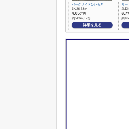
パークサイドひいらぎ
リー
1K/26.78㎡
2LDK
4.05
6.7
万円
約543m／7分
約10
詳細を見る