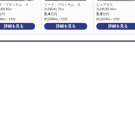
ド・ブロッサム Ａ
リード・ブロッサム Ｂ
ピュアネス
/58.60㎡
1LDK/41.73㎡
1LDK/35.44㎡
5.4
5.9
万円
万円
万円
48m／14分
約1006m／13分
約1024m／13分
詳細を見る
詳細を見る
詳細を見る