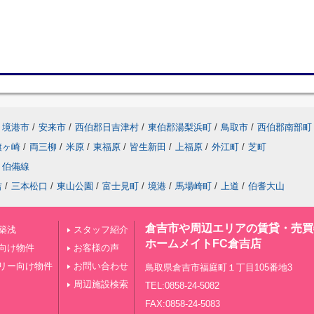
境港市
/
安来市
/
西伯郡日吉津村
/
東伯郡湯梨浜町
/
鳥取市
/
西伯郡南部町
旗ヶ崎
/
両三柳
/
米原
/
東福原
/
皆生新田
/
上福原
/
外江町
/
芝町
伯備線
吉
/
三本松口
/
東山公園
/
富士見町
/
境港
/
馬場崎町
/
上道
/
伯耆大山
倉吉市や周辺エリアの賃貸・売買
築浅
スタッフ紹介
ホームメイトFC倉吉店
向け物件
お客様の声
リー向け物件
お問い合わせ
鳥取県倉吉市福庭町１丁目105番地3
周辺施設検索
TEL:0858-24-5082
FAX:0858-24-5083