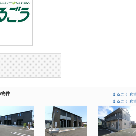
の物件
まるごう 倉
まるごう 倉