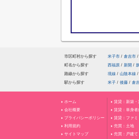
市区町村から探す
米子市
/
倉吉市
/
町名から探す
西福原
/
新開
/
路線から探す
境線
/
山陰本線
/
駅から探す
米子
/
後藤
/
倉
ホーム
賃貸：新築・
会社概要
賃貸：単身者
プライバシーポリシー
賃貸：ファミ
利用規約
売買：土地
サイトマップ
売買：戸建て