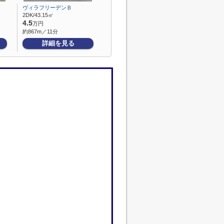
ヴィラフリーデンＢ
2DK/43.15㎡
4.5
万円
約867m／11分
詳細を見る