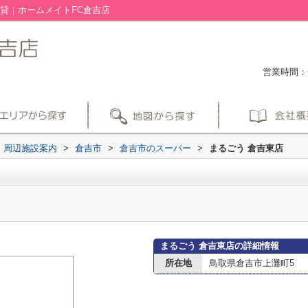
貸｜ホームメイトFC倉吉店
営業時間：平
周辺施設案内
>
倉吉市
>
倉吉市のスーパー
>
まるごう 倉吉東店
まるごう 倉吉東店の詳細情報
所在地
鳥取県倉吉市上灘町5