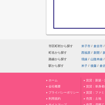
市区町村から探す
米子市
/
倉吉市
/
町名から探す
西福原
/
新開
/
路線から探す
境線
/
山陰本線
/
駅から探す
米子
/
後藤
/
倉
ホーム
賃貸：新築・
会社概要
賃貸：単身者
プライバシーポリシー
賃貸：ファミ
利用規約
売買：土地
サイトマップ
売買：戸建て