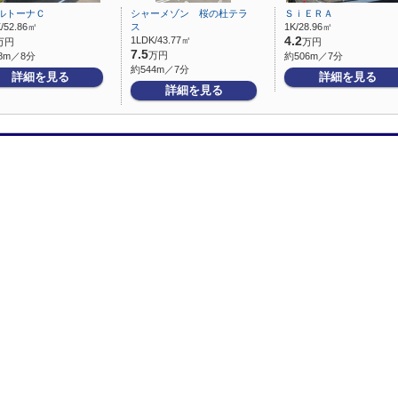
ルトーナＣ
シャーメゾン 桜の杜テラ
ＳｉＥＲＡ
/52.86㎡
ス
1K/28.96㎡
1LDK/43.77㎡
4.2
万円
万円
7.5
万円
8m／8分
約506m／7分
約544m／7分
詳細を見る
詳細を見る
詳細を見る