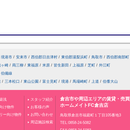
境港市
/
安来市
/
西伯郡日吉津村
/
東伯郡湯梨浜町
/
鳥取市
/
西伯郡南部町
旗ヶ崎
/
両三柳
/
東福原
/
米原
/
皆生新田
/
上福原
/
芝町
/
外江町
伯備線
吉
/
三本松口
/
東山公園
/
富士見町
/
境港
/
馬場崎町
/
上道
/
伯耆大山
倉吉市や周辺エリアの賃貸・売買
築浅
スタッフ紹介
ホームメイトFC倉吉店
向け物件
お客様の声
リー向け物件
お問い合わせ
鳥取県倉吉市福庭町１丁目105番地3
周辺施設検索
TEL:0858-24-5082