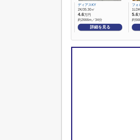
ディアスKY
フォ
2K/35.30㎡
1LDK
4.6
5.6
万円
約2666m／34分
約56
詳細を見る