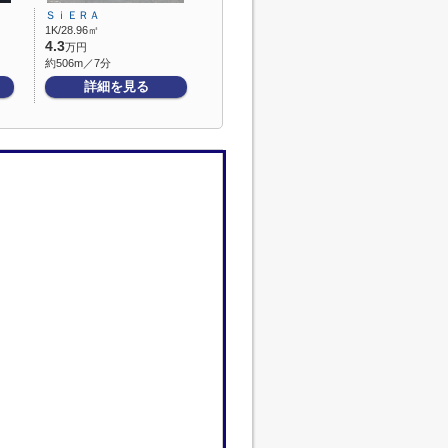
ＳｉＥＲＡ
1K/28.96㎡
4.3
万円
約506m／7分
詳細を見る