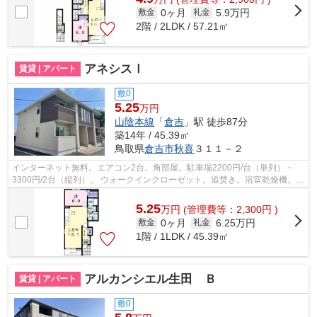
0ヶ月
5.9万円
敷金
礼金
2階 / 2LDK / 57.21㎡
アネシスⅠ
賃貸 | アパート
敷0
5.25
万円
山陰本線
「
倉吉
」駅 徒歩87分
築14年 / 45.39㎡
鳥取県
倉吉市
秋喜
３１１－２
インターネット無料。エアコン2台。角部屋。駐車場2200円/台（単列）・
3300円/2台（縦列）。 ウォークインクローゼット。追焚き。浴室乾燥機。室
外物置。床下収納。TVインターホン。温...
5.25
万
円
(管理費等：2,300円 )
0ヶ月
6.25万円
敷金
礼金
1階 / 1LDK / 45.39㎡
アルカンシエル生田 Ｂ
賃貸 | アパート
敷0