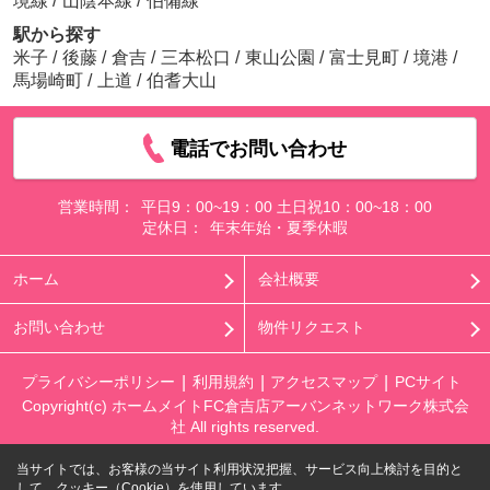
境線
/
山陰本線
/
伯備線
駅から探す
米子
/
後藤
/
倉吉
/
三本松口
/
東山公園
/
富士見町
/
境港
/
馬場崎町
/
上道
/
伯耆大山
電話でお問い合わせ
営業時間：
平日9：00~19：00 土日祝10：00~18：00
定休日：
年末年始・夏季休暇
ホーム
会社概要
お問い合わせ
物件リクエスト
プライバシーポリシー
利用規約
アクセスマップ
PCサイト
Copyright(c) ホームメイトFC倉吉店アーバンネットワーク株式会
社 All rights reserved.
当サイトでは、お客様の当サイト利用状況把握、サービス向上検討を目的と
して、クッキー（Cookie）を使用しています。