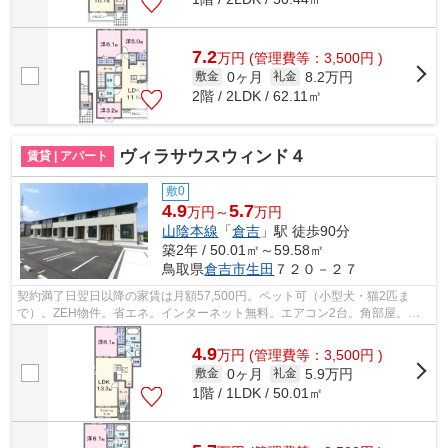
7.2
万
円
(管理費等：3,500円 )
0ヶ月
8.2万円
敷金
礼金
2階 / 2LDK / 62.11㎡
ヴィラサウスウィンド４
賃貸 | アパート
敷0
4.9
5.7
万円～
万円
山陰本線
「
倉吉
」駅 徒歩90分
築2年 / 50.01㎡～59.58㎡
鳥取県
倉吉市
生田
７２０－２７
契約満了日翌日以降の家賃は月額57,500円。ペット可（小型犬・猫2匹ま
で）。ZEH物件。省エネ。インターネット無料。エアコン2台。角部屋。駐
車場3300円/台（2台可）。町内会費750円/月...
4.9
万
円
(管理費等：3,500円 )
0ヶ月
5.9万円
敷金
礼金
1階 / 1LDK / 50.01㎡