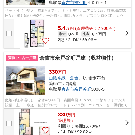
鳥取県
倉吉市
福守町
４０６－１
ペット可（小型犬・猫2匹まで）。ネット無料。エアコン2台。駐車場3300
円/台・縦列5500円/2台。一坪風呂。防犯カメラ。ガスコンロ(3口)。カウン
ターキッチン。ウォークインクローゼッ...
5.4
万
円
(管理費等：2,900円 )
0ヶ月
6.4万円
敷金
礼金
2階 / 2LDK / 59.06㎡
倉吉市余戸谷町戸建（収益物件）
売買 | 中古一戸建
330
万円
山陰本線
「
倉吉
」駅 徒歩70分
築65年 / 2階建
鳥取県
倉吉市
余戸谷町
3080-5
敷地内駐車場なし 家賃43,000円 表面利回り15.6％ 一部リフォーム済
設備 上・下水道 個別プロパン トイレバス別 エアコン一台 照明あり
330
万
円
管理費：-
利回り：表面16.70% / -
- / 4LDK / 92.82㎡