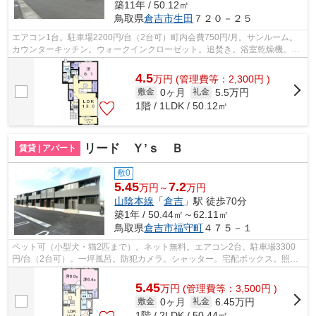
築11年 / 50.12㎡
鳥取県
倉吉市
生田
７２０－２５
エアコン1台。駐車場2200円/台（2台可）町内会費750円/月。サンルーム。
カウンターキッチン。ウォークインクローゼット。追焚き。浴室乾燥機。室
内物干し。室外物置。床下収納。セキュ...
4.5
万
円
(管理費等：2,300円 )
0ヶ月
5.5万円
敷金
礼金
1階 / 1LDK / 50.12㎡
リード Ｙ’ｓ Ｂ
賃貸 | アパート
敷0
5.45
7.2
万円～
万円
山陰本線
「
倉吉
」駅 徒歩70分
築1年 / 50.44㎡～62.11㎡
鳥取県
倉吉市
福守町
４７５－１
ペット可（小型犬・猫2匹まで）。ネット無料。エアコン2台。駐車場3300
円/台（2台可）。一坪風呂。防犯カメラ。シャッター。宅配ボックス。照明
器具。IH(2口)。カウンターキッチン。ウ...
5.45
万
円
(管理費等：3,500円 )
0ヶ月
6.45万円
敷金
礼金
1階 / 2LDK / 50.44㎡