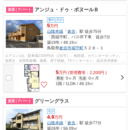
アンジュ・ドゥ・ボヌールＢ
賃貸 | アパート
敷0
礼0
5
万円
山陰本線
「
倉吉
」駅 徒歩75分
「西福守町」バス停下車 徒歩7分
築19年 / 48.19㎡
鳥取県
倉吉市
福守町
５２８－１
エアコン1台。駐車場2200円/台（2台可）。角部屋。カウンターキッチン。
追焚き。浴室乾燥機。物置。床下収納。TVインターホン。温水洗浄便座。洗
髪洗面化粧台。南向きバルコニー。クロ...
5
万
円
(管理費等：2,200円 )
0ヶ月
0ヶ月
敷金
礼金
1階 / 1LDK / 48.19㎡
グリーングラス
賃貸 | アパート
礼0
4.9
万円
山陰本線
「
倉吉
」駅 徒歩77分
築26年 / 56.09㎡