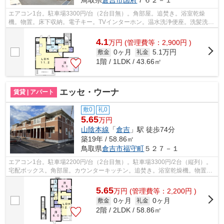
エアコン1台。駐車場3300円/台（2台目無）。角部屋。追焚き。浴室乾燥
機。物置。床下収納。電子キー。TVインターホン。温水洗浄便座。洗髪洗面
化粧台。南向きバルコニー。クローゼット...
4.1
万
円
(管理費等：2,900円 )
0ヶ月
5.1万円
敷金
礼金
1階 / 1LDK / 43.66㎡
エッセ・ウーナ
賃貸 | アパート
敷0
礼0
5.65
万円
山陰本線
「
倉吉
」駅 徒歩74分
築19年 / 58.86㎡
鳥取県
倉吉市
福守町
５２７－１
エアコン1台。駐車場2200円/台（2台目無）。駐車場3300円/2台（縦列）。
宅配ボックス。角部屋。カウンターキッチン。追焚き。浴室乾燥機。物置。
電子キー。TVインターホン。温水洗浄便...
5.65
万
円
(管理費等：2,200円 )
0ヶ月
0ヶ月
敷金
礼金
2階 / 2LDK / 58.86㎡