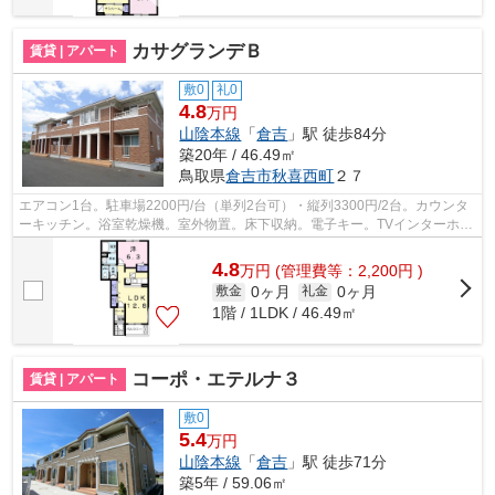
カサグランデＢ
賃貸 | アパート
敷0
礼0
4.8
万円
山陰本線
「
倉吉
」駅 徒歩84分
築20年 / 46.49㎡
鳥取県
倉吉市
秋喜西町
２７
エアコン1台。駐車場2200円/台（単列2台可）・縦列3300円/2台。カウンタ
ーキッチン。浴室乾燥機。室外物置。床下収納。電子キー。TVインターホ
ン。温水洗浄便座。暖房便座。独立洗面台...
4.8
万
円
(管理費等：2,200円 )
0ヶ月
0ヶ月
敷金
礼金
1階 / 1LDK / 46.49㎡
コーポ・エテルナ３
賃貸 | アパート
敷0
5.4
万円
山陰本線
「
倉吉
」駅 徒歩71分
築5年 / 59.06㎡