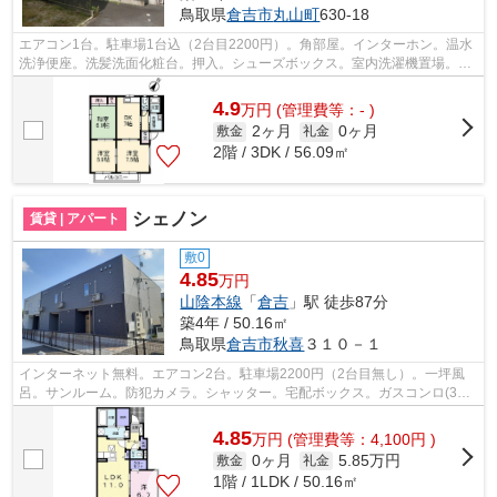
鳥取県
倉吉市
丸山町
630-18
エアコン1台。駐車場1台込（2台目2200円）。角部屋。インターホン。温水
洗浄便座。洗髪洗面化粧台。押入。シューズボックス。室内洗濯機置場。ゴ
ミ捨て場（敷地外）。東宝ストア西倉吉...
4.9
万
円
(管理費等：- )
2ヶ月
0ヶ月
敷金
礼金
2階 / 3DK / 56.09㎡
シェノン
賃貸 | アパート
敷0
4.85
万円
山陰本線
「
倉吉
」駅 徒歩87分
築4年 / 50.16㎡
鳥取県
倉吉市
秋喜
３１０－１
インターネット無料。エアコン2台。駐車場2200円（2台目無し）。一坪風
呂。サンルーム。防犯カメラ。シャッター。宅配ボックス。ガスコンロ(3
口)。カウンターキッチン。システムキッチ...
4.85
万
円
(管理費等：4,100円 )
0ヶ月
5.85万円
敷金
礼金
1階 / 1LDK / 50.16㎡