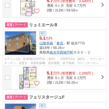
5.7
万
円
(管理費等：3,500円 )
0ヶ月
6.7万円
敷金
礼金
2階 / 2LDK / 59.58㎡
リュミエールＢ
賃貸 | アパート
敷0
5.1
万円
山陰本線
「
倉吉
」駅 徒歩77分
築18年 / 56.26㎡
鳥取県
倉吉市
西福守町
６６０－２
エアコン1台。駐車場2200円/台（単列）・3300円/2台（縦列）。カウンター
キッチン。追焚き。浴室乾燥機。室外物置。床下収納。TVインターホン。温
水洗浄便座。独立洗面台。南バルコニ...
5.1
万
円
(管理費等：2,200円 )
0ヶ月
6.1万円
敷金
礼金
2階 / 2LDK / 56.26㎡
フェリスタージュF
賃貸 | アパート
敷0