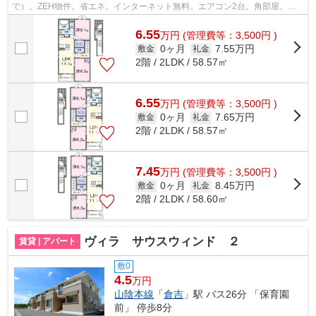
で）。ZEH物件。省エネ。インターネット無料。エアコン2台。角部屋。駐
車場3300円/台（2台可）。一坪風呂。防犯カ...
6.55
万
円
(管理費等：3,500円 )
0ヶ月
7.55万円
敷金
礼金
2階 / 2LDK / 58.57㎡
6.55
万
円
(管理費等：3,500円 )
0ヶ月
7.65万円
敷金
礼金
2階 / 2LDK / 58.57㎡
7.45
万
円
(管理費等：3,500円 )
0ヶ月
8.45万円
敷金
礼金
2階 / 2LDK / 58.60㎡
ヴィラ サウスウィンド ２
賃貸 | アパート
敷0
4.5
万円
山陰本線
「
倉吉
」駅 バス26分 「保育園
前」 停歩8分