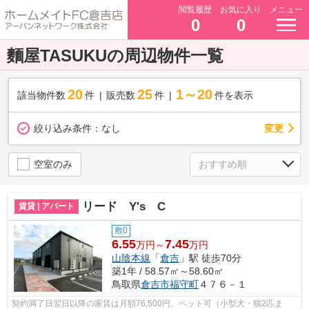
閲覧履歴
お気に入り
メニュー
0
0
麵屋TASUKUの周辺物件一覧
20
25
1～20
該当物件数
件
販売数
件
件を表示
変更
絞り込み条件：
なし
空室のみ
リード Y's C
賃貸 | アパート
敷0
6.55
7.45
万円～
万円
山陰本線
「
倉吉
」駅 徒歩70分
築1年 / 58.57㎡～58.60㎡
鳥取県
倉吉市
福守町
４７６－１
契約満了日翌日以降の家賃は月額76,500円。ペット可（小型犬・猫2匹ま