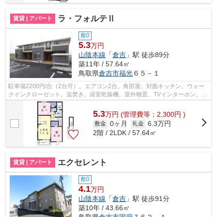
ラ・フォルテⅡ
賃貸 | アパート
敷0
5.3
万円
山陰本線
「
倉吉
」駅 徒歩89分
築11年 / 57.64㎡
鳥取県
倉吉市
福光
６５－１
駐車場2200円/台（2台可）。エアコン2台。角部屋。対面キッチン。ウォー
クインクローゼット。追焚き。浴室乾燥機。室外物置。TVインターホン。温
水洗浄便座。独立洗面台。南バルコニー...
5.3
万
円
(管理費等：2,300円 )
0ヶ月
6.3万円
敷金
礼金
2階 / 2LDK / 57.64㎡
エクセレント
賃貸 | アパート
敷0
4.1
万円
山陰本線
「
倉吉
」駅 徒歩91分
築10年 / 43.66㎡
鳥取県
倉吉市
国府
７６２－１