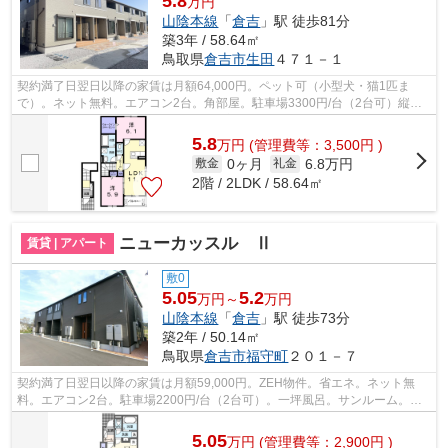
5.8
万円
山陰本線
「
倉吉
」駅 徒歩81分
築3年 / 58.64㎡
鳥取県
倉吉市
生田
４７１－１
契約満了日翌日以降の家賃は月額64,000円。ペット可（小型犬・猫1匹ま
で）。ネット無料。エアコン2台。角部屋。駐車場3300円/台（2台可）縦列
5500円/2台。一坪風呂。防犯カメラ。宅配...
5.8
万
円
(管理費等：3,500円 )
0ヶ月
6.8万円
敷金
礼金
2階 / 2LDK / 58.64㎡
ニューカッスル Ⅱ
賃貸 | アパート
敷0
5.05
5.2
万円～
万円
山陰本線
「
倉吉
」駅 徒歩73分
築2年 / 50.14㎡
鳥取県
倉吉市
福守町
２０１－７
契約満了日翌日以降の家賃は月額59,000円。ZEH物件。省エネ。ネット無
料。エアコン2台。駐車場2200円/台（2台可）。一坪風呂。サンルーム。防
犯カメラ。宅配ボックス。照明器具。IH(2...
5.05
万
円
(管理費等：2,900円 )