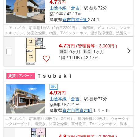
4.7
万円
山陰本線
「
倉吉
」駅 徒歩72分
築19年 / 42.17㎡
鳥取県
倉吉市
福守町
274-1
エアコン1台。駐車場1台込（2台目2200円）。角部屋。ガスコンロ。システ
ムキッチン。浴室乾燥機。物置。TVインターホン。温水洗浄便座。洗髪洗面
化粧台。南向きバルコニー。クローゼッ...
4.7
万
円
(管理費等：3,000円 )
0ヶ月
1ヶ月
敷金
礼金
1階 / 1LDK / 42.17㎡
Ｔｓｕｂａｋｉ
賃貸 | アパート
敷0
4.9
万円
山陰本線
「
倉吉
」駅 徒歩77分
築8年 / 57.21㎡
鳥取県
倉吉市
西倉吉町
１４－５
エアコン1台。駐車場2200円/台（2台可）。町内会費500円/月。ウォークイ
ンクローゼット。追焚き。浴室乾燥機。室外物置。TVインターホン。温水洗
浄便座。独立洗面台。南バルコニー。ク...
4.9
万
円
(管理費等：2,900円 )