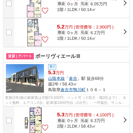
0ヶ月
6.05万円
敷金
礼金
1階 / 1LDK / 50.14㎡
5.2
万
円
(管理費等：2,900円 )
0ヶ月
6.2万円
敷金
礼金
1階 / 1LDK / 50.14㎡
ボーリヴィエールⅢ
賃貸 | アパート
敷0
5.3
万円
山陰本線
「
倉吉
」駅 徒歩68分
築2年 / 58.43㎡
鳥取県
倉吉市
鴨川町
１０６－１
更新(2年)後の新家賃は月額74,500円。ペット可（小型犬・猫2匹まで）。ネ
ット無料。エアコン2台。駐車場3300円/台（2台可）。一坪風呂。サンルー
ム。宅配ボックス。防犯カメラ。照明器...
5.3
万
円
(管理費等：4,100円 )
0ヶ月
6.3万円
敷金
礼金
2階 / 2LDK / 58.43㎡