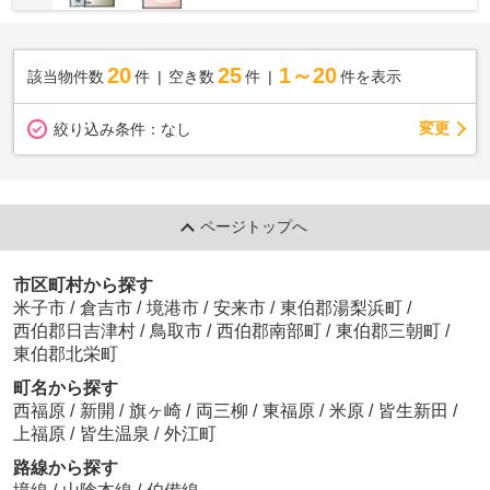
20
25
1～20
該当物件数
件
空き数
件
件を表示
変更
絞り込み条件：
なし
ページトップへ
市区町村から探す
米子市
/
倉吉市
/
境港市
/
安来市
/
東伯郡湯梨浜町
/
西伯郡日吉津村
/
鳥取市
/
西伯郡南部町
/
東伯郡三朝町
/
東伯郡北栄町
町名から探す
西福原
/
新開
/
旗ヶ崎
/
両三柳
/
東福原
/
米原
/
皆生新田
/
上福原
/
皆生温泉
/
外江町
路線から探す