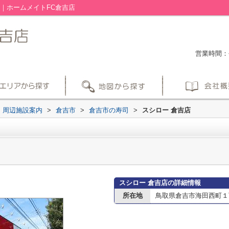
｜ホームメイトFC倉吉店
営業時間：平
周辺施設案内
>
倉吉市
>
倉吉市の寿司
>
スシロー 倉吉店
スシロー 倉吉店の詳細情報
所在地
鳥取県倉吉市海田西町１丁