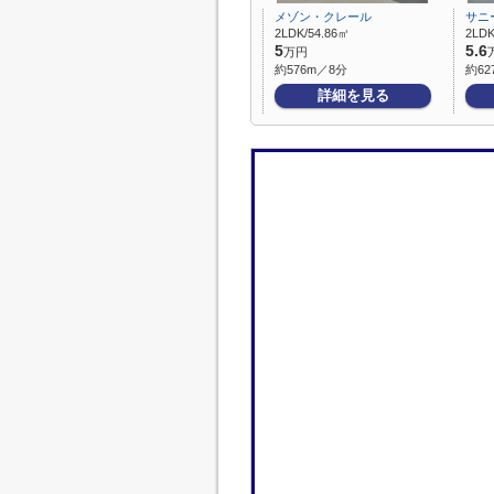
メゾン・クレール
サニ
2LDK/54.86㎡
2LDK
5
5.6
万円
約576m／8分
約62
詳細を見る