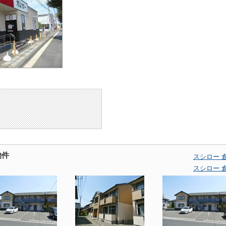
物件
スシロー 
スシロー 