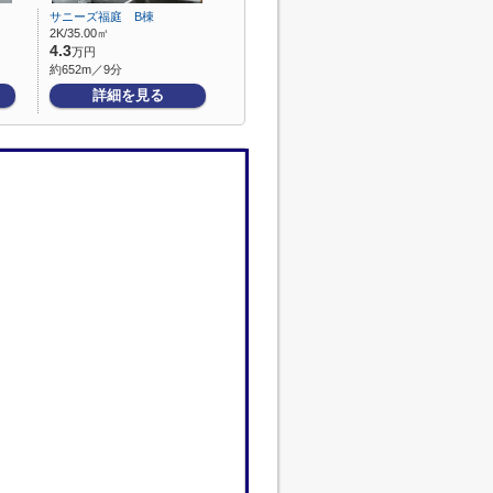
サニーズ福庭 B棟
2K/35.00㎡
4.3
万円
約652m／9分
詳細を見る