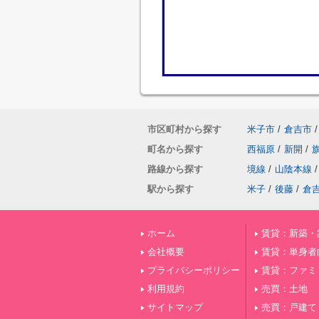
市区町村から探す
米子市
/
倉吉市
/
町名から探す
西福原
/
新開
/
路線から探す
境線
/
山陰本線
/
駅から探す
米子
/
後藤
/
倉
ホーム
賃貸：新築・
会社概要
賃貸：単身者
プライバシーポリシー
賃貸：ファミ
利用規約
売買：土地
サイトマップ
売買：戸建て