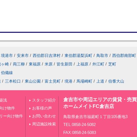
境港市
/
安来市
/
西伯郡日吉津村
/
東伯郡湯梨浜町
/
鳥取市
/
西伯郡南部町
旗ヶ崎
/
両三柳
/
東福原
/
米原
/
皆生新田
/
上福原
/
外江町
/
芝町
伯備線
吉
/
三本松口
/
東山公園
/
富士見町
/
境港
/
馬場崎町
/
上道
/
伯耆大山
倉吉市や周辺エリアの賃貸・売買
築浅
スタッフ紹介
ホームメイトFC倉吉店
向け物件
お客様の声
リー向け物件
お問い合わせ
鳥取県倉吉市福庭町１丁目105番地3
周辺施設検索
TEL:0858-24-5082
FAX:0858-24-5083