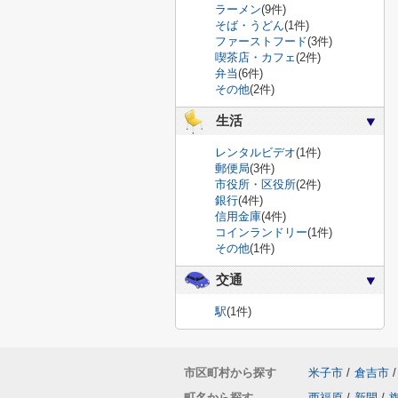
ラーメン
(9件)
そば・うどん
(1件)
ファーストフード
(3件)
喫茶店・カフェ
(2件)
弁当
(6件)
その他
(2件)
生活
レンタルビデオ
(1件)
郵便局
(3件)
市役所・区役所
(2件)
銀行
(4件)
信用金庫
(4件)
コインランドリー
(1件)
その他
(1件)
交通
駅
(1件)
市区町村から探す
米子市
/
倉吉市
/
町名から探す
西福原
/
新開
/