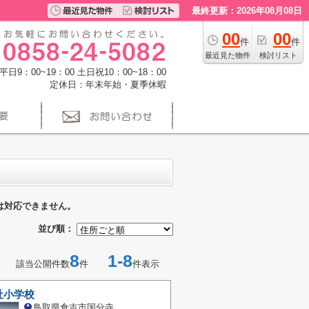
最終更新：2026年08月08日
00
00
件
件
最近見た物件
検討リスト
日9：00~19：00 土日祝10：00~18：00
定休日：年末年始・夏季休暇
は対応できません。
並び順：
8
1-8
該当公開件数
件
件表示
社小学校
鳥取県倉吉市国分寺