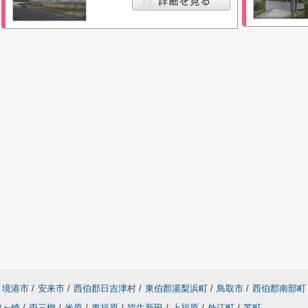
境港市
/
安来市
/
西伯郡日吉津村
/
東伯郡湯梨浜町
/
鳥取市
/
西伯郡南部町
旗ヶ崎
/
両三柳
/
米原
/
東福原
/
皆生新田
/
上福原
/
外江町
/
芝町