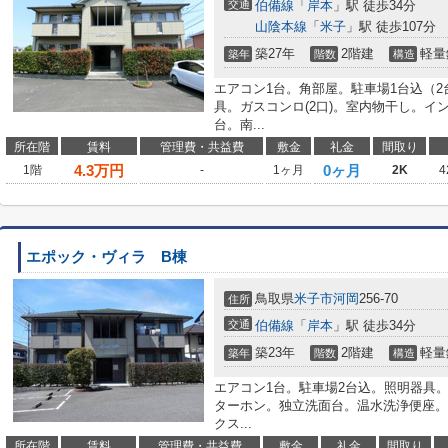
交通
伯備線
「
岸本
」駅 徒歩34分
山陰本線
「
米子
」駅 徒歩107分
築27年
2階建
軽量
築年
階数
構造
エアコン1台。角部屋。駐車場1台込（2
具。ガスコンロ(2口)。室内物干し。
台。南...
所在階
賃料
管理費・共益費
敷金
礼金
間取り
4.3
万円
0ヶ月
1階
-
1ヶ月
2K
4
エポック・ヴィラ B棟
鳥取県
米子市
河岡
256-70
住所
交通
伯備線
「
岸本
」駅 徒歩34分
築23年
2階建
軽量
築年
階数
構造
エアコン1台。駐車場2台込。照明器具
ターホン。独立洗面台。温水洗浄便座。
クス...
所在階
賃料
管理費・共益費
敷金
礼金
間取り