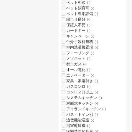
ペット相談
(-)
ペット飼育可
(-)
ペット専用設備
(-)
陽当り良好
(-)
保証人不要
(-)
カードキー
(-)
キャンペーン
(-)
仲介手数料無料
(-)
室内洗濯機置場
(-)
フローリング
(-)
メゾネット
(-)
都市ガス
(-)
オール電化
(-)
エレベーター
(-)
家具・家電付き
(-)
ガスコンロ
(-)
コンロ２口以上
(-)
システムキッチン
(-)
対面式キッチン
(-)
アイランドキッチン
(-)
バス・トイレ別
(-)
追焚機能浴室
(-)
浴室乾燥機
(-)
洗髪洗面化粧台
(-)