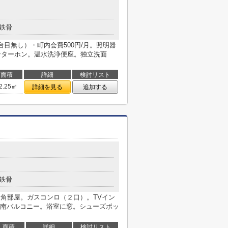
鉄骨
台目無し）・町内会費500円/月。照明器
インターホン。温水洗浄便座。独立洗面
面積
詳細
検討リスト
2.25㎡
詳細を見る
追加する
鉄骨
。角部屋。ガスコンロ（２口）。TVイン
南バルコニー。浴室に窓。シューズボッ
面積
詳細
検討リスト