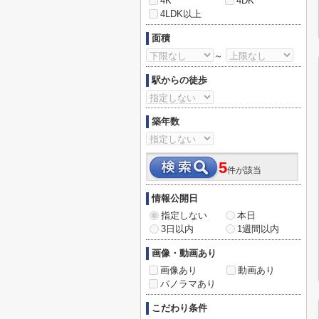
4K
4DK
4LDK以上
面積
～
駅からの徒歩
築年数
5
件が該当
情報公開日
指定しない
本日
3日以内
1週間以内
画像・動画あり
画像あり
動画あり
パノラマあり
こだわり条件