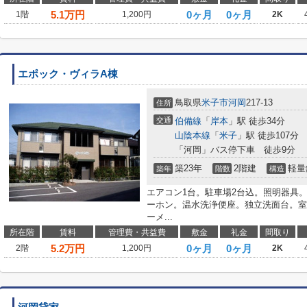
5.1
万円
0ヶ月
0ヶ月
1階
1,200円
2K
エポック・ヴィラA棟
鳥取県
米子市
河岡
217-13
住所
交通
伯備線
「
岸本
」駅 徒歩34分
山陰本線
「
米子
」駅 徒歩107分
「河岡」バス停下車 徒歩9分
築23年
2階建
軽量
築年
階数
構造
エアコン1台。駐車場2台込。照明器具。
ーホン。温水洗浄便座。独立洗面台。室
ーメ...
所在階
賃料
管理費・共益費
敷金
礼金
間取り
5.2
万円
0ヶ月
0ヶ月
2階
1,200円
2K