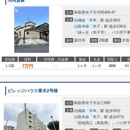
河岡貸家
鳥取県
米子市
河岡
400-47
住所
交通
伯備線
「
岸本
」駅 徒歩38分
山陰本線
「
米子
」駅 徒歩106分
「緑ヶ丘（米子市）」バス停下車
築31年
2階建
木造
築年
階数
構造
所在階
賃料
管理費・共益費
敷金
礼金
間取り
7
万円
1-2階
-
1ヶ月
1ヶ月
4DK
84
ビレッジハウス青木2号棟
鳥取県
米子市
永江
880
住所
交通
伯備線
「
岸本
」駅 徒歩59分
山陰本線
「
米子
」駅 徒歩67分
「団地西口（鳥取県）」バス停下