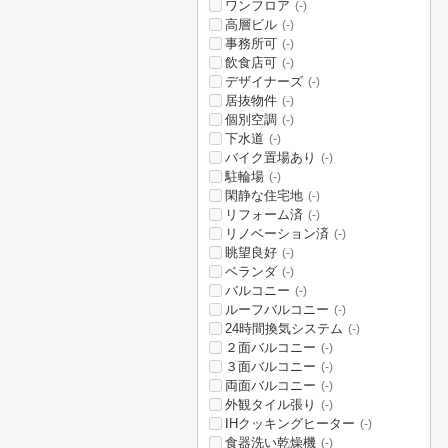
ワンフロア
(-)
高層ビル
(-)
事務所可
(-)
飲食店可
(-)
デザイナーズ
(-)
居抜物件
(-)
個別空調
(-)
下水道
(-)
バイク置場あり
(-)
駐輪場
(-)
閑静な住宅地
(-)
リフォーム済
(-)
リノベーション済
(-)
眺望良好
(-)
ベランダ
(-)
バルコニー
(-)
ルーフバルコニー
(-)
24時間換気システム
(-)
２面バルコニー
(-)
３面バルコニー
(-)
両面バルコニー
(-)
外観タイル張り
(-)
IHクッキングヒーター
(-)
食器洗い乾燥機
(-)