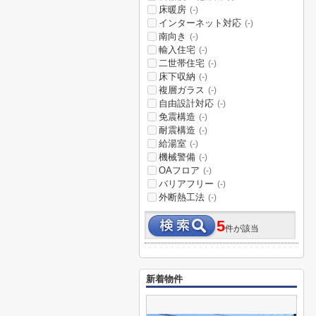
床暖房
(-)
インターネット対応
(-)
南向き
(-)
輸入住宅
(-)
二世帯住宅
(-)
床下収納
(-)
複層ガラス
(-)
自由設計対応
(-)
免震構造
(-)
耐震構造
(-)
給湯室
(-)
機械警備
(-)
OAフロア
(-)
バリアフリー
(-)
外断熱工法
(-)
5
件が該当
新着物件