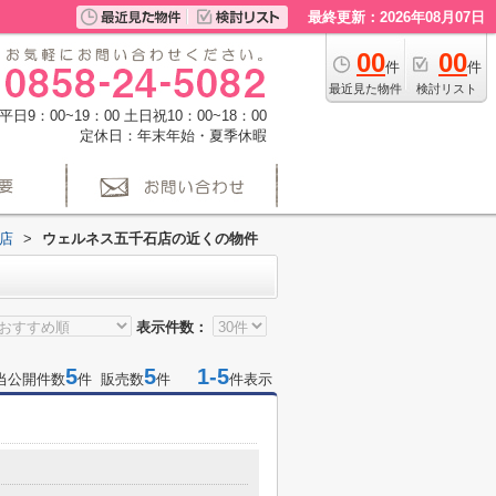
最終更新：2026年08月07日
00
00
件
件
最近見た物件
検討リスト
日9：00~19：00 土日祝10：00~18：00
定休日：年末年始・夏季休暇
店
>
ウェルネス五千石店の近くの物件
表示件数：
5
5
1-5
当公開件数
件 販売数
件
件表示