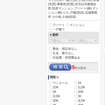
(売買),事務所(売買),住宅以外建物全
部,投資マンション,アパート(棟),マン
ション(棟),ビル,戸建(投資),店舗事務
所,その他,土地(投資)
アパート
マンション
一戸建て
▼賃料
～
敷金・保証金なし
礼金・敷引なし
共益費・管理費込み
5
件が該当
間取り
ワンルーム
1K
1DK
1LDK
2K
2DK
2LDK
3K
3DK
3LDK