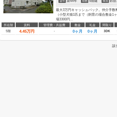
築44年
5階建
鉄筋
築年
階数
構造
最大3万円キャッシュバック。仲介手数
（小型犬猫1匹まで（飼育の場合敷金1
場3300円...
所在階
賃料
管理費・共益費
敷金
礼金
間取り
4.45
万円
0ヶ月
0ヶ月
5階
-
3DK
該