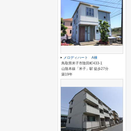
メロディハート A棟
鳥取県米子市陰田町433-1
山陰本線「米子」駅 徒歩27分
築19年