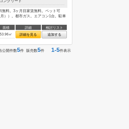
コンクリート
料無料。3ヶ月目家賃無料。ペット可
ヶ月））。都市ガス。エアコン1台。駐車
面積
詳細
検討リスト
53.96㎡
詳細を見る
追加する
5
5
1-5
当公開件数
件 販売数
件
件表示