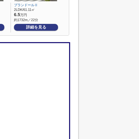
プランドールⅡ
2LDK/61.11㎡
6.5
万円
約1732m／22分
詳細を見る