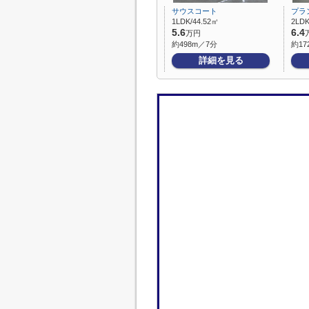
サウスコート
プラ
1LDK/44.52㎡
2LDK
5.6
6.4
万円
約498m／7分
約17
詳細を見る