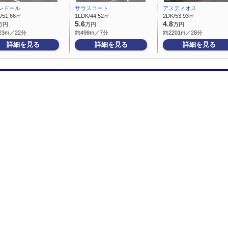
ンドール
サウスコート
アスティオス
/51.66㎡
1LDK/44.52㎡
2DK/53.93㎡
5.6
4.8
万円
万円
万円
23m／22分
約498m／7分
約2201m／28分
詳細を見る
詳細を見る
詳細を見る