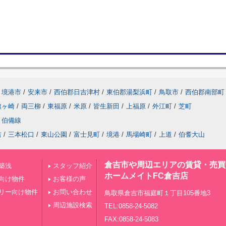
境港市
/
安来市
/
西伯郡日吉津村
/
東伯郡湯梨浜町
/
鳥取市
/
西伯郡南部町
旗ヶ崎
/
両三柳
/
東福原
/
米原
/
皆生新田
/
上福原
/
外江町
/
芝町
伯備線
吉
/
三本松口
/
東山公園
/
富士見町
/
境港
/
馬場崎町
/
上道
/
伯耆大山
倉吉市や周辺エリアの賃貸・売買
築浅
スタッフ紹介
ホームメイトFC倉吉店
向け物件
お客様の声
リー向け物件
お問い合わせ
鳥取県倉吉市福庭町１丁目105番地3
周辺施設検索
TEL:0858-24-5082
FAX:0858-24-5083