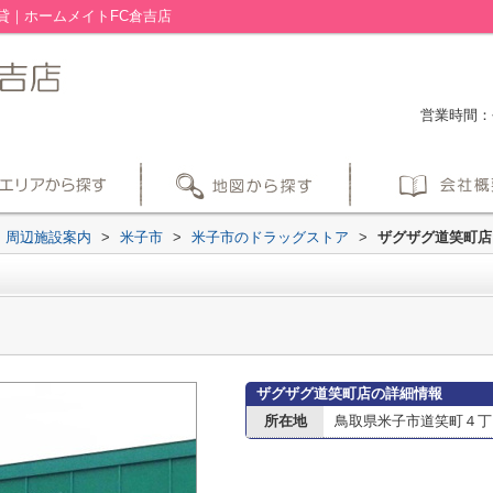
貸｜ホームメイトFC倉吉店
営業時間：平
周辺施設案内
>
米子市
>
米子市のドラッグストア
>
ザグザグ道笑町店
ザグザグ道笑町店の詳細情報
所在地
鳥取県米子市道笑町４丁