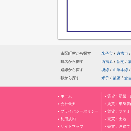
市区町村から探す
米子市
/
倉吉市
/
町名から探す
西福原
/
新開
/
路線から探す
境線
/
山陰本線
/
駅から探す
米子
/
後藤
/
倉
ホーム
賃貸：新築・
会社概要
賃貸：単身者
プライバシーポリシー
賃貸：ファミ
利用規約
売買：土地
サイトマップ
売買：戸建て