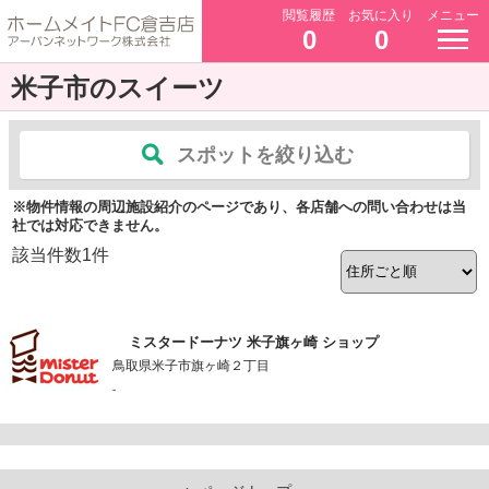
閲覧履歴
お気に入り
メニュー
0
0
米子市のスイーツ
スポットを絞り込む
※物件情報の周辺施設紹介のページであり、各店舗への問い合わせは当
社では対応できません。
該当件数
1
件
ミスタードーナツ 米子旗ヶ崎 ショップ
鳥取県米子市旗ヶ崎２丁目
-