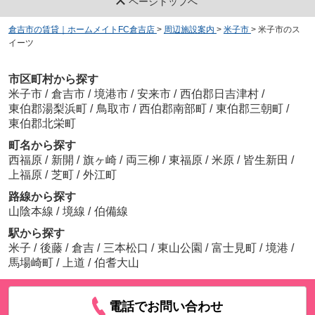
ページトップへ
倉吉市の賃貸｜ホームメイトFC倉吉店
>
周辺施設案内
>
米子市
>
米子市のス
イーツ
市区町村から探す
米子市
/
倉吉市
/
境港市
/
安来市
/
西伯郡日吉津村
/
東伯郡湯梨浜町
/
鳥取市
/
西伯郡南部町
/
東伯郡三朝町
/
東伯郡北栄町
町名から探す
西福原
/
新開
/
旗ヶ崎
/
両三柳
/
東福原
/
米原
/
皆生新田
/
上福原
/
芝町
/
外江町
路線から探す
山陰本線
/
境線
/
伯備線
駅から探す
米子
/
後藤
/
倉吉
/
三本松口
/
東山公園
/
富士見町
/
境港
/
馬場崎町
/
上道
/
伯耆大山
電話でお問い合わせ