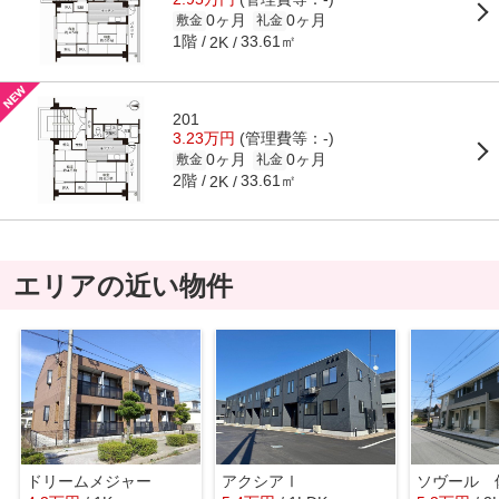
0ヶ月
0ヶ月
敷金
礼金
1階
33.61㎡
2K
201
3.23万円
(管理費等：-)
0ヶ月
0ヶ月
敷金
礼金
2階
33.61㎡
2K
エリアの近い物件
ドリームメジャー
アクシアⅠ
ソヴール 