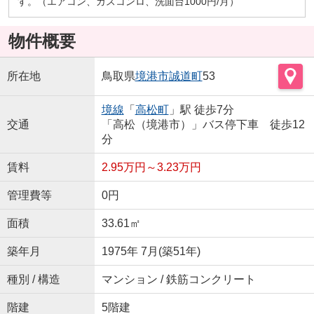
す。（エアコン、ガスコンロ、洗面台1000円/月）
物件概要
所在地
鳥取県
境港市
誠道町
53
境線
「
高松町
」駅 徒歩7分
交通
「高松（境港市）」バス停下車 徒歩12
分
賃料
2.95万円～3.23万円
管理費等
0円
面積
33.61㎡
築年月
1975年 7月(築51年)
種別 / 構造
マンション / 鉄筋コンクリート
階建
5階建