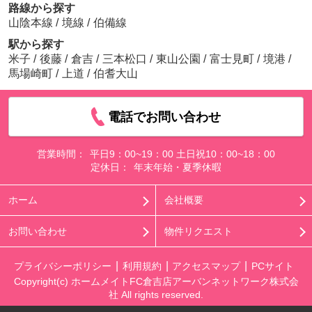
路線から探す
山陰本線
/
境線
/
伯備線
駅から探す
米子
/
後藤
/
倉吉
/
三本松口
/
東山公園
/
富士見町
/
境港
/
馬場崎町
/
上道
/
伯耆大山
電話でお問い合わせ
営業時間：
平日9：00~19：00 土日祝10：00~18：00
定休日：
年末年始・夏季休暇
ホーム
会社概要
お問い合わせ
物件リクエスト
プライバシーポリシー
利用規約
アクセスマップ
PCサイト
Copyright(c) ホームメイトFC倉吉店アーバンネットワーク株式会
社 All rights reserved.