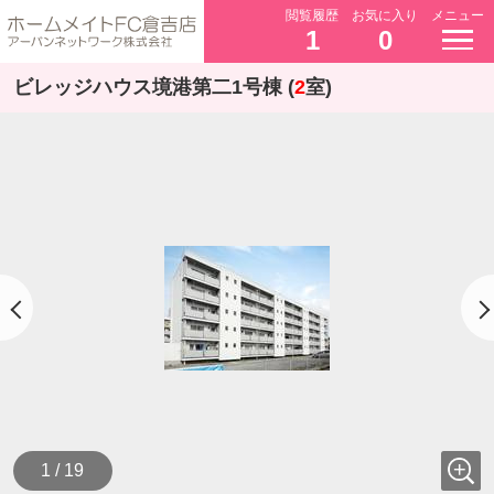
閲覧履歴
お気に入り
メニュー
1
0
ビレッジハウス境港第二1号棟 (
2
室)
1 / 19