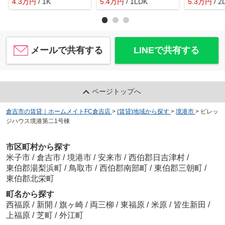
4.3
万
円
/ 1K
5.4
万
円
/ 1LDK
5.3
万
円
/ 2
メールで共有する
LINEで共有する
ページトップへ
倉吉市の賃貸｜ホームメイトFC倉吉店
>
(賃貸)地域から探す
>
境港市
>
ビレッ
ジハウス境港第二1号棟
市区町村から探す
米子市
/
倉吉市
/
境港市
/
安来市
/
西伯郡日吉津村
/
東伯郡湯梨浜町
/
鳥取市
/
西伯郡南部町
/
東伯郡三朝町
/
東伯郡北栄町
町名から探す
西福原
/
新開
/
旗ヶ崎
/
両三柳
/
東福原
/
米原
/
皆生新田
/
上福原
/
芝町
/
外江町