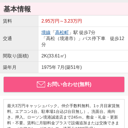
基本情報
賃料
2.95万円～3.23万円
境線
「
高松町
」駅 徒歩7分
交通
「高松（境港市）」バス停下車 徒歩12
分
間取り(面積)
2K(33.61㎡)
築年月
1975年 7月(築51年)
お問い合わせ(無料)
最大3万円キャッシュバック。仲介手数料無料。1ヶ月目家賃無
料。エアコン1台。駐車場1台込(2台目無し）。洗面台。南向
き。押入。ローソン境港誠道店まで245ｍ。敷金・礼金・更新
料・不要。賃料に月額料金プラスで設備追加または交換できま