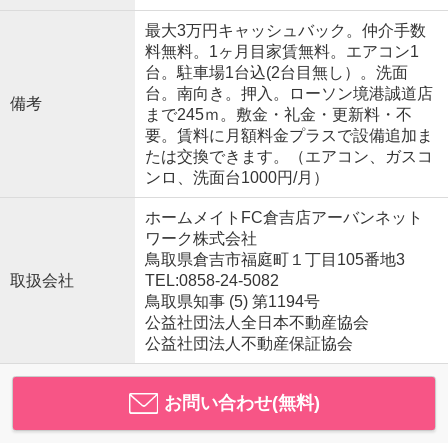
最大3万円キャッシュバック。仲介手数
料無料。1ヶ月目家賃無料。エアコン1
台。駐車場1台込(2台目無し）。洗面
台。南向き。押入。ローソン境港誠道店
備考
まで245ｍ。敷金・礼金・更新料・不
要。賃料に月額料金プラスで設備追加ま
たは交換できます。（エアコン、ガスコ
ンロ、洗面台1000円/月）
ホームメイトFC倉吉店アーバンネット
ワーク株式会社
鳥取県倉吉市福庭町１丁目105番地3
取扱会社
TEL:0858-24-5082
鳥取県知事 (5) 第1194号
公益社団法人全日本不動産協会
公益社団法人不動産保証協会
お問い合わせ(無料)