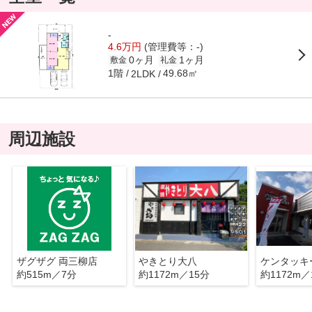
-
4.6万円
(管理費等：-)
0ヶ月
1ヶ月
敷金
礼金
1階
49.68㎡
2LDK
周辺施設
ザグザグ 両三柳店
やきとり大八
約515m／7分
約1172m／15分
約1172m／