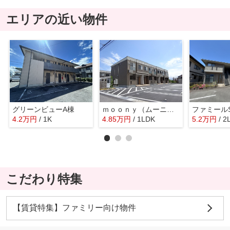
エリアの近い物件
グリーンビューA棟
ｍｏｏｎｙ（ムーニィ）
ファミール
4.2
万
円
/ 1K
4.85
万
円
/ 1LDK
5.2
万
円
/ 2
こだわり特集
【賃貸特集】ファミリー向け物件