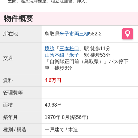
土間。温水洗浄便座。独立洗面台。押入。
物件概要
所在地
鳥取県
米子市
両三柳
582-2
境線
「
三本松口
」駅 徒歩11分
山陰本線
「
米子
」駅 徒歩53分
交通
「自衛隊正門前（鳥取県）」バス停下
車 徒歩6分
賃料
4.6万円
管理費等
-
面積
49.68㎡
築年月
1970年 8月(築56年)
種別 / 構造
一戸建て / 木造