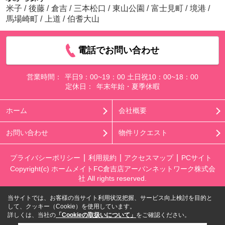
米子
/
後藤
/
倉吉
/
三本松口
/
東山公園
/
富士見町
/
境港
/
馬場崎町
/
上道
/
伯耆大山
電話でお問い合わせ
営業時間：
平日9：00~19：00 土日祝10：00~18：00
定休日：
年末年始・夏季休暇
ホーム
会社概要
お問い合わせ
物件リクエスト
プライバシーポリシー
利用規約
アクセスマップ
PCサイト
Copyright(c) ホームメイトFC倉吉店アーバンネットワーク株式会
社 All rights reserved.
当サイトでは、お客様の当サイト利用状況把握、サービス向上検討を目的と
して、クッキー（Cookie）を使用しています。
詳しくは、当社の
「Cookieの取扱いについて」
をご確認ください。