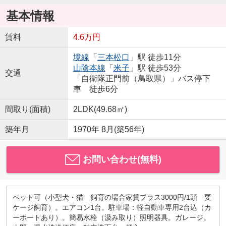
基本情報
賃料
4.6万円
境線
「
三本松口
」駅 徒歩11分
山陰本線
「
米子
」駅 徒歩53分
交通
「自衛隊正門前（鳥取県）」バス停下
車 徒歩6分
間取り(面積)
2LDK(49.68㎡)
築年月
1970年 8月(築56年)
お問い合わせ(無料)
ペット可（小型犬・猫 飼育の場合家賃プラス3000円/1頭 要
ケージ飼育）。エアコン1台。駐車場：軽自動車専用2台込（カ
ーポートあり）。簡易水栓（汲み取り）照明器具。ガレージ。