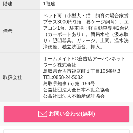
階建
1階建
ペット可（小型犬・猫 飼育の場合家賃
プラス3000円/1頭 要ケージ飼育）。エ
アコン1台。駐車場：軽自動車専用2台込
備考
（カーポートあり）。簡易水栓（汲み取
り）照明器具。ガレージ。土間。温水洗
浄便座。独立洗面台。押入。
ホームメイトFC倉吉店アーバンネット
ワーク株式会社
鳥取県倉吉市福庭町１丁目105番地3
取扱会社
TEL:0858-24-5082
鳥取県知事 (5) 第1194号
公益社団法人全日本不動産協会
公益社団法人不動産保証協会
お問い合わせ(無料)