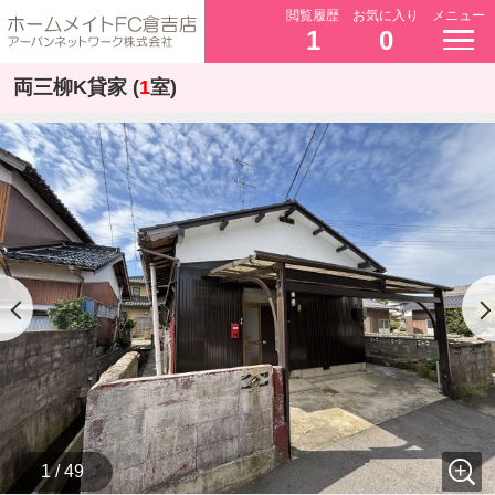
閲覧履歴
お気に入り
メニュー
1
0
両三柳K貸家 (
1
室)
1 / 49