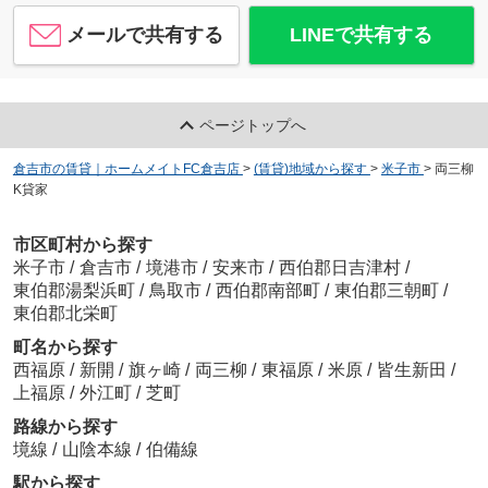
メールで共有する
LINEで共有する
ページトップへ
倉吉市の賃貸｜ホームメイトFC倉吉店
>
(賃貸)地域から探す
>
米子市
>
両三柳
K貸家
市区町村から探す
米子市
/
倉吉市
/
境港市
/
安来市
/
西伯郡日吉津村
/
東伯郡湯梨浜町
/
鳥取市
/
西伯郡南部町
/
東伯郡三朝町
/
東伯郡北栄町
町名から探す
西福原
/
新開
/
旗ヶ崎
/
両三柳
/
東福原
/
米原
/
皆生新田
/
上福原
/
外江町
/
芝町
路線から探す
境線
/
山陰本線
/
伯備線
駅から探す