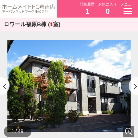
閲覧履歴
お気に入り
メニュー
1
0
ロワール福原B棟 (
1
室)
1 / 49