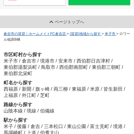
ページトップへ
倉吉市の賃貸｜ホームメイトFC倉吉店
>
(賃貸)地域から探す
>
米子市
>
ロワー
ル福原B棟
市区町村から探す
米子市
/
倉吉市
/
境港市
/
安来市
/
西伯郡日吉津村
/
東伯郡湯梨浜町
/
鳥取市
/
西伯郡南部町
/
東伯郡三朝町
/
東伯郡北栄町
町名から探す
西福原
/
新開
/
旗ヶ崎
/
両三柳
/
東福原
/
米原
/
皆生新田
/
上福原
/
外江町
/
芝町
路線から探す
山陰本線
/
境線
/
伯備線
駅から探す
米子
/
後藤
/
倉吉
/
三本松口
/
東山公園
/
富士見町
/
境港
/
馬場崎町
/
上道
/
伯耆大山