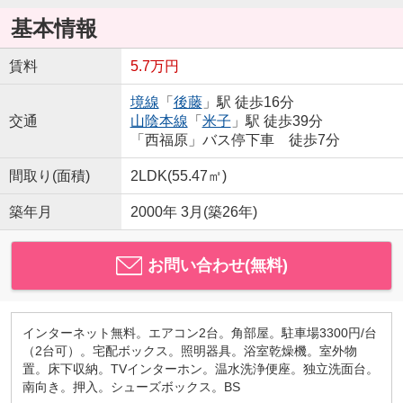
基本情報
賃料
5.7万円
境線
「
後藤
」駅 徒歩16分
交通
山陰本線
「
米子
」駅 徒歩39分
「西福原」バス停下車 徒歩7分
間取り(面積)
2LDK(55.47㎡)
築年月
2000年 3月(築26年)
お問い合わせ(無料)
インターネット無料。エアコン2台。角部屋。駐車場3300円/台
（2台可）。宅配ボックス。照明器具。浴室乾燥機。室外物
置。床下収納。TVインターホン。温水洗浄便座。独立洗面台。
南向き。押入。シューズボックス。BS