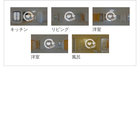
キッチン
リビング
洋室
洋室
風呂