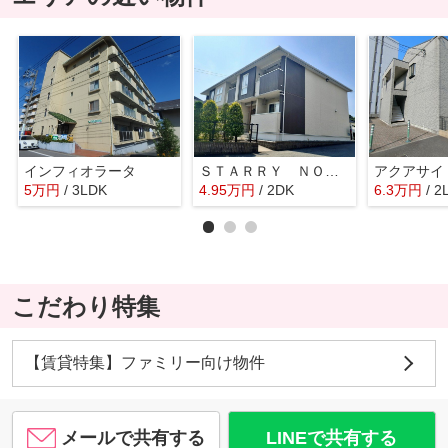
インフィオラータ
ＳＴＡＲＲＹ ＮＯＯＮ Ⅰ
アクアサイ
5
万
円
/ 3LDK
4.95
万
円
/ 2DK
6.3
万
円
/ 2
こだわり特集
【賃貸特集】ファミリー向け物件
メールで共有する
LINEで共有する