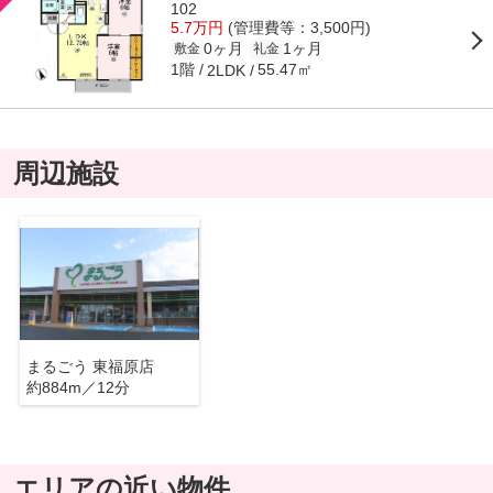
102
5.7万円
(管理費等：3,500円)
0ヶ月
1ヶ月
敷金
礼金
1階
55.47㎡
2LDK
周辺施設
まるごう 東福原店
約884m／12分
エリアの近い物件