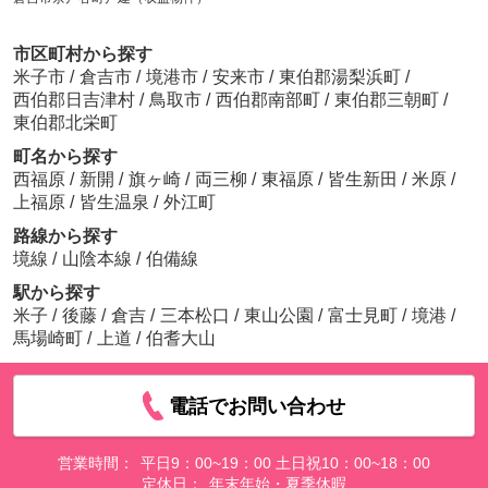
市区町村から探す
米子市
/
倉吉市
/
境港市
/
安来市
/
東伯郡湯梨浜町
/
西伯郡日吉津村
/
鳥取市
/
西伯郡南部町
/
東伯郡三朝町
/
東伯郡北栄町
町名から探す
西福原
/
新開
/
旗ヶ崎
/
両三柳
/
東福原
/
皆生新田
/
米原
/
上福原
/
皆生温泉
/
外江町
路線から探す
境線
/
山陰本線
/
伯備線
駅から探す
米子
/
後藤
/
倉吉
/
三本松口
/
東山公園
/
富士見町
/
境港
/
馬場崎町
/
上道
/
伯耆大山
電話でお問い合わせ
営業時間：
平日9：00~19：00 土日祝10：00~18：00
定休日：
年末年始・夏季休暇