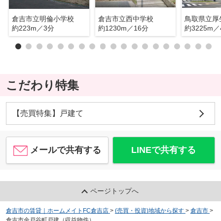
倉吉市立明倫小学校
倉吉市立西中学校
鳥取県立厚
約223m／3分
約1230m／16分
約3225m／
こだわり特集
【売買特集】戸建て
メールで共有する
LINEで共有する
ページトップへ
倉吉市の賃貸｜ホームメイトFC倉吉店
>
(売買・投資)地域から探す
>
倉吉市
>
倉吉市余戸谷町戸建（収益物件）