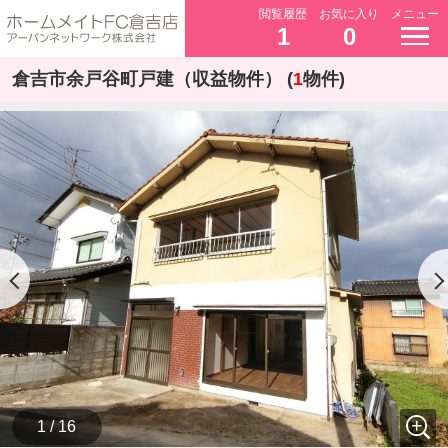
閲覧履歴
お気に入り
メニュー
1
0
倉吉市余戸谷町戸建（収益物件） (
1
物件)
1 / 16