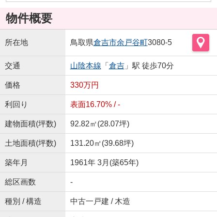
物件概要
所在地
鳥取県
倉吉市
余戸谷町
3080-5
交通
山陰本線
「
倉吉
」駅 徒歩70分
価格
330万円
利回り
表面16.70% / -
建物面積(坪数)
92.82㎡(28.07坪)
土地面積(坪数)
131.20㎡(39.68坪)
築年月
1961年 3月(築65年)
総区画数
-
種別 / 構造
中古一戸建 / 木造